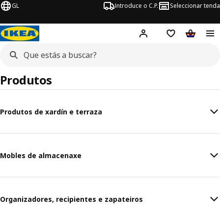
GL
Introduce o C.P.
Seleccionar tenda
Hej!
Iniciar sesión
Lista de desex
Carriño 
Produtos
Produtos de xardín e terraza
Mobles de almacenaxe
Organizadores, recipientes e zapateiros