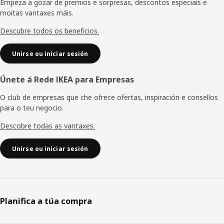
de
Empeza a gozar de premios e sorpresas, descontos especiais e
moitas vantaxes máis.
páxina
Descubre todos os beneficios.
Unirse ou iniciar sesión
Únete á Rede IKEA para Empresas
O club de empresas que che ofrece ofertas, inspiración e consellos
para o teu negocio.
Descobre todas as vantaxes.
Unirse ou iniciar sesión
Planifica a túa compra