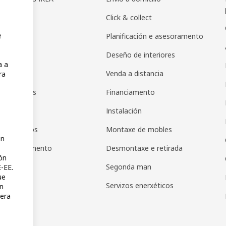
icadores
Click & collect
e
 IKEA
Planificación e asesoramento
 en IKEA
Deseño de interiores
a a
pps
Venda a distancia
ra
de agasallos
Financiamento
as regalo
Instalación
de produtos
Montaxe de mobles
ón
s de pagamento
Desmontaxe e retirada
ón
Segonda man
-EE.
ue
Servizos enerxéticos
en
uera