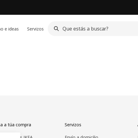
o e ideas
Servizos
ica a túa compra
Servizos
s produtos IKEA
Envío a domicilio