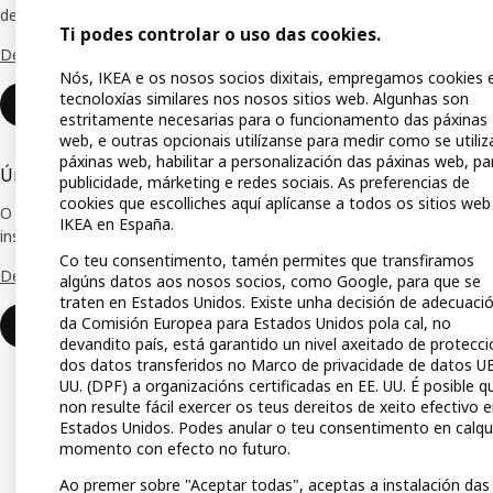
descontos especiais e moitas vantaxes máis.
Ti podes controlar o uso das cookies.
Planif
Descubre todos os beneficios.
Nós, IKEA e os nosos socios dixitais, empregamos cookies 
Tendas
tecnoloxías similares nos nosos sitios web. Algunhas son
Unirse ou iniciar sesión
estritamente necesarias para o funcionamento das páxinas
Mercar
web, e outras opcionais utilízanse para medir como se utiliz
IKEA A
páxinas web, habilitar a personalización das páxinas web, pa
Únete á Rede IKEA para Empresas
publicidade, márketing e redes sociais. As preferencias de
Lista 
cookies que escolliches aquí aplícanse a todos os sitios web
O club de empresas que che ofrece ofertas,
IKEA en España.
inspiración e consellos para o teu negocio.
Tarxet
Co teu consentimento, tamén permites que transfiramos
Descobre todas as vantaxes.
algúns datos aos nosos socios, como Google, para que se
Guías 
traten en Estados Unidos. Existe unha decisión de adecuaci
da Comisión Europea para Estados Unidos pola cal, no
Medio
Unirse ou iniciar sesión
devandito país, está garantido un nivel axeitado de protecci
dos datos transferidos no Marco de privacidade de datos UE
UU. (DPF) a organizacións certificadas en EE. UU. É posible q
non resulte fácil exercer os teus dereitos de xeito efectivo 
Estados Unidos. Podes anular o teu consentimento en calq
momento con efecto no futuro.
Ao premer sobre "Aceptar todas", aceptas a instalación das