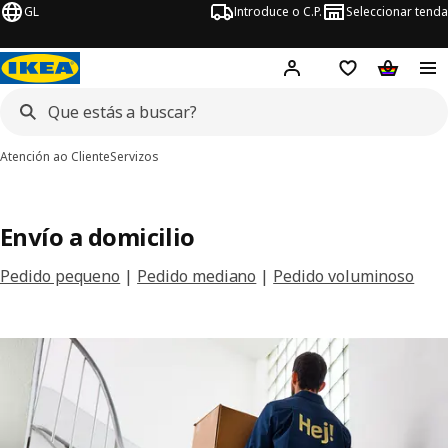
GL
Introduce o C.P.
Seleccionar tenda
Hej!
Iniciar sesión
Lista de desex
Carriño 
Atención ao Cliente
Servizos
Envío a domicilio
Pedido pequeno
|
Pedido mediano
|
Pedido voluminoso