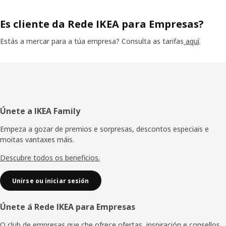
Es cliente da Rede IKEA para Empresas?
Estás a mercar para a túa empresa? Consulta as tarifas
aquí
.
Pé
Únete a IKEA Family
de
Empeza a gozar de premios e sorpresas, descontos especiais e
moitas vantaxes máis.
páxina
Descubre todos os beneficios.
Unirse ou iniciar sesión
Únete á Rede IKEA para Empresas
O club de empresas que che ofrece ofertas, inspiración e consellos