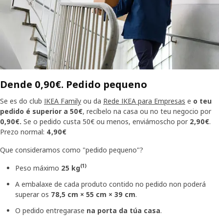
Dende 0,90€. Pedido pequeno
Se es do club
IKEA Family
ou da
Rede IKEA para Empresas
e
o teu
pedido é
superior a 50€
, recíbelo na casa ou no teu negocio por
0,90€.
Se o pedido custa 50€ ou menos, enviámoscho por
2,90€
.
Prezo normal:
4,90€
Que consideramos como "pedido pequeno"?
(1)
Peso máximo
25 kg
A embalaxe de cada produto contido no pedido non poderá
superar os
78,5 cm × 55 cm × 39 cm
.
O pedido entregarase
na porta da túa casa
.