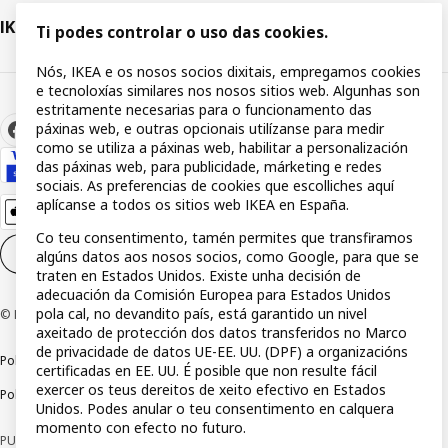
IKEA
Ti podes controlar o uso das cookies.
Nós, IKEA e os nosos socios dixitais, empregamos cookies
e tecnoloxías similares nos nosos sitios web. Algunhas son
estritamente necesarias para o funcionamento das
páxinas web, e outras opcionais utilízanse para medir
como se utiliza a páxinas web, habilitar a personalización
das páxinas web, para publicidade, márketing e redes
sociais. As preferencias de cookies que escolliches aquí
aplícanse a todos os sitios web IKEA en España.
Co teu consentimento, tamén permites que transfiramos
Configuración de cookies
GL
algúns datos aos nosos socios, como Google, para que se
traten en Estados Unidos. Existe unha decisión de
adecuación da Comisión Europea para Estados Unidos
pola cal, no devandito país, está garantido un nivel
© Inter IKEA Systems B.V 1999-2026
axeitado de protección dos datos transferidos no Marco
de privacidade de datos UE-EE. UU. (DPF) a organizacións
Política de privacidade
Política de rastros
Termos e condicións
certificadas en EE. UU. É posible que non resulte fácil
exercer os teus dereitos de xeito efectivo en Estados
Política de divulgación responsable
Unidos. Podes anular o teu consentimento en calquera
momento con efecto no futuro.
PUBLICIDADE *Financiamento a través da tarxeta IKEA VISA, emitida pola