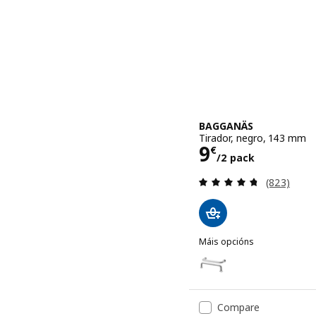
BAGGANÄS
Tirador, negro, 143 mm
Prezo 9€/2 
9
€
/2 pack
Revisión: 4
(823)
Máis opcións
BAGGANÄS
Opción: BAGGANÄS, Tirad
Opción: BAGGANÄS, Tirad
Compare
Opción: BAGGANÄS, Tirad