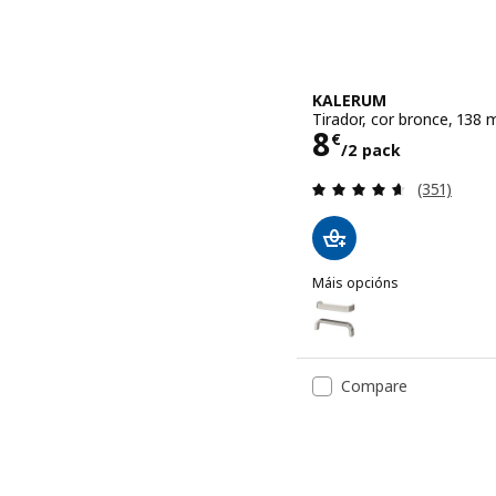
KALERUM
Tirador, cor bronce, 138
Prezo 8€/2 
8
€
/2 pack
Revisión: 4
(351)
Máis opcións
KALERUM
Opción: KALERUM, Tirador
Compare