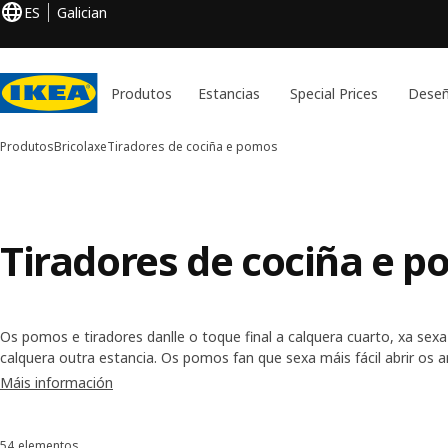
ES
Galician
Produtos
Estancias
Special Prices
Deseñ
Produtos
Bricolaxe
Tiradores de cociña e pomos
Tiradores de cociña e 
Os pomos e tiradores danlle o toque final a calquera cuarto, xa sex
calquera outra estancia. Os pomos fan que sexa máis fácil abrir os 
tiradores das portas axudan a dar un estilo uniforme á estancia. Ex
Máis información
atoparás cores, formas, tamaños e estilos para todos os gustos. A
tamén veñen nunha versión de pomo e tirador.
54 elementos