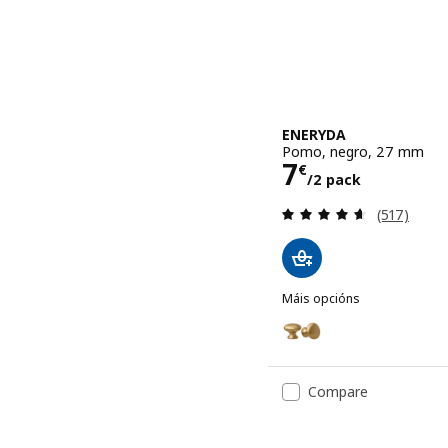
ENERYDA
Pomo, negro, 27 mm
Prezo 7€/2 
7
€
/2 pack
Revisión: 4
(517)
Máis opcións
ENERYDA
Opción: ENERYDA, Pomo,
Opción: ENERYDA, Pomo
Compare