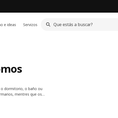
o e ideas
Servizos
pomos
a o dormitorio, o baño ou
armarios, mentres que os
plora a nosa variedade, onde
 maioría dos nosos deseños