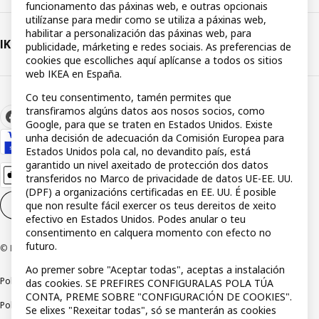
funcionamento das páxinas web, e outras opcionais
utilízanse para medir como se utiliza a páxinas web,
habilitar a personalización das páxinas web, para
IKEA
publicidade, márketing e redes sociais. As preferencias de
cookies que escolliches aquí aplícanse a todos os sitios
web IKEA en España.
Co teu consentimento, tamén permites que
transfiramos algúns datos aos nosos socios, como
Google, para que se traten en Estados Unidos. Existe
unha decisión de adecuación da Comisión Europea para
Estados Unidos pola cal, no devandito país, está
garantido un nivel axeitado de protección dos datos
transferidos no Marco de privacidade de datos UE-EE. UU.
(DPF) a organizacións certificadas en EE. UU. É posible
que non resulte fácil exercer os teus dereitos de xeito
Configuración de cookies
GL
efectivo en Estados Unidos. Podes anular o teu
consentimento en calquera momento con efecto no
futuro.
© Inter IKEA Systems B.V 1999-2026
Ao premer sobre "Aceptar todas", aceptas a instalación
Política de privacidade
Política de rastros
Termos e condicións
das cookies. SE PREFIRES CONFIGURALAS POLA TÚA
CONTA, PREME SOBRE "CONFIGURACIÓN DE COOKIES".
Política de divulgación responsable
Se elixes "Rexeitar todas", só se manterán as cookies