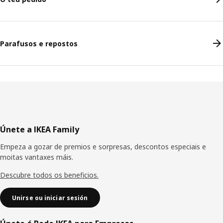
Parafusos e repostos
Pé
Únete a IKEA Family
de
Empeza a gozar de premios e sorpresas, descontos especiais e
páxina
moitas vantaxes máis.
Descubre todos os beneficios.
Unirse ou iniciar sesión