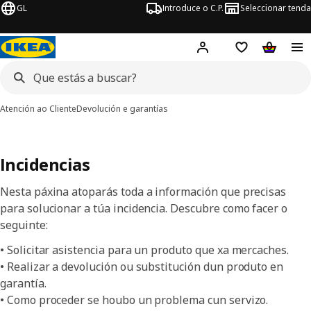
GL
Introduce o C.P.
Seleccionar tenda
Hej!
Iniciar sesión
Lista de desex
Carriño 
Atención ao Cliente
Devolución e garantías
Incidencias
Nesta páxina atoparás toda a información que precisas
para solucionar a túa incidencia. Descubre como facer o
seguinte:
• Solicitar asistencia para un produto que xa mercaches.
• Realizar a devolución ou substitución dun produto en
garantía.
• Como proceder se houbo un problema cun servizo.