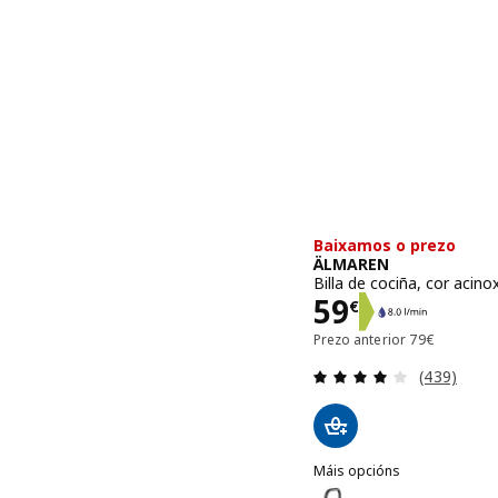
Baixamos o prezo
ÄLMAREN
Billa de cociña, cor acino
Prezo 59€
59
€
Prezo anterio
Prezo anterior
79
€
Revisión: 4
(439)
Máis opcións
ÄLMAREN
Opción: ÄLMAREN, Billa d