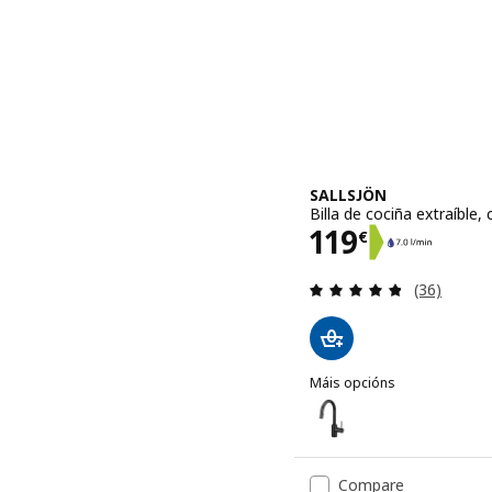
SALLSJÖN
Billa de cociña extraíble,
Prezo 119€
119
€
Revisión: 4
(36)
Máis opcións
SALLSJÖN
Opción: SALLSJÖN, Billa d
Compare