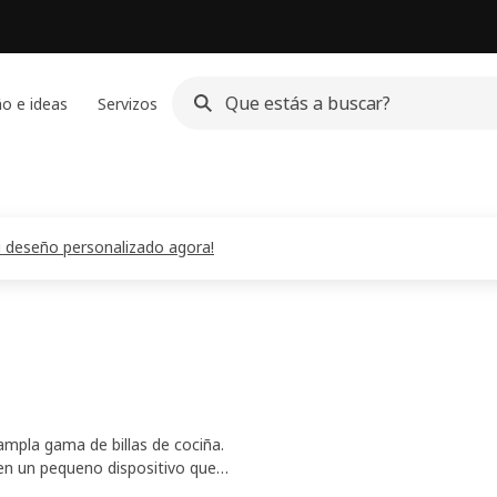
o e ideas
Servizos
teu deseño personalizado agora!
ampla gama de billas de cociña.
lúen un pequeno dispositivo que
eu peto e para o planeta.