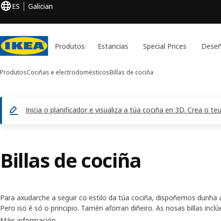
ES
Galician
Produtos
Estancias
Special Prices
Deseñ
Produtos
Cociñas e electrodomésticos
Billas de cociña
Inicia o planificador e visualiza a túa cociña en 3D. Crea o 
Billas de cociña
Para axudarche a seguir co estilo da túa cociña, dispoñemos dunha 
Pero iso é só o principio. Tamén aforran diñeiro. As nosas billas inc
mestura aire co fluxo de auga para reducir o consumo; é bo para o t
Máis información