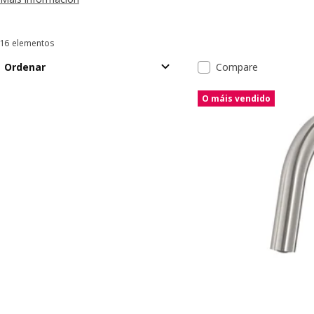
16 elementos
Ordenar e filtrar
Saltar aos resultados
Lista de resul
Ordenar
Compare
O máis vendido