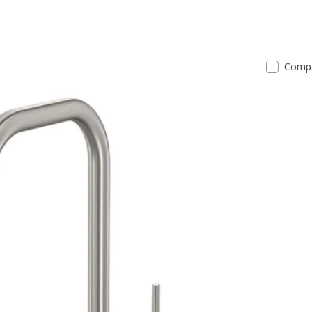
tados
Comp