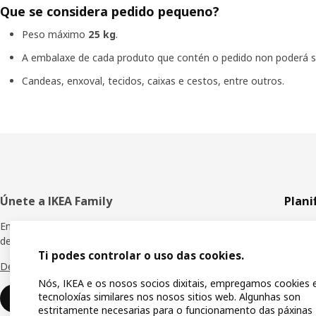
Que se considera pedido pequeno?
Peso máximo
25 kg
.
A embalaxe de cada produto que contén o pedido non poderá s
Candeas, enxoval, tecidos, caixas e cestos, entre outros.
Pé
Únete a IKEA Family
Plani
de
Empeza a gozar de premios e sorpresas,
Tódolo
descontos especiais e moitas vantaxes máis.
páxina
Ti podes controlar o uso das cookies.
Planif
Descubre todos os beneficios.
Nós, IKEA e os nosos socios dixitais, empregamos cookies 
Tendas
tecnoloxías similares nos nosos sitios web. Algunhas son
Unirse ou iniciar sesión
estritamente necesarias para o funcionamento das páxinas
Mercar