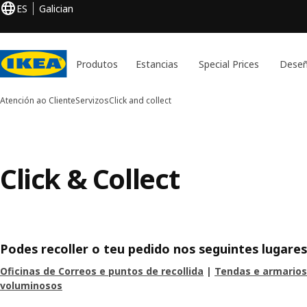
ES
Galician
Produtos
Estancias
Special Prices
Deseñ
Atención ao Cliente
Servizos
Click and collect
Click & Collect
Podes recoller o teu pedido nos seguintes lugare
Oficinas de Correos e puntos de recollida
|
Tendas e armarios
voluminosos