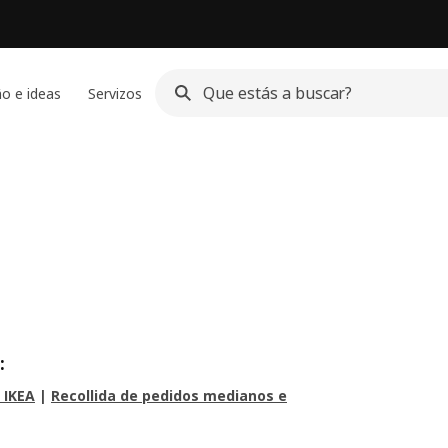
o e ideas
Servizos
s:
 IKEA
|
Recollida de pedidos medianos e