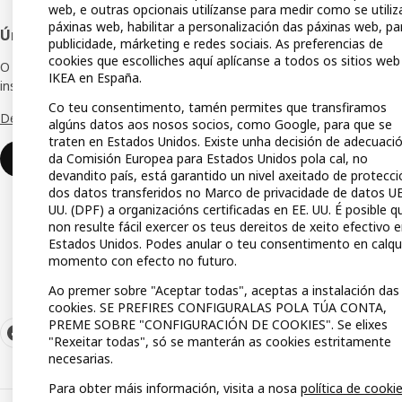
web, e outras opcionais utilízanse para medir como se utiliz
IKEA A
páxinas web, habilitar a personalización das páxinas web, pa
Únete á Rede IKEA para Empresas
publicidade, márketing e redes sociais. As preferencias de
Lista 
cookies que escolliches aquí aplícanse a todos os sitios web
O club de empresas que che ofrece ofertas,
IKEA en España.
inspiración e consellos para o teu negocio.
Tarxet
Co teu consentimento, tamén permites que transfiramos
Descobre todas as vantaxes.
algúns datos aos nosos socios, como Google, para que se
Guías 
traten en Estados Unidos. Existe unha decisión de adecuaci
da Comisión Europea para Estados Unidos pola cal, no
Medio
Unirse ou iniciar sesión
devandito país, está garantido un nivel axeitado de protecci
dos datos transferidos no Marco de privacidade de datos UE
UU. (DPF) a organizacións certificadas en EE. UU. É posible q
non resulte fácil exercer os teus dereitos de xeito efectivo 
Estados Unidos. Podes anular o teu consentimento en calq
momento con efecto no futuro.
Ao premer sobre "Aceptar todas", aceptas a instalación das
cookies. SE PREFIRES CONFIGURALAS POLA TÚA CONTA,
PREME SOBRE "CONFIGURACIÓN DE COOKIES". Se elixes
"Rexeitar todas", só se manterán as cookies estritamente
necesarias.
Para obter máis información, visita a nosa
política de cooki