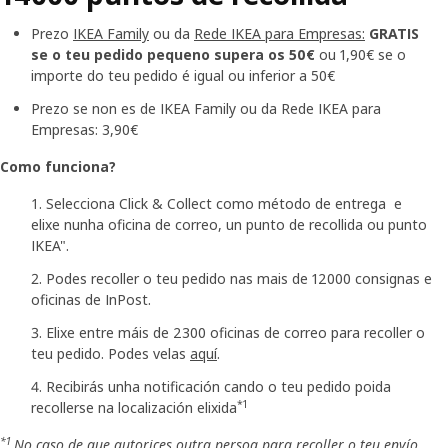
Prezo
IKEA Family
ou da
Rede IKEA para Empresas:
GRATIS
se o teu pedido pequeno supera os 50€
ou 1,90€ se o
importe do teu pedido é igual ou inferior a 50€
Prezo se non es de IKEA Family ou da Rede IKEA para
Empresas: 3,90€
Como funciona?
Selecciona Click & Collect como método de entrega e
elixe nunha oficina de correo, un punto de recollida ou punto
IKEA".
Podes recoller o teu pedido nas mais de 12000 consignas e
oficinas de InPost.
Elixe entre máis de 2300 oficinas de correo para recoller o
teu pedido. Podes velas
aquí
.
Recibirás unha notificación cando o teu pedido poida
*1
recollerse na localización elixida
*1
No caso de que autorices outra persoa para recoller o teu envío,