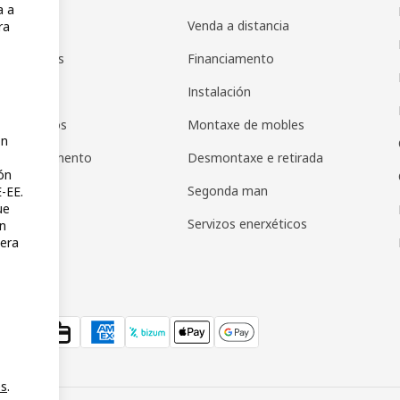
a a
pps
Venda a distancia
ra
de agasallos
Financiamento
as regalo
Instalación
de produtos
Montaxe de mobles
ón
s de pagamento
Desmontaxe e retirada
ón
Segonda man
-EE.
ue
Servizos enerxéticos
en
uera
es
.