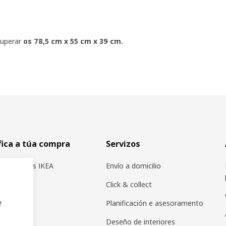
uperar
os 78,5 cm x 55 cm x 39 cm.
fica a túa compra
Servizos
s produtos IKEA
Envío a domicilio
icadores
Click & collect
e
 IKEA
Planificación e asesoramento
 en IKEA
Deseño de interiores