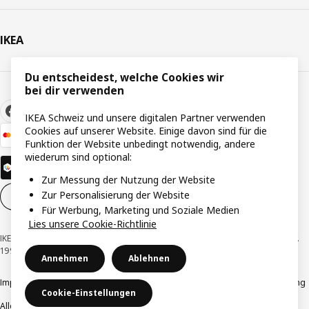
IKEA
Du entscheidest, welche Cookies wir
bei dir verwenden
IKEA Schweiz und unsere digitalen Partner verwenden
Cookies auf unserer Website. Einige davon sind für die
Funktion der Website unbedingt notwendig, andere
wiederum sind optional:
Zur Messung der Nutzung der Website
Zur Personalisierung der Website
Cookie-Einstellungen
DE
Für Werbung, Marketing und Soziale Medien
Lies unsere Cookie-Richtlinie
IKEA Schweiz - Müslistrasse 16, 8957 Spreitenbach © Inter IKEA Systems B.V.
1999-2026
Annehmen
Ablehnen
Impressum / Datenschutzerklärung
Cookies
Verantwortungsvolle Offenlegung
Cookie-Einstellungen
Allgemeine Geschäftsbedingungen