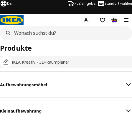
DE
PLZ eingeben
Standort wählen
Hej!
Logge dich ein
Einkaufsliste
Warenko
Produkte
IKEA Kreativ - 3D-Raumplaner
Aufbewahrungsmöbel
Kleinaufbewahrung