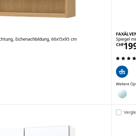
FAXÄLVE
chtung, Eichenachbildung, 60x15x95 cm
Spiegel m
79.95
Prei
19
CHF
en: 4.3 von 5 Sternen. Bewertungen insgesamt:
Weitere Op
FAXÄLVEN
lschrank mit Beleuchtung, Eichenachbildung, 80x15x95 cm
Option: F
lschrank mit Beleuchtung, Eichenachbildung, 100x15x95 cm
Vergl
elschrank mit Beleuchtung, weiß, 80x15x95 cm
elschrank mit Beleuchtung, weiß, 100x15x95 cm