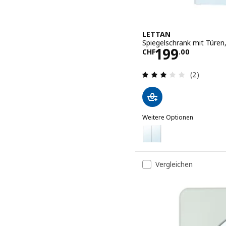
LETTAN
Spiegelschrank mit Türen
Preis CHF 1
199
CHF
.
00
Bewertung
(2)
Weitere Optionen
LETTAN
Option: LETTAN, Spiegels
Option: LETTAN, Spiegels
Vergleichen