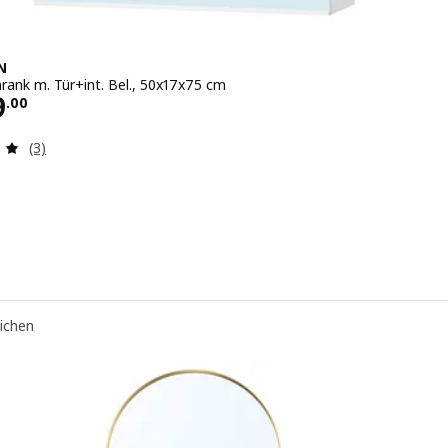
N
hrank m. Tür+int. Bel., 50x17x75 cm
s CHF 179.00
9
.
00
Bewertungen: 5 von 5 Sternen. Bewertungen insgesamt:
(3)
eichen