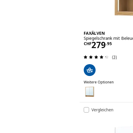
FAXÄLVEN
Spiegelschrank mit Beleu
Preis CHF 2
279
CHF
.
95
Bewertung
(3)
Weitere Optionen
FAXÄLVEN
Option: FAXÄLVEN, Spiege
Option: FAXÄLVEN, Spiege
Vergleichen
Option: FAXÄLVEN, Spieg
Option: FAXÄLVEN, Spieg