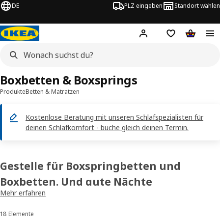
DE
PLZ eingeben
Standort wählen
Hej!
Logge dich ein
Einkaufsliste
Warenko
Boxbetten & Boxsprings
Produkte
Betten & Matratzen
Kostenlose Beratung mit unseren Schlafspezialisten für
deinen Schlafkomfort - buche gleich deinen Termin.
Gestelle für Boxspringbetten und
Boxbetten. Und gute Nächte
Mehr erfahren
Boxspringbetten und Boxbetten stehen für Komfort und Eleganz.
Das Boxspringbettgestell ist mit einem Federkern ausgestattet,
18 Elemente
Sortieren und Filtern
beim Boxbett ist die Basis ein Lattenrost. Auf die jeweilige