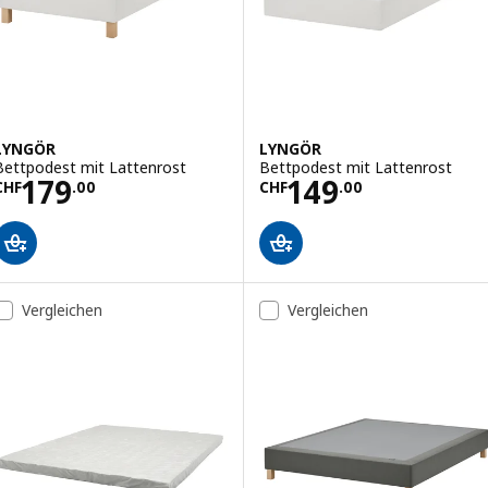
LYNGÖR
LYNGÖR
Bettpodest mit Lattenrost
Bettpodest mit Lattenrost
Preis CHF 179.00
Preis CHF 149.0
179
149
CHF
.
00
CHF
.
00
Vergleichen
Vergleichen