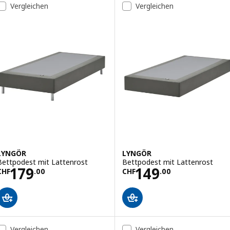
Vergleichen
Vergleichen
LYNGÖR
LYNGÖR
Bettpodest mit Lattenrost
Bettpodest mit Lattenrost
Preis CHF 179.00
Preis CHF 149.0
179
149
CHF
.
00
CHF
.
00
Vergleichen
Vergleichen