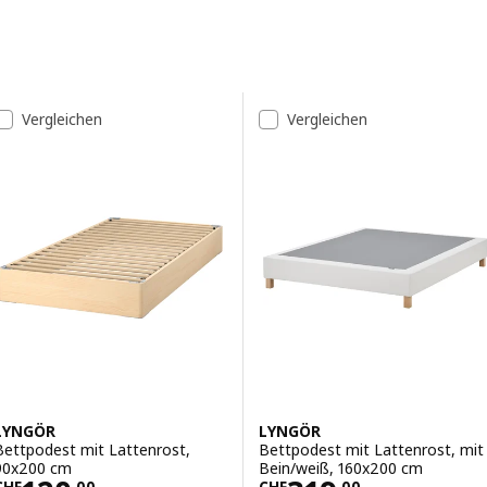
Unterlage wird dann die Matratze gelegt. Die Gestelle für ein
unvergleichliches Schlafgefühl findest du hier.
Zu den Ergebnissen springen
Ergebnis-Liste
Vergleichen
Vergleichen
LYNGÖR
LYNGÖR
Bettpodest mit Lattenrost,
Bettpodest mit Lattenrost, mit
90x200 cm
Bein/weiß, 160x200 cm
CHF
.
00
CHF
.
00