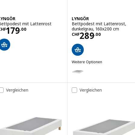
LYNGÖR
LYNGÖR
Bettpodest mit Lattenrost
Bettpodest mit Lattenrost,
Preis CHF 179.00
179
dunkelgrau, 160x200 cm
CHF
.
00
Preis CHF 289.
289
CHF
.
00
Weitere Optionen
LYNGÖR
Option: LYNGÖR, Bettpodest mi
Option: LYNGÖR, Bettpodest mi
Vergleichen
Vergleichen
Option: LYNGÖR, Bettpodest mi
Option: LYNGÖR, Bettpodest mi
Option: LYNGÖR, Bettpodest mi