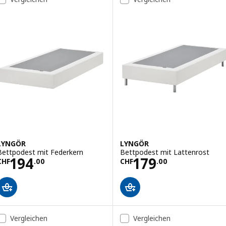
LYNGÖR
LYNGÖR
Bettpodest mit Federkern
Bettpodest mit Lattenrost
Preis CHF 194.00
Preis CHF 179.0
194
179
CHF
.
00
CHF
.
00
Vergleichen
Vergleichen