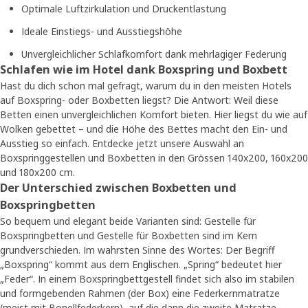
Optimale Luftzirkulation und Druckentlastung
Ideale Einstiegs- und Ausstiegshöhe
Unvergleichlicher Schlafkomfort dank mehrlagiger Federung
Schlafen wie im Hotel dank Boxspring und Boxbett
Hast du dich schon mal gefragt, warum du in den meisten Hotels
auf Boxspring- oder Boxbetten liegst? Die Antwort: Weil diese
Betten einen unvergleichlichen Komfort bieten. Hier liegst du wie auf
Wolken gebettet – und die Höhe des Bettes macht den Ein- und
Ausstieg so einfach. Entdecke jetzt unsere Auswahl an
Boxspringgestellen und Boxbetten in den Grössen 140x200, 160x200
und 180x200 cm.
Der Unterschied zwischen Boxbetten und
Boxspringbetten
So bequem und elegant beide Varianten sind: Gestelle für
Boxspringbetten und Gestelle für Boxbetten sind im Kern
grundverschieden. Im wahrsten Sinne des Wortes: Der Begriff
„Boxspring“ kommt aus dem Englischen. „Spring“ bedeutet hier
„Feder“. In einem Boxspringbettgestell findet sich also im stabilen
und formgebenden Rahmen (der Box) eine Federkernmatratze
(meist mit Bonellfederkern), auf die dann die zweite Matratze