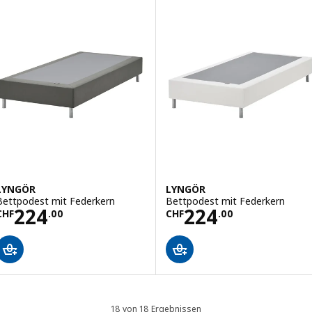
LYNGÖR
LYNGÖR
Bettpodest mit Federkern
Bettpodest mit Federkern
Preis CHF 224.00
Preis CHF 224.
224
224
CHF
.
00
CHF
.
00
18 von 18 Ergebnissen