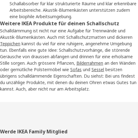
Schallabsorber für klar strukturierte Räume und klar erkennbare
Arbeitsbereiche. Akustik-Blumenkästen unterstützen zudem
eine biophile Arbeitsumgebung.
Weitere IKEA Produkte für deinen Schallschutz
Schalldämmung ist nicht nur eine Aufgabe für Trennwände und
Akustik-Blumenkästen. Auch mit Schallschutzmatten und dickeren
Teppichen
kannst du viel für eine ruhigere, angenehme Umgebung
tun. Ebenfalls eine gute Idee: Schallschutzvorhänge, die störende
Geräusche von draussen abfangen und drinnen für eine erholsame
Stille sorgen. Auch grössere Pflanzen,
Bilderrahmen
an den Wänden
oder gemütliche Polstermöbel wie
Sofas
und
Sessel
besitzen
übrigens schalldämmende Eigenschaften. Du siehst: Bei uns findest
du unzählige Produkte, mit denen du deinen Ohren etwas Gutes tun
kannst. Auch, aber nicht nur am Arbeitsplatz.
Fusszeile
Werde IKEA Family Mitglied