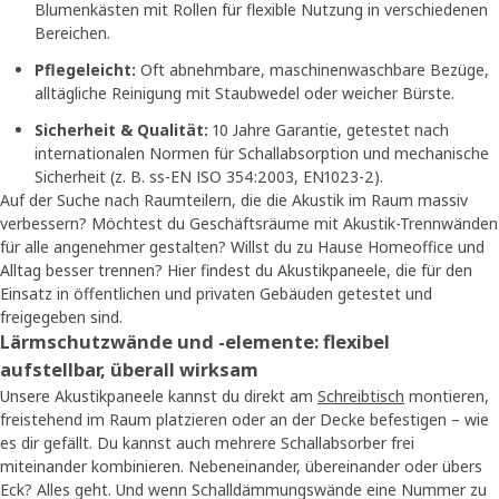
Blumenkästen mit Rollen für flexible Nutzung in verschiedenen
Bereichen.
Pflegeleicht:
Oft abnehmbare, maschinenwaschbare Bezüge,
alltägliche Reinigung mit Staubwedel oder weicher Bürste.
Sicherheit & Qualität:
10 Jahre Garantie, getestet nach
internationalen Normen für Schallabsorption und mechanische
Sicherheit (z. B. ss-EN ISO 354:2003, EN1023-2).
Auf der Suche nach Raumteilern, die die Akustik im Raum massiv
verbessern? Möchtest du Geschäftsräume mit Akustik-Trennwänden
für alle angenehmer gestalten? Willst du zu Hause Homeoffice und
Alltag besser trennen? Hier findest du Akustikpaneele, die für den
Einsatz in öffentlichen und privaten Gebäuden getestet und
freigegeben sind.
Lärmschutzwände und -elemente: flexibel
aufstellbar, überall wirksam
Unsere Akustikpaneele kannst du direkt am
Schreibtisch
montieren,
freistehend im Raum platzieren oder an der Decke befestigen – wie
es dir gefällt. Du kannst auch mehrere Schallabsorber frei
miteinander kombinieren. Nebeneinander, übereinander oder übers
Eck? Alles geht. Und wenn Schalldämmungswände eine Nummer zu