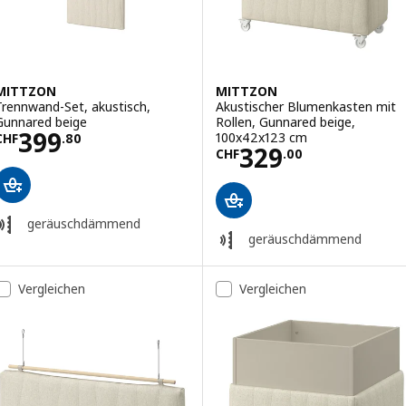
MITTZON
MITTZON
Trennwand-Set, akustisch,
Akustischer Blumenkasten mit
Gunnared beige
Rollen, Gunnared beige,
Preis CHF 399.80
399
100x42x123 cm
CHF
.
80
Preis CHF 329.
329
CHF
.
00
geräuschdämmend
geräuschdämmend
Vergleichen
Vergleichen