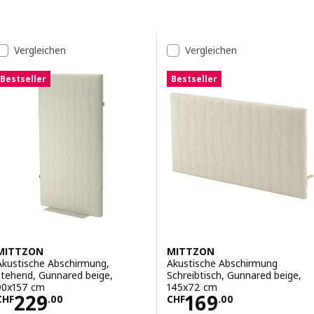
Zu den Ergebnissen springen
Ergebnis-Liste
Vergleichen
Vergleichen
Bestseller
Bestseller
MITTZON
MITTZON
Akustische Abschirmung,
Akustische Abschirmung
stehend, Gunnared beige,
Schreibtisch, Gunnared beige,
90x157 cm
145x72 cm
Preis CHF 229.00
Preis CHF 169.0
229
169
CHF
.
00
CHF
.
00