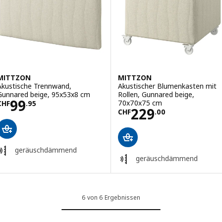
MITTZON
MITTZON
Akustische Trennwand,
Akustischer Blumenkasten mit
Gunnared beige, 95x53x8 cm
Rollen, Gunnared beige,
Preis CHF 99.95
99
70x70x75 cm
CHF
.
95
Preis CHF 229.
229
CHF
.
00
geräuschdämmend
geräuschdämmend
6 von 6 Ergebnissen