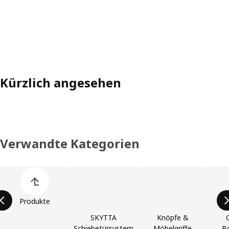
Kürzlich angesehen
Verwandte Kategorien
Liste der Produkt überspringen
Produkte
SKYTTA
Knöpfe &
Schiebetürsystem
Möbelgriffe
B