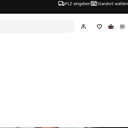
PLZ eingeben
Standort wählen
Hej!
Logge dich ein
Einkaufsliste
Warenko