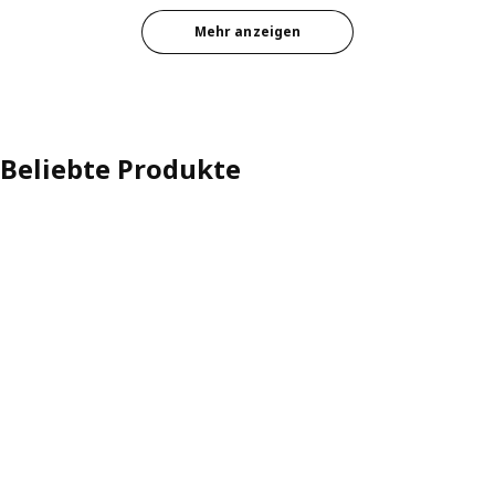
Option: JÄTTEBO, Récamierenelemente, Samsala ocker
Mehr anzeigen
Option: JÄTTEBO, 4er-Sitzeleme
Option: JÄTTEBO, Récamierenelemente, Samsala braunrot
Beliebte Produkte