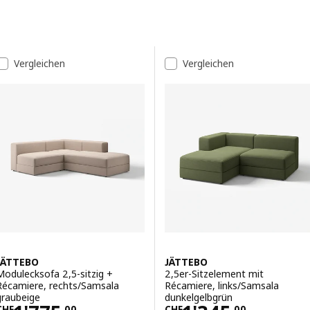
gucken oder einfach eine gute Zeit zu haben.
Zu den Ergebnissen springen
Ergebnis-Liste
Vergleichen
Vergleichen
JÄTTEBO
JÄTTEBO
Modulecksofa 2,5-sitzig +
2,5er-Sitzelement mit
Récamiere, rechts/Samsala
Récamiere, links/Samsala
graubeige
dunkelgelbgrün
CHF
.
00
CHF
.
00