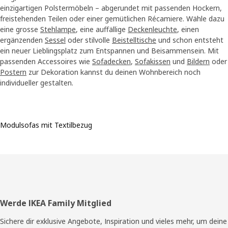
einzigartigen Polstermöbeln – abgerundet mit passenden Hockern,
freistehenden Teilen oder einer gemütlichen Récamiere. Wähle dazu
eine grosse
Stehlampe
, eine auffällige
Deckenleuchte
, einen
ergänzenden
Sessel
oder stilvolle
Beistelltische
und schon entsteht
ein neuer Lieblingsplatz zum Entspannen und Beisammensein. Mit
passenden Accessoires wie
Sofadecken
,
Sofakissen
und
Bildern
oder
Postern
zur Dekoration kannst du deinen Wohnbereich noch
individueller gestalten.
Modulsofas mit Textilbezug
Fusszeile
Werde IKEA Family Mitglied
Sichere dir exklusive Angebote, Inspiration und vieles mehr, um deine