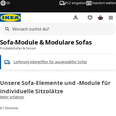
DE
PLZ eingeben
Standort wählen
Hej!
Logge dich ein
Einkaufsliste
Warenko
Sofa-Module & Modulare Sofas
Produkte
Sofas & Sessel
Lieferung inbegriffen für ausgewählte Sofas
Unsere Sofa-Elemente und -Module für
individuelle Sitzplätze
Mehr erfahren
Wünschst du dir mehr Sitzplätze? Mehr Platz, mehr Komfort, mehr
auf deinen Geschmack abgestimmte Wohnlandschaften? Dann bist
87 Elemente
Sortieren und Filtern
du hier richtig. IKEA Sofa-Module erwarten dich. Kombiniere die
Couch-Module so, wie es dir gefällt – um auszuruhen, Serie zu