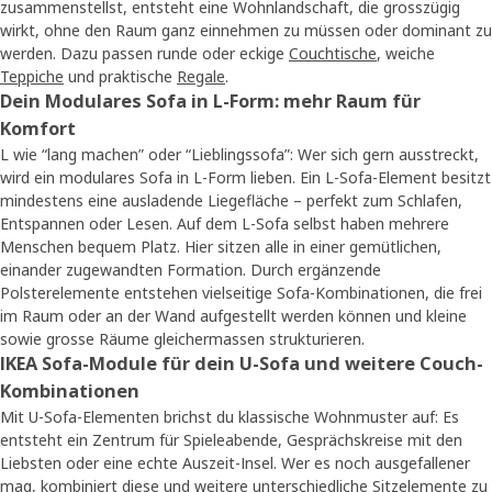
zusammenstellst, entsteht eine Wohnlandschaft, die grosszügig
wirkt, ohne den Raum ganz einnehmen zu müssen oder dominant zu
werden. Dazu passen runde oder eckige
Couchtische
, weiche
Teppiche
und praktische
Regale
.
Dein Modulares Sofa in L-Form: mehr Raum für
Komfort
L wie “lang machen” oder “Lieblingssofa”: Wer sich gern ausstreckt,
wird ein modulares Sofa in L-Form lieben. Ein L-Sofa-Element besitzt
mindestens eine ausladende Liegefläche – perfekt zum Schlafen,
Entspannen oder Lesen. Auf dem L-Sofa selbst haben mehrere
Menschen bequem Platz. Hier sitzen alle in einer gemütlichen,
einander zugewandten Formation. Durch ergänzende
Polsterelemente entstehen vielseitige Sofa-Kombinationen, die frei
im Raum oder an der Wand aufgestellt werden können und kleine
sowie grosse Räume gleichermassen strukturieren.
IKEA Sofa-Module für dein U-Sofa und weitere Couch-
Kombinationen
Mit U-Sofa-Elementen brichst du klassische Wohnmuster auf: Es
entsteht ein Zentrum für Spieleabende, Gesprächskreise mit den
Liebsten oder eine echte Auszeit-Insel. Wer es noch ausgefallener
mag, kombiniert diese und weitere unterschiedliche Sitzelemente zu