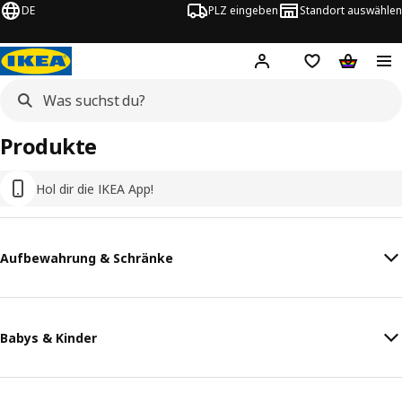
DE
PLZ eingeben
Standort auswählen
Hej!
Hier einloggen
Merkzettel
Warenko
Produkte
Hol dir die IKEA App!
Aufbewahrung & Schränke
Babys & Kinder