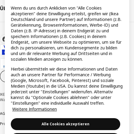
Über IKEA
Wenn du uns durch Anklicken von "Alle Cookies
akzeptieren" deine Einwilligung erteilst, greifen wir (Ikea
Deutschland und unsere Partner) auf Informationen (z.B.
Gerätekennung, Browserinformationen, Werbe-ID) und
Daten (z.B. IP-Adresse) in deinem Endgerät zu und
speichern Informationen (z.B. Cookies) in deinem
Endgerät, um unsere Webseite zu optimieren, um sie für
dich zu personalisieren, um Kundensegmente zu bilden
und um dir relevante Werbung auf Drittseiten und in
sozialen Medien anzeigen zu können.
Hierbei übermitteln wir diese Informationen und Daten
auch an unsere Partner für Performance / Werbung
Cookie-Einstellungen
DE
(Google, Microsoft, Facebook, Pinterest) und soziale
Medien (Youtube) in die USA. Du kannst deine Einwilligung
jederzeit unter "Einstellungen" widerrufen. Alternativ
IKEA Deutschland GmbH & Co. KG - Am Wandersmann 2-4, 65719 Hofheim-
kannst du "Optionale Cookies ablehnen" oder unter
Wallau © Inter IKEA Systems B.V. 1999-2026
"Einstellungen" eine individuelle Auswahl treffen.
Weitere Informationen
AGB
Barrierefreiheit
Cookie-Richtlinie
Datenschutzerklärung
Impressum
Produktrückrufe
Responsible Disclosure
Vertrauensstelle
Alle Cookies akzeptieren