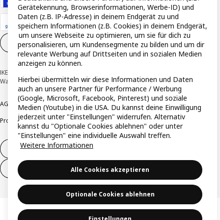
Gerätekennung, Browserinformationen, Werbe-ID) und
Daten (z.B. IP-Adresse) in deinem Endgerät zu und
speichern Informationen (z.B. Cookies) in deinem Endgerät,
um unsere Webseite zu optimieren, um sie für dich zu
Cookie-Einstellungen
DE
personalisieren, um Kundensegmente zu bilden und um dir
relevante Werbung auf Drittseiten und in sozialen Medien
anzeigen zu können.
IKEA Deutschland GmbH & Co. KG - Am Wandersmann 2-4, 65719 Hofheim-
Hierbei übermitteln wir diese Informationen und Daten
Wallau © Inter IKEA Systems B.V. 1999-2026
auch an unsere Partner für Performance / Werbung
(Google, Microsoft, Facebook, Pinterest) und soziale
AGB
Barrierefreiheit
Cookie-Richtlinie
Datenschutzerklärung
Impressum
Medien (Youtube) in die USA. Du kannst deine Einwilligung
jederzeit unter "Einstellungen" widerrufen. Alternativ
Produktrückrufe
Responsible Disclosure
Vertrauensstelle
kannst du "Optionale Cookies ablehnen" oder unter
"Einstellungen" eine individuelle Auswahl treffen.
Weitere Informationen
Vertrag widerrufen
Vertrag widerrufen (Services & Leistungen)
Alle Cookies akzeptieren
Optionale Cookies ablehnen
Einstellungen