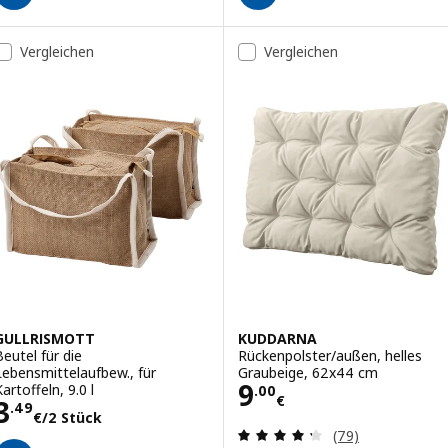
Vergleichen
Vergleichen
GULLRISMOTT
KUDDARNA
Beutel für die
Rückenpolster/außen, helles
Lebensmittelaufbew., für
Graubeige, 62x44 cm
Preis 9.00€
9
artoffeln, 9.0 l
.
00
€
Preis 3.49€/2 Stück
3
.
49
€
/2 Stück
Bewertungen: 4.
(79)