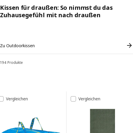
werden Auflagen nicht nass, wenn es regnet.
Kissen für draußen: So nimmst du das
Zuhausegefühl mit nach draußen
Skip listing
Zu Outdoorkissen
194 Produkte
Sortieren und Filtern
Zu den Ergebnissen springen
Liste der Ergebnisse
Vergleichen
Vergleichen