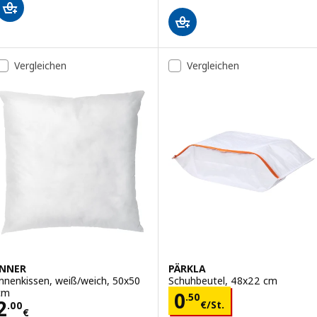
Vergleichen
Vergleichen
INNER
PÄRKLA
Innenkissen, weiß/weich, 50x50
Schuhbeutel, 48x22 cm
cm
Preis 0.50€/St.
0
.
50
Preis 2.00€
2
€
/St.
.
00
€