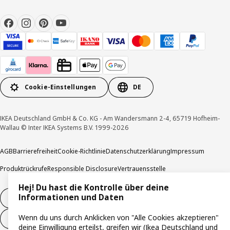
Cookie-Einstellungen
DE
IKEA Deutschland GmbH & Co. KG - Am Wandersmann 2-4, 65719 Hofheim-
Wallau © Inter IKEA Systems B.V. 1999-2026
AGB
Barrierefreiheit
Cookie-Richtlinie
Datenschutzerklärung
Impressum
Produktrückrufe
Responsible Disclosure
Vertrauensstelle
Hej! Du hast die Kontrolle über deine
Informationen und Daten
Vertrag widerrufen
Wenn du uns durch Anklicken von "Alle Cookies akzeptieren"
Vertrag widerrufen (Services & Leistungen)
deine Einwilligung erteilst, greifen wir (Ikea Deutschland und