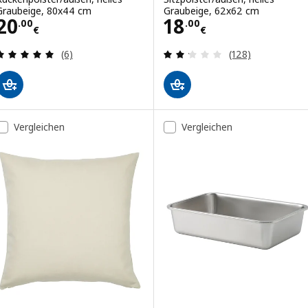
Graubeige, 80x44 cm
Graubeige, 62x62 cm
Preis 20.00€
Preis 18.00€
20
18
.
00
.
00
€
€
Bewertungen: 5 von 5 Sternen. Bewertungen ins
Bewertungen: 2.
(6)
(128)
Vergleichen
Vergleichen