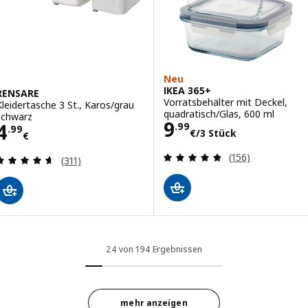
Neu
IKEA 365+
RENSARE
Vorratsbehälter mit Deckel,
Kleidertasche 3 St., Karos/grau
quadratisch/Glas, 600 ml
schwarz
Preis 9.99€/3 S
9
Preis 4.99€
4
.
99
.
99
€
/3 Stück
€
Bewertungen: 4.
(156)
Bewertungen: 4.6 von 5 Sternen. Bewertungen i
(311)
24 von 194 Ergebnissen
mehr anzeigen