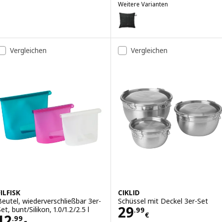
Weitere Varianten
TOFTÖ
Option: TOFTÖ, Kissenbezug, sc
Vergleichen
Vergleichen
FILFISK
CIKLID
Beutel, wiederverschließbar 3er-
Schüssel mit Deckel 3er-Set
Preis 29.99€
29
et, bunt/Silikon, 1.0/1.2/2.5 l
.
99
€
Preis 12.99€
12
.
99