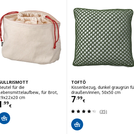
GULLRISMOTT
TOFTÖ
Beutel für die
Kissenbezug, dunkel graugrün fü
Lebensmittelaufbew., für Brot,
draußen/innen, 50x50 cm
Preis 7.99€
7
29x22x20 cm
.
99
€
Preis 1.99€
1
.
99
€
Bewertungen: 4.
(35)