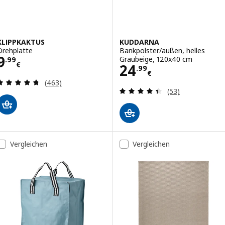
KLIPPKAKTUS
KUDDARNA
Drehplatte
Bankpolster/außen, helles
Preis 9.99€
9
Graubeige, 120x40 cm
.
99
€
Preis 24.99€
24
.
99
€
Bewertungen: 4.7 von 5 Sternen. Bewertungen i
(463)
Bewertungen: 4.
(53)
Vergleichen
Vergleichen