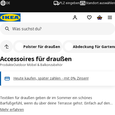
DE
PLZ eingeben
Standort auswählen
Hej!
Hier einloggen
Merkzettel
Warenko
Polster für draußen
Abdeckung für Garte
Accessoires für draußen
Produkte
Outdoor Möbel & Balkonzubehör
Heute kaufen, später zahlen - mit 0% Zinsen!
Textilien für draußen geben dir im Sommer ein schönes
Barfußgefühl, wenn du über deine Terrasse gehst. Einfach auf den
kalten Platten oder Fliesen auslegen und schon schaut es gemütlich
Mehr erfahren
aus. Denke auch an einen Möbelschutz für deine Gartenmöbel. So