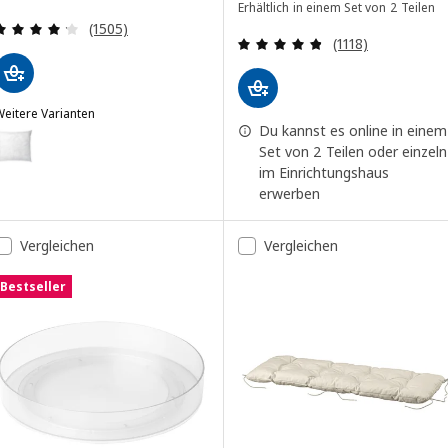
Erhältlich in einem Set von 2 Teilen
Bewertungen: 4.2 von 5 Sternen. Bewertungen i
(1505)
Bewertungen: 4.
(1118)
eitere Varianten
Du kannst es online in einem
NNER
ption: INNER, Innenkissen, weiß/weich, 65x65 cm
Set von 2 Teilen oder einzeln
im Einrichtungshaus
ption: INNER, Innenkissen, weiß/weich, 40x58 cm
erwerben
Vergleichen
Vergleichen
Bestseller