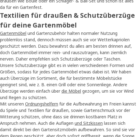
draußen wie Boule oder ein Schläger- & Ball-Set und schon ist alles
da für ein Gartenfest.
Textilien für draußen & Schutzüberzüge
für deine Gartenmöbel
Gartenmöbel
und Gartenzubehör halten normaler Nutzung
problemlos stand, dennoch müssen auch sie vor Wetterkapriolen
geschützt werden. Dazu bewahrst du alles am besten drinnen auf,
doch Gartenmöbel immer rein- und rauszutragen, kann ziemlich
nerven. Daher empfehlen sich Schutzüberzüge oder Taschen.
Unsere Schutzüberzüge gibt es in vielen verschiedenen Formen und
Größen, sodass für jedes Gartenmöbel etwas dabei ist. Wir haben
auch Überzüge im Sortiment, die für bestimmte Möbelstücke
geeignet sind, wie z. B. einen Grill oder eine Sonnenliege. Andere
Überzüge werden einfach über
die Möbel
gezogen, um sie vor Wind
und Regen zu schützen.
Mit unseren
Ordnungshelfern
für die Aufbewahrung im Freien kannst
du Spiele und Textilien für draußen, sowie Gartenschmuck vor der
Witterung schützen, ohne dass sie drinnen kostbaren Platz in
Anspruch nehmen. Auch die Auflagen
und Sitzkissen
lassen sich
damit direkt bei den Gartensitzmöbeln aufbewahren. So sind sie vor
dem Regen geschützt, aber doch sofort griffbereit, wenn die Sonne