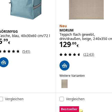
Neu
MORUM
GÖRSNYGG
Teppich flach gewebt,
Tasche, blau, 40x30x60 cm/72 l
Preis 5.99€
drin/draußen, beige, 240x350 c
5
.
99
Preis 129.00€
129
€
.
00
€
Bewertungen: 4.7 von 5 Sternen. Bewertungen i
(541)
Bewertungen: 4.
(2243)
Weitere Varianten
MORUM
Option: MORUM, Teppich flach g
Option: MORUM, Teppich flach g
Vergleichen
Vergleichen
Option: MORUM, Teppich flach g
Bestseller
Option: MORUM, Teppich flach g