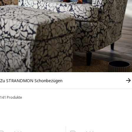
Zu STRANDMON Schonbezügen
141 Produkte
Sortieren und Filtern
Zu den Ergebnissen springen
Liste der Ergebnisse