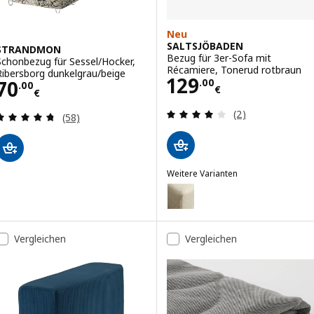
Neu
SALTSJÖBADEN
STRANDMON
Bezug für 3er-Sofa mit
Schonbezug für Sessel/Hocker,
Récamiere, Tonerud rotbraun
Ribersborg dunkelgrau/beige
Preis 129.00€
129
Preis 70.00€
70
.
00
.
00
€
€
Bewertungen: 4 
(2)
Bewertungen: 4.7 von 5 Sternen. Bewertungen i
(58)
Weitere Varianten
SALTSJÖBADEN
Option: SALTSJÖBADEN, Bezug fü
Option: SALTSJÖBADEN, Bezug f
Vergleichen
Vergleichen
Option: SALTSJÖBADEN, Bezug f
Option: SALTSJÖBADEN, Bezug f
Option: SALTSJÖBADEN, Bezug f