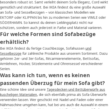
besonders robust ist. Samt verleiht deinem Sofa Eleganz, Cord wirkt
gemütlich und strukturiert. Bei IKEA findest du eine große Auswahl
an Sofa- und Sesselbezügen – von klassischen Modellen wie
EKTORP oder KLIPPAN bis hin zu modernen Serien wie VIMLE oder
SÖDERHAMN. So kannst du deinen Lieblingsplatz nicht nur
schützen, sondern auch jederzeit in Farbe und Material variieren.
Für welche Formen sind Sofabezüge
erhältlich?
Bei IKEA findest du fertige Couchbezüge, Sofahussen
und
Sesselbezüge
für zahlreiche Produkte aus unserem Sortiment. Dazu
gehören 2er- und 3er-Sofas, Récarmierenelemente, Bettsofas,
Armlehnen, Hocker, Sitzelemente und Ohrensessel verschiedener
Serien.
Was kann ich tun, wenn es keinen
passenden Überzug für mein Sofa gibt?
Eine schöne Idee sind unsere
Tagesdecken und Bettüberwürfe aus
kuscheligen Materialien
, die sich ebenfalls prima als Sofa-Überwürfe
verwenden lassen. Wer geschickt mit Nadel und Faden oder einer
Nähmaschine umgehen kann, hat bei uns auch die Auswahl in einem