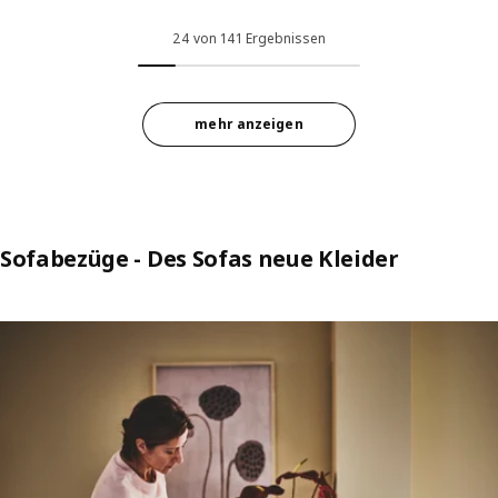
Option: VIMLE, Bezug Armlehne, Lejde grau/schwarz
Option: KIVIK, Bezug 2er-Sofa, 
24 von 141 Ergebnissen
ption: VIMLE, Bezug Armlehne, Lejde rot/braun
Option: KIVIK, Bezug 2er-Sofa, 
ption: VIMLE, Bezug Armlehne, Hallarp grau
Option: KIVIK, Bezug 2er-Sofa, 
mehr anzeigen
ption: VIMLE, Bezug Armlehne, Hillared anthrazit
Option: KIVIK, Bezug 2er-Sofa, T
Sofabezüge - Des Sofas neue Kleider