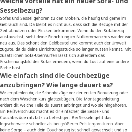
Welche Vorteile hat ein neuer Sofa- und
Sesselbezug?
Sofas und Sessel gehören zu den Möbeln, die häufig und gerne im
Gebrauch sind. Da bleibt es nicht aus, dass sich die Bezüge mit der
Zeit abnutzen oder Flecken bekommen. Wenn du den Sofabezug
austauschst, sieht deine Einrichtung im Nullkommanichts wieder wie
neu aus. Das schont den Geldbeutel und kommt auch der Umwelt
zugute, da du deine Einrichtungsstücke so länger nutzen kannst. Mit
zusätzlichen Sofa-Überwürfen lässt sich außerdem das
Erscheinungsbild des Sofas erneuern, wenn du Lust auf eine andere
Farbe hast.
Wie einfach sind die Couchbezüge
anzubringen? Wie lange dauert es?
Wir empfehlen dir, die Schonbezüge vor der ersten Benutzung oder
nach dem Waschen kurz glattzubügeln. Die Montageanleitung
erklärt dir, welche Teile du zuerst anbringst und wo sie hingehören.
Ein Reißverschluss macht es dir einfacher, die Sessel- und
Couchbezüge ratzfatz zu befestigen. Bei Sesseln geht das
logischerweise schneller als bei größeren Polstergarnituren. Aber
keine Sorge – auch dein Couchbezug ist schnell gewechselt und so