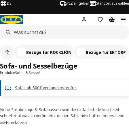
DE
PLZ eingeben
Standort auswählen
Hej!
Hier einloggen
Merkzettel
Warenko
Bezüge für ROCKSJÖN
Bezüge für EKTORP
Sofa- und Sesselbezüge
Produkte
Sofas & Sessel
Sofas ab 500€ versandkostenfrei
Neue Sofabezüge & Sofahussen sind die einfachste Möglichkeit
schnell mal was zu verändern, deinen Sitzlandschaften neues Leben
einzuhauchen und damit dem ganzen Raum einen neuen Look zu
Mehr erfahren
verleihen. Wir haben auch jede Menge Sesselbezüge in