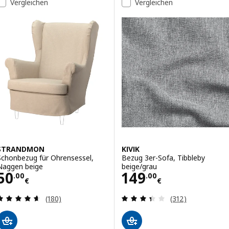
Vergleichen
Vergleichen
STRANDMON
KIVIK
Schonbezug für Ohrensessel,
Bezug 3er-Sofa, Tibbleby
Naggen beige
beige/grau
Preis 50.00€
Preis 149.00€
50
149
.
00
.
00
€
€
Bewertungen: 4.6 von 5 Sternen. Bewertungen i
Bewertungen: 3.
(180)
(312)