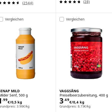
Bewertungen: 4.
(28)
Bewertungen: 4.6 von 5 Sternen. Bewertungen i
(2544)
Vergleichen
Vergleichen
SENAP MILD
VAGGSÅNG
Milder Senf, 500 g
Preiselbeerzubereitung, 400 g
Preis 1.99€/0,5 kg
Preis 3.49€/0,4
1
3
.
99
.
49
€
/0,5 kg
€
/0,4 kg
Grundpreis: 3.98€/kg
Grundpreis: 8.73€/kg