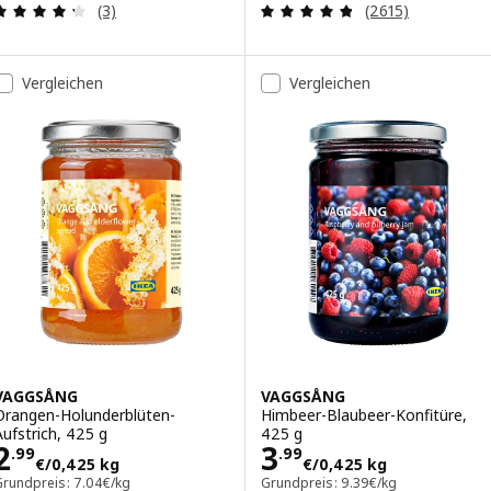
Bewertungen: 4.3 von 5 Sternen. Bewertungen i
Bewertungen: 4.
(3)
(2615)
Vergleichen
Vergleichen
VAGGSÅNG
VAGGSÅNG
Orangen-Holunderblüten-
Himbeer-Blaubeer-Konfitüre,
Aufstrich, 425 g
425 g
Preis 2.99€/0,425 kg
Preis 3.99€/0,4
2
3
.
99
.
99
€
/0,425 kg
€
/0,425 kg
Grundpreis: 7.04€/kg
Grundpreis: 9.39€/kg