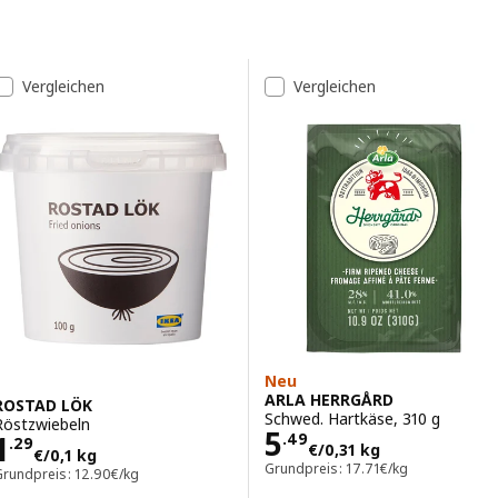
Zu den Ergebnissen springen
Liste der Ergebnisse
Vergleichen
Vergleichen
Neu
ARLA HERRGÅRD
ROSTAD LÖK
Schwed. Hartkäse, 310 g
Röstzwiebeln
Preis 5.49€/0,3
5
Preis 1.29€/0,1 kg
1
.
49
.
29
€
/0,31 kg
€
/0,1 kg
Grundpreis: 17.71€/kg
Grundpreis: 12.90€/kg