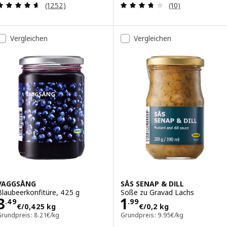
Bewertungen: 4.6 von 5 Sternen. Bewertungen i
Bewertungen: 3.
(1252)
(10)
Vergleichen
Vergleichen
VAGGSÅNG
SÅS SENAP & DILL
Blaubeerkonfitüre, 425 g
Soße zu Gravad Lachs
Preis 3.49€/0,425 kg
Preis 1.99€/0,2
3
1
.
49
.
99
€
/0,425 kg
€
/0,2 kg
Grundpreis: 8.21€/kg
Grundpreis: 9.95€/kg