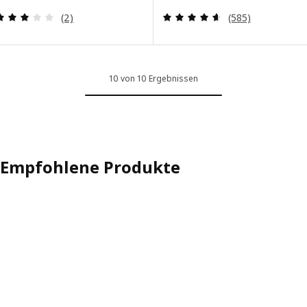
Bewertungen: 3 von 5 Sternen. Bewertungen ins
Bewertungen: 4.
(2)
(585)
10 von 10 Ergebnissen
Empfohlene Produkte