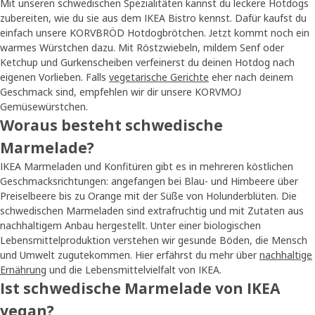
Mit unseren schwedischen Spezialitäten kannst du leckere Hotdogs
zubereiten, wie du sie aus dem IKEA Bistro kennst. Dafür kaufst du
einfach unsere KORVBRÖD Hotdogbrötchen. Jetzt kommt noch ein
warmes Würstchen dazu. Mit Röstzwiebeln, mildem Senf oder
Ketchup und Gurkenscheiben verfeinerst du deinen Hotdog nach
eigenen Vorlieben. Falls
vegetarische Gerichte
eher nach deinem
Geschmack sind, empfehlen wir dir unsere KORVMOJ
Gemüsewürstchen.
Woraus besteht schwedische
Marmelade?
IKEA Marmeladen und Konfitüren gibt es in mehreren köstlichen
Geschmacksrichtungen: angefangen bei Blau- und Himbeere über
Preiselbeere bis zu Orange mit der Süße von Holunderblüten. Die
schwedischen Marmeladen sind extrafruchtig und mit Zutaten aus
nachhaltigem Anbau hergestellt. Unter einer biologischen
Lebensmittelproduktion verstehen wir gesunde Böden, die Mensch
und Umwelt zugutekommen. Hier erfährst du mehr über
nachhaltige
Ernährung
und die Lebensmittelvielfalt von IKEA.
Ist schwedische Marmelade von IKEA
vegan?