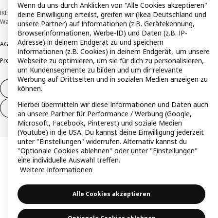
Wenn du uns durch Anklicken von "Alle Cookies akzeptieren"
IKEA Deutschland GmbH & Co. KG - Am Wandersmann 2-4, 65719 Hofheim-
deine Einwilligung erteilst, greifen wir (Ikea Deutschland und
Wallau © Inter IKEA Systems B.V. 1999-2026
unsere Partner) auf Informationen (z.B. Gerätekennung,
Browserinformationen, Werbe-ID) und Daten (z.B. IP-
Adresse) in deinem Endgerät zu und speichern
AGB
Barrierefreiheit
Cookie-Richtlinie
Datenschutzerklärung
Impressum
Informationen (z.B. Cookies) in deinem Endgerät, um unsere
Webseite zu optimieren, um sie für dich zu personalisieren,
Produktrückrufe
Responsible Disclosure
Vertrauensstelle
um Kundensegmente zu bilden und um dir relevante
Werbung auf Drittseiten und in sozialen Medien anzeigen zu
können.
Vertrag widerrufen
Hierbei übermitteln wir diese Informationen und Daten auch
Vertrag widerrufen (Services & Leistungen)
an unsere Partner für Performance / Werbung (Google,
Microsoft, Facebook, Pinterest) und soziale Medien
(Youtube) in die USA. Du kannst deine Einwilligung jederzeit
unter "Einstellungen" widerrufen. Alternativ kannst du
"Optionale Cookies ablehnen" oder unter "Einstellungen"
eine individuelle Auswahl treffen.
Weitere Informationen
Alle Cookies akzeptieren