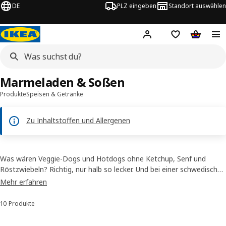
DE
PLZ eingeben
Standort auswählen
Hej!
Hier einloggen
Merkzettel
Warenko
Marmeladen & Soßen
Produkte
Speisen & Getränke
Zu Inhaltstoffen und Allergenen
Was wären Veggie-Dogs und Hotdogs ohne Ketchup, Senf und
Röstzwiebeln? Richtig, nur halb so lecker. Und bei einer schwedischen
Mahlzeit dürfen schwedische Marmelade (Preiselbeerkonfitüre),
Mehr erfahren
Kartoffelpüree und Rahmsoße keinesfalls fehlen. All unsere Beilagen
und Würzwunder findest du hier.
10 Produkte
Sortieren und Filtern