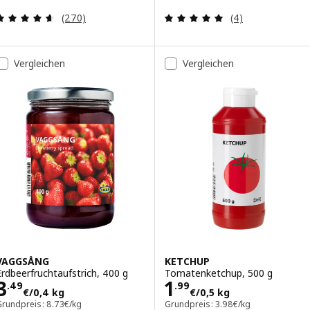
Bewertungen: 4.6 von 5 Sternen. Bewertungen i
Bewertungen: 5 
(270)
(4)
Vergleichen
Vergleichen
VAGGSÅNG
KETCHUP
Erdbeerfruchtaufstrich, 400 g
Tomatenketchup, 500 g
Preis 3.49€/0,4 kg
Preis 1.99€/0,5
3
1
.
49
.
99
€
/0,4 kg
€
/0,5 kg
Grundpreis: 8.73€/kg
Grundpreis: 3.98€/kg