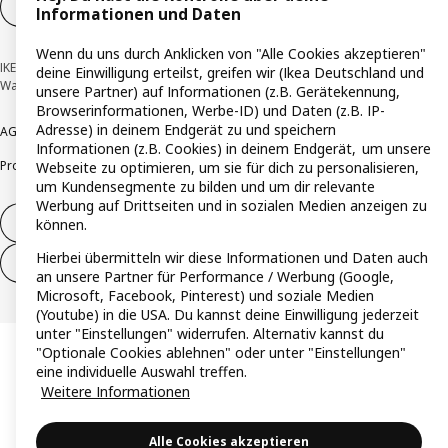
Cookie-Einstellungen
DE
Informationen und Daten
Wenn du uns durch Anklicken von "Alle Cookies akzeptieren"
IKEA Deutschland GmbH & Co. KG - Am Wandersmann 2-4, 65719 Hofheim-
deine Einwilligung erteilst, greifen wir (Ikea Deutschland und
Wallau © Inter IKEA Systems B.V. 1999-2026
unsere Partner) auf Informationen (z.B. Gerätekennung,
Browserinformationen, Werbe-ID) und Daten (z.B. IP-
Adresse) in deinem Endgerät zu und speichern
AGB
Barrierefreiheit
Cookie-Richtlinie
Datenschutzerklärung
Impressum
Informationen (z.B. Cookies) in deinem Endgerät, um unsere
Produktrückrufe
Responsible Disclosure
Vertrauensstelle
Webseite zu optimieren, um sie für dich zu personalisieren,
um Kundensegmente zu bilden und um dir relevante
Werbung auf Drittseiten und in sozialen Medien anzeigen zu
Vertrag widerrufen
können.
Hierbei übermitteln wir diese Informationen und Daten auch
Vertrag widerrufen (Services & Leistungen)
an unsere Partner für Performance / Werbung (Google,
Microsoft, Facebook, Pinterest) und soziale Medien
(Youtube) in die USA. Du kannst deine Einwilligung jederzeit
unter "Einstellungen" widerrufen. Alternativ kannst du
"Optionale Cookies ablehnen" oder unter "Einstellungen"
eine individuelle Auswahl treffen.
Weitere Informationen
Alle Cookies akzeptieren