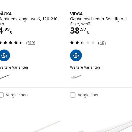
RÄCKA
VIDGA
Gardinenstange, weiß, 120-210
Gardinenschienen-Set 1lfg mit
cm
Ecke, weiß
Preis 4.99€
Preis 38.97€
4
38
.
99
.
97
€
€
Bewertungen: 4.5 von 5 Sternen. Bewertungen i
Bewertungen: 2.
(619)
(40)
eitere Varianten
Weitere Varianten
RÄCKA
VIDGA
Option: RÄCKA, Gardinenstange, schwarz, 120-210 cm
Option: VIDGA, Gardinenschienen-
Vergleichen
Vergleichen