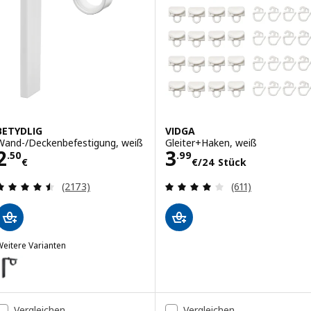
BETYDLIG
VIDGA
Wand-/Deckenbefestigung, weiß
Gleiter+Haken, weiß
Preis 2.50€
Preis 3.99€/24 
2
3
.
50
.
99
€
€
/24 Stück
Bewertungen: 4.5 von 5 Sternen. Bewertungen i
Bewertungen: 4 
(2173)
(611)
eitere Varianten
ETYDLIG
Option: BETYDLIG, Wand-/Deckenbefestigung, schwarz
Vergleichen
Vergleichen