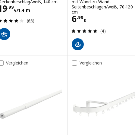
Deckenbeschlag/weiß, 140 cm
mit Wand-zu-Wand-
Preis 19.99€/1,4 m
19
Seitenbeschlägen/weiß, 70-120
.
99
€
/1,4 m
cm
Preis 6.99€
6
.
99
Bewertungen: 3.9 von 5 Sternen. Bewertungen i
€
(66)
Bewertungen: 5 
(4)
Vergleichen
Vergleichen