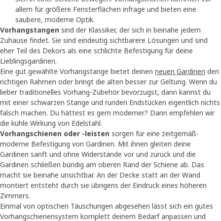
allem für größere Fensterflächen infrage und bieten eine
saubere, moderne Optik.
Vorhangstangen
sind der Klassiker, der sich in beinahe jedem
Zuhause findet. Sie sind eindeutig sichtbarere Lösungen und sind
eher Teil des Dekors als eine schlichte Befestigung für deine
Lieblingsgardinen.
Eine gut gewählte Vorhangstange bietet deinen
neuen Gardinen
den
richtigen Rahmen oder bringt die alten besser zur Geltung. Wenn du
lieber traditionelles Vorhang-Zubehör bevorzugst, dann kannst du
mit einer schwarzen Stange und runden Endstücken eigentlich nichts
falsch machen. Du hättest es gern moderner? Dann empfehlen wir
die kühle Wirkung von Edelstahl.
Vorhangschienen oder -leisten
sorgen für eine zeitgemäß-
moderne Befestigung von Gardinen. Mit ihnen gleiten deine
Gardinen sanft und ohne Widerstände vor und zurück und die
Gardinen schließen bündig am oberen Rand der Schiene ab. Das
macht sie beinahe unsichtbar. An der Decke statt an der Wand
montiert entsteht durch sie übrigens der Eindruck eines höheren
Zimmers.
Einmal von optischen Täuschungen abgesehen lässt sich ein gutes
Vorhangschienensystem komplett deinem Bedarf anpassen und