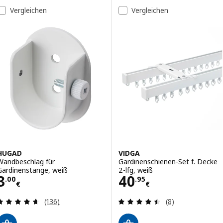
Vergleichen
Vergleichen
HUGAD
VIDGA
Wandbeschlag für
Gardinenschienen-Set f. Decke
Gardinenstange, weiß
2-lfg, weiß
Preis 3.00€
Preis 40.95€
3
40
.
00
.
95
€
€
Bewertungen: 4.6 von 5 Sternen. Bewertungen i
Bewertungen: 4.
(136)
(8)