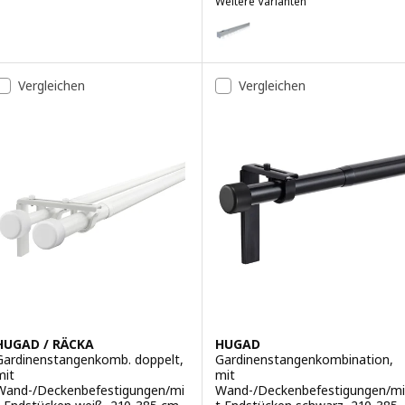
Weitere Varianten
VIDGA
Option: VIDGA, Gardinenschienen-
Vergleichen
Vergleichen
HUGAD / RÄCKA
HUGAD
Gardinenstangenkomb. doppelt,
Gardinenstangenkombination,
mit
mit
Wand-/Deckenbefestigungen/mi
Wand-/Deckenbefestigungen/mi