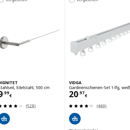
DIGNITET
VIDGA
Stahlseil, Edelstahl, 500 cm
Gardinenschienen-Set 1-lfg, wei
Preis 9.99€
Preis 20.97€
9
20
.
99
.
97
€
€
Bewertungen: 4 von 5 Sternen. Bewertungen ins
Bewertungen: 4.
(528)
(460)