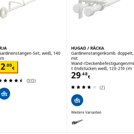
IRJA
HUGAD / RÄCKA
Gardinenstangen-Set, weiß, 140
Gardinenstangenkomb. doppelt,
cm
mit
Wand-/Deckenbefestigungen/mi
Preis 2.00€
2
.
00
€
t Endstücken weiß, 120-210 cm
Preis 29.48€
29
.
48
€
Bewertungen: 4.5 von 5 Sternen. Bewertungen i
(515)
Bewertungen: 3.
(7)
Weitere Varianten
HUGAD / RÄCKA
Option: HUGAD / RÄCKA, Gardin