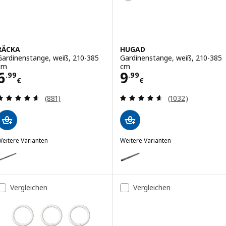
RÄCKA
HUGAD
Gardinenstange, weiß, 210-385
Gardinenstange, weiß, 210-385
cm
cm
Preis 6.99€
Preis 9.99€
6
9
.
99
.
99
€
€
Bewertungen: 4.6 von 5 Sternen. Bewertungen i
Bewertungen: 4.
(881)
(1032)
eitere Varianten
Weitere Varianten
RÄCKA
HUGAD
Option: RÄCKA, Gardinenstange, schwarz, 210-385 cm
Option: HUGAD, Gardinenstange
Vergleichen
Vergleichen