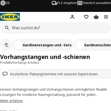
DE
PLZ eingeben
Standort auswählen
Hej!
Hier einloggen
Merkzettel
Warenko
Gardinenstangen und -Sets
Gardinenschie
Vorhangstangen und -schienen
Produkte
Vorhänge & Rollos
Kostenlose Planungstermine mit unseren Expert:innen
Unsere Vorhangstangen und Vorhangschienen ermöglichen flexible
Lösungen für moderne Raumgestaltung, passend für jeden
Wohnstil. Mit unseren Vorhangstangen lassen sich Schiebevorhänge
Mehr erfahren
sogar um Ecken herum aufhängen ‒ für Erker oder als Raumteiler.
Eine große Auswahl an Vorhangzubehör bietet dir viele