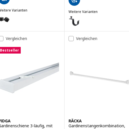
eitere Varianten
Weitere Varianten
HELTUSS
BETYDLIG
ption: HELTUSS, Endstück 2 Stück, schwarz
Option: BETYDLIG, Halter für G
Vergleichen
Vergleichen
Bestseller
VIDGA
RÄCKA
Gardinenschiene 3-läufig, mit
Gardinenstangenkombination,