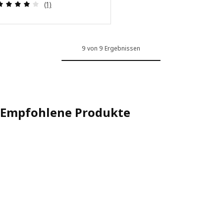
Bewertungen: 4 von 5 Sternen. Bewertungen ins
(1)
9 von 9 Ergebnissen
Empfohlene Produkte