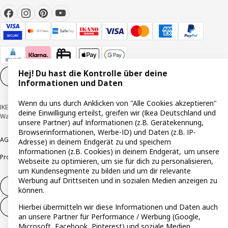
Hej! Du hast die Kontrolle über deine
Cookie-Einstellungen
DE
Informationen und Daten
Wenn du uns durch Anklicken von "Alle Cookies akzeptieren"
IKEA Deutschland GmbH & Co. KG - Am Wandersmann 2-4, 65719 Hofheim-
deine Einwilligung erteilst, greifen wir (Ikea Deutschland und
Wallau © Inter IKEA Systems B.V. 1999-2026
unsere Partner) auf Informationen (z.B. Gerätekennung,
Browserinformationen, Werbe-ID) und Daten (z.B. IP-
AGB
Barrierefreiheit
Cookie-Richtlinie
Datenschutzerklärung
Impressum
Adresse) in deinem Endgerät zu und speichern
Informationen (z.B. Cookies) in deinem Endgerät, um unsere
Produktrückrufe
Responsible Disclosure
Vertrauensstelle
Webseite zu optimieren, um sie für dich zu personalisieren,
um Kundensegmente zu bilden und um dir relevante
Werbung auf Drittseiten und in sozialen Medien anzeigen zu
Vertrag widerrufen
können.
Hierbei übermitteln wir diese Informationen und Daten auch
Vertrag widerrufen (Services & Leistungen)
an unsere Partner für Performance / Werbung (Google,
Microsoft, Facebook, Pinterest) und soziale Medien