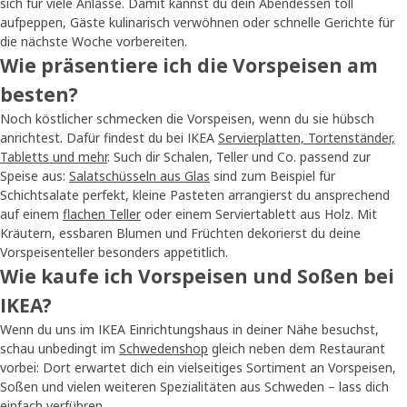
sich für viele Anlässe. Damit kannst du dein Abendessen toll
aufpeppen, Gäste kulinarisch verwöhnen oder schnelle Gerichte für
die nächste Woche vorbereiten.
Wie präsentiere ich die Vorspeisen am
besten?
Noch köstlicher schmecken die Vorspeisen, wenn du sie hübsch
anrichtest. Dafür findest du bei IKEA
Servierplatten, Tortenständer,
Tabletts und mehr
. Such dir Schalen, Teller und Co. passend zur
Speise aus:
Salatschüsseln aus Glas
sind zum Beispiel für
Schichtsalate perfekt, kleine Pasteten arrangierst du ansprechend
auf einem
flachen Teller
oder einem Serviertablett aus Holz. Mit
Kräutern, essbaren Blumen und Früchten dekorierst du deine
Vorspeisenteller besonders appetitlich.
Wie kaufe ich Vorspeisen und Soßen bei
IKEA?
Wenn du uns im IKEA Einrichtungshaus in deiner Nähe besuchst,
schau unbedingt im
Schwedenshop
gleich neben dem Restaurant
vorbei: Dort erwartet dich ein vielseitiges Sortiment an Vorspeisen,
Soßen und vielen weiteren Spezialitäten aus Schweden – lass dich
einfach verführen.