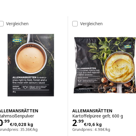
Zu den Ergebnissen springen
Liste der Ergebnisse
Vergleichen
Vergleichen
ALLEMANSRÄTTEN
ALLEMANSRÄTTEN
Rahmsoßenpulver
Kartoffelpüree gefr, 600 g
Preis 0.99€/0,028 kg
Preis 2.99€/0,6
0
2
.
99
.
99
€
/0,028 kg
€
/0,6 kg
Grundpreis: 35.36€/kg
Grundpreis: 4.98€/kg