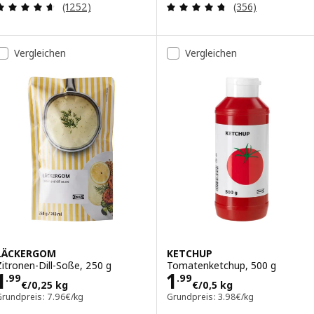
Bewertungen: 4.6 von 5 Sternen. Bewertungen i
Bewertungen: 4.
(1252)
(356)
Vergleichen
Vergleichen
LÄCKERGOM
KETCHUP
Zitronen-Dill-Soße, 250 g
Tomatenketchup, 500 g
Preis 1.99€/0,25 kg
Preis 1.99€/0,5
1
1
.
99
.
99
€
/0,25 kg
€
/0,5 kg
Grundpreis: 7.96€/kg
Grundpreis: 3.98€/kg