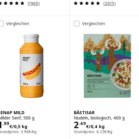
Bewertungen: 4.8 von 5 Sternen. Bewertungen i
Bewertungen: 4.
(1960)
(2615)
Vergleichen
Vergleichen
SENAP MILD
BÄSTISAR
Milder Senf, 500 g
Nudeln, biologisch, 400 g
Preis 1.99€/0,5 kg
Preis 2.49€/0,4
1
2
.
99
.
49
€
/0,5 kg
€
/0,4 kg
Grundpreis: 3.98€/kg
Grundpreis: 6.23€/kg