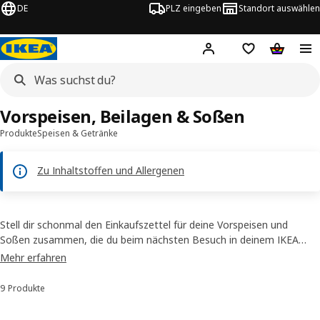
DE
PLZ eingeben
Standort auswählen
Hej!
Hier einloggen
Merkzettel
Warenko
Vorspeisen, Beilagen & Soßen
Produkte
Speisen & Getränke
Zu Inhaltstoffen und Allergenen
Stell dir schonmal den Einkaufszettel für deine Vorspeisen und
Soßen zusammen, die du beim nächsten Besuch in deinem IKEA
Einrichtungshaus unbedingt kaufen und mitnehmen musst. Du
Mehr erfahren
findest hier alle unsere leckeren schwedischen Soßen, Beilagen und
Vorspeise-Ideen auf einen Blick. Lass es dir schmecken.
9 Produkte
Sortieren und Filtern