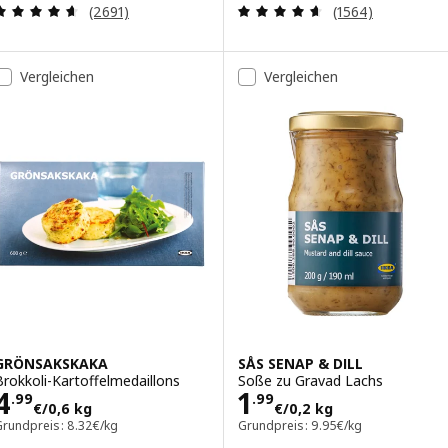
Bewertungen: 4.6 von 5 Sternen. Bewertungen i
Bewertungen: 4.
(2691)
(1564)
Vergleichen
Vergleichen
GRÖNSAKSKAKA
SÅS SENAP & DILL
Brokkoli-Kartoffelmedaillons
Soße zu Gravad Lachs
Preis 4.99€/0,6 kg
Preis 1.99€/0,2
4
1
.
99
.
99
€
/0,6 kg
€
/0,2 kg
Grundpreis: 8.32€/kg
Grundpreis: 9.95€/kg