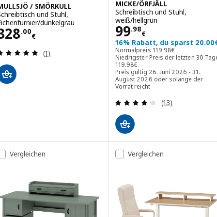
MICKE/ÖRFJÄLL
MULLSJÖ / SMÖRKULL
Schreibtisch und Stuhl,
Schreibtisch und Stuhl,
weiß/hellgrün
Eichenfurnier/dunkelgrau
Preis 99.98€
99
Preis 328.00€
328
.
98
.
00
€
€
16% Rabatt, du sparst 20.00
Normalpreis 119.98€
Normalpreis
119
.
98
€
Bewertungen: 5 von 5 Sternen. Bewertungen ins
(1)
Niedrigster Preis der letzten 30 Tag
Niedrigster Preis der letzten 30 Tag
119
.
98
€
Preis gültig 26. Juni 2026 - 31.
August 2026 oder solange der
Vorrat reicht
Bewertungen: 4.
(13)
Vergleichen
Vergleichen