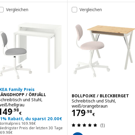
Vergleichen
Vergleichen
IKEA Family Preis
LÄNGDHOPP / ÖRFJÄLL
BOLLPOJKE / BLECKBERGET
Schreibtisch und Stuhl,
Schreibtisch und Stuhl,
weiß/hellgrau
weiß/orangebraun
Preis 149.98€
149
Preis 179.98€
179
.
98
.
98
€
€
11% Rabatt, du sparst 20.00€
Normalpreis 169.98€
Normalpreis
169
.
98
€
Bewertungen: 5 
(1)
iedrigster Preis der letzten 30 Tage
iedrigster Preis der letzten 30 Tage 169.98€
169
.
98
€