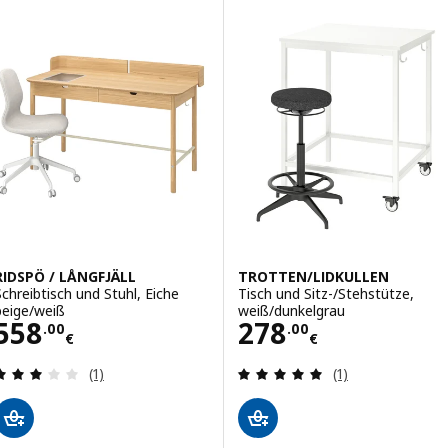
RIDSPÖ / LÅNGFJÄLL
TROTTEN/LIDKULLEN
Schreibtisch und Stuhl, Eiche
Tisch und Sitz-/Stehstütze,
beige/weiß
weiß/dunkelgrau
Preis 558.00€
Preis 278.00€
558
278
.
00
.
00
€
€
Bewertungen: 3 von 5 Sternen. Bewertungen ins
Bewertungen: 5 
(1)
(1)