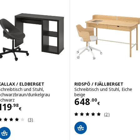
KALLAX / ELDBERGET
RIDSPÖ / FJÄLLBERGET
Schreibtisch und Stuhl,
Schreibtisch und Stuhl, Eiche
schwarzbraun/dunkelgrau
beige
Preis 648.00€
648
schwarz
.
00
€
Preis 119.98€
119
.
98
€
Bewertungen: 5 
(2)
Bewertungen: 4 von 5 Sternen. Bewertungen ins
(3)