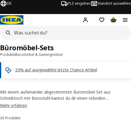
DE
PLZ eingeben
Standort auswählen
Hej!
Hier einloggen
Merkzettel
Warenko
Büromöbel-Sets
Produkte
Büromöbel & Gamingmöbel
20% auf ausgewählte letzte Chance Artikel
Mit einem aufeinander abgestimmten Büromöbel-Set aus
Schreibtisch mit Bürostuhl kannst du dir einen stilvollen
Arbeitsbereich gestalten. Wir empfehlen dazu besonders unser
Mehr erfahren
ergonomisches Sortiment mit Bürostühlen, Sitz- und Stehtischen
und aktiven Sitz-/Stehstützen. Außerdem findest du bei uns tolle
36 Produkte
Sortieren und Filtern
Aufbewahrungselemente, die zu deiner Lieblingskombination passen.
So vergehen lange Stunden am Schreibtisch fast wie im Flug.