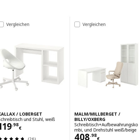
Zu den Ergebnissen springen
Liste der Ergebnisse
Vergleichen
Vergleichen
KALLAX / LOBERGET
MALM/MILLBERGET /
Schreibtisch und Stuhl, weiß
BILLY/OXBERG
Preis 119.98€
119
Schreibtisch+Aufbewahrungsko
.
98
€
mbi, und Drehstuhl weiß/beige
Preis 408.98€
408
.
98
Bewertungen: 4.7 von 5 Sternen. Bewertungen i
€
(26)