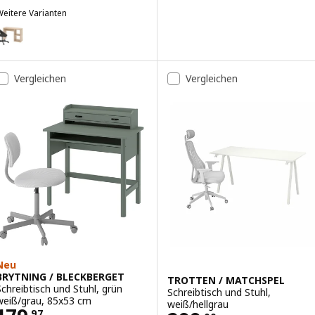
eitere Varianten
ALLAX / ELDBERGET
ption: KALLAX / ELDBERGET, Schreibtisch und Stuhl, Eicheneff wlas
ption: KALLAX / ELDBERGET, Schreibtisch und Stuhl, weiß/dunkelgr
Vergleichen
Vergleichen
Neu
BRYTNING / BLECKBERGET
TROTTEN / MATCHSPEL
Schreibtisch und Stuhl, grün
Schreibtisch und Stuhl,
weiß/grau, 85x53 cm
weiß/hellgrau
.
97