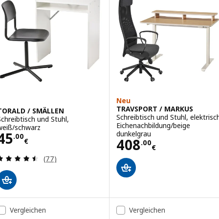
Neu
TRAVSPORT / MARKUS
TORALD / SMÄLLEN
Schreibtisch und Stuhl, elektrisc
Schreibtisch und Stuhl,
Eichenachbildung/beige
weiß/schwarz
Preis 45.00€
dunkelgrau
45
.
00
Preis 408.00€
408
€
.
00
€
Bewertungen: 4.5 von 5 Sternen. Bewertungen i
(77)
Vergleichen
Vergleichen