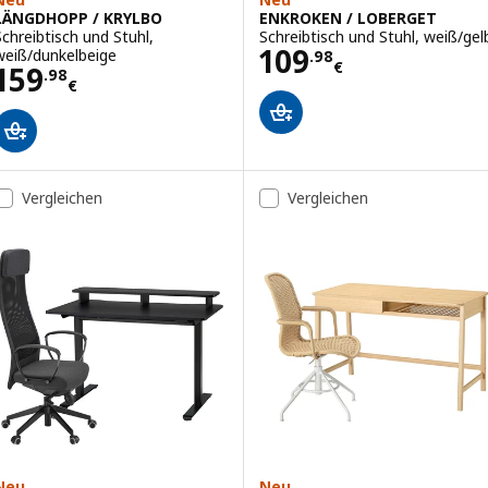
LÄNGDHOPP / KRYLBO
ENKROKEN / LOBERGET
Schreibtisch und Stuhl,
Schreibtisch und Stuhl, weiß/gel
Preis 109.98€
109
weiß/dunkelbeige
.
98
€
Preis 159.98€
159
.
98
€
Vergleichen
Vergleichen
Neu
Neu