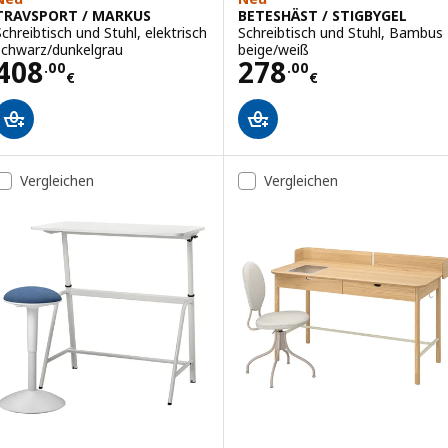
TRAVSPORT / MARKUS
BETESHÄST / STIGBYGEL
Schreibtisch und Stuhl, elektrisch
Schreibtisch und Stuhl, Bambus
schwarz/dunkelgrau
beige/weiß
Preis 408.00€
Preis 278.00€
408
278
.
00
.
00
€
€
Vergleichen
Vergleichen