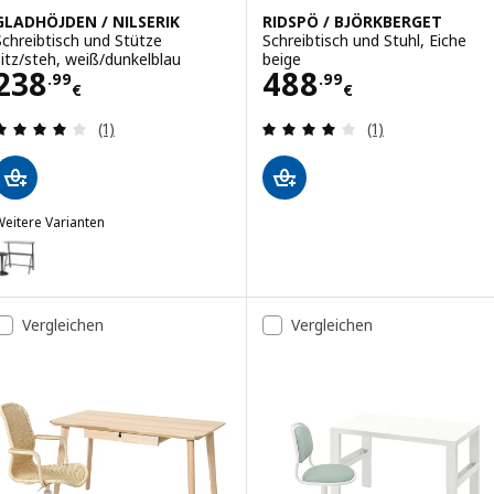
GLADHÖJDEN / NILSERIK
RIDSPÖ / BJÖRKBERGET
Schreibtisch und Stütze
Schreibtisch und Stuhl, Eiche
sitz/steh, weiß/dunkelblau
beige
Preis 238.99€
Preis 488.99€
238
488
.
99
.
99
€
€
Bewertungen: 4 von 5 Sternen. Bewertungen ins
Bewertungen: 4 
(1)
(1)
eitere Varianten
LADHÖJDEN / NILSERIK
ption: GLADHÖJDEN / NILSERIK, Tisch und Sitz-/Stehstütze, anthraz
Vergleichen
Vergleichen