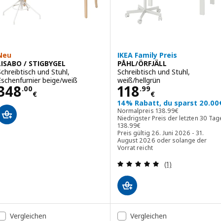
Neu
IKEA Family Preis
LISABO / STIGBYGEL
PÅHL/ÖRFJÄLL
Schreibtisch und Stuhl,
Schreibtisch und Stuhl,
Eschenfurnier beige/weiß
weiß/hellgrün
Preis 348.00€
Preis 118.99€
348
118
.
00
.
99
€
€
14% Rabatt, du sparst 20.00
Normalpreis 138.99€
Normalpreis
138
.
99
€
Niedrigster Preis der letzten 30 Tag
Niedrigster Preis der letzten 30 Ta
138
.
99
€
Preis gültig 26. Juni 2026 - 31.
August 2026 oder solange der
Vorrat reicht
Bewertungen: 5 
(1)
Vergleichen
Vergleichen