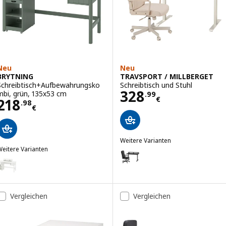
Neu
Neu
BRYTNING
TRAVSPORT / MILLBERGET
Schreibtisch+Aufbewahrungsko
Schreibtisch und Stuhl
Preis 328.99€
328
mbi, grün, 135x53 cm
.
99
€
Preis 218.98€
218
.
98
€
Weitere Varianten
eitere Varianten
TRAVSPORT / MILLBERGET
Option: TRAVSPORT / MILLBERGET
BRYTNING
Option: BRYTNING, Schreibtisch+Aufbewahrungskombi, weiß, 135x53
Vergleichen
Vergleichen