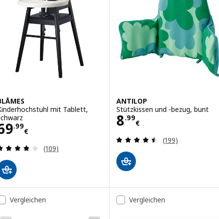
BLÅMES
ANTILOP
Kinderhochstuhl mit Tablett,
Stützkissen und -bezug, bunt
Preis 8.99€
8
schwarz
.
99
€
Preis 69.99€
69
.
99
€
Bewertungen: 4.
(199)
Bewertungen: 3.8 von 5 Sternen. Bewertungen i
(109)
Vergleichen
Vergleichen