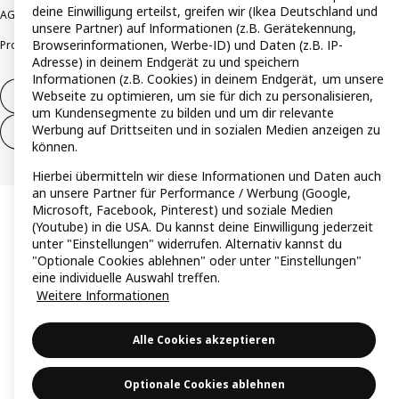
deine Einwilligung erteilst, greifen wir (Ikea Deutschland und
AGB
Barrierefreiheit
Cookie-Richtlinie
Datenschutzerklärung
Impressum
unsere Partner) auf Informationen (z.B. Gerätekennung,
Browserinformationen, Werbe-ID) und Daten (z.B. IP-
Produktrückrufe
Responsible Disclosure
Vertrauensstelle
Adresse) in deinem Endgerät zu und speichern
Informationen (z.B. Cookies) in deinem Endgerät, um unsere
Webseite zu optimieren, um sie für dich zu personalisieren,
Vertrag widerrufen
um Kundensegmente zu bilden und um dir relevante
Werbung auf Drittseiten und in sozialen Medien anzeigen zu
Vertrag widerrufen (Services & Leistungen)
können.
Hierbei übermitteln wir diese Informationen und Daten auch
an unsere Partner für Performance / Werbung (Google,
Microsoft, Facebook, Pinterest) und soziale Medien
(Youtube) in die USA. Du kannst deine Einwilligung jederzeit
unter "Einstellungen" widerrufen. Alternativ kannst du
"Optionale Cookies ablehnen" oder unter "Einstellungen"
eine individuelle Auswahl treffen.
Weitere Informationen
Alle Cookies akzeptieren
Optionale Cookies ablehnen