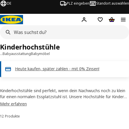
DE
PLZ eingeben
Standort auswählen
Hej!
Hier einloggen
Merkzettel
Warenko
Kinderhochstühle
…
Babyausstattung
Babymöbel
Heute kaufen, später zahlen - mit 0% Zinsen!
Kinderhochstühle sind perfekt, wenn dein Nachwuchs noch zu klein
für einen normalen Essplatzstuhl ist. Unsere Hochstühle für Kinder
und Babys geben die Unabhängigkeit, sich selbstständig erhöht zu
Mehr erfahren
setzen. Diese pflegeleichten, stapelbaren Stühle passen zu den
unterschiedlichsten Esstischen. Du suchst nach einem
Juniorstuhl
für
12 Produkte
Sortieren und Filtern
ein Kind ab 3 Jahren und einem Gewicht über 15 kg?