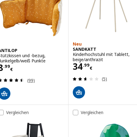
Neu
SANDKATT
ANTILOP
Kinderhochstuhl mit Tablett,
Stützkissen und -bezug,
beige/anthrazit
dunkelgelb/weiß Punkte
Preis 34.99€
34
Preis 8.99€
8
.
99
.
99
€
€
Bewertungen: 2.
(5)
Bewertungen: 4.5 von 5 Sternen. Bewertungen i
(99)
Vergleichen
Vergleichen