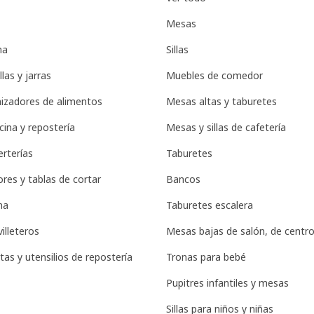
Mesas
na
Sillas
llas y jarras
Muebles de comedor
nizadores de alimentos
Mesas altas y taburetes
cina y repostería
Mesas y sillas de cafetería
erterías
Taburetes
dores y tablas de cortar
Bancos
na
Taburetes escalera
villeteros
Mesas bajas de salón, de centro 
tas y utensilios de repostería
Tronas para bebé
Pupitres infantiles y mesas
Sillas para niños y niñas