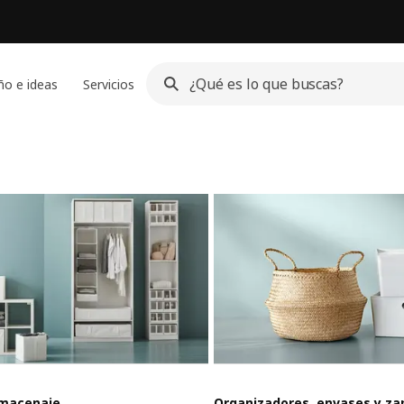
ño e ideas
Servicios
lmacenaje
Organizadores, envases y za