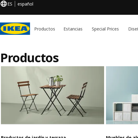
ES
español
Productos
Estancias
Special Prices
Dise
Productos
Productos de jardín y terraza
Muebles de a