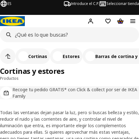
ES
Introduce el C.P.
Seleccionar tienda
Hej!
Iniciar sesión
Lista de deseo
Carrito d
Cortinas
Estores
Barras de cortina y 
Cortinas y estores
Productos
Recoge tu pedido GRATIS* con Click & collect por ser de IKEA
Family
Todas las ventanas dejan pasar la luz, pero si buscas belleza y estilo,
reducir el ruido y las corrientes de aire, y controlar el nivel de
iluminación que entra, es importante elegir los complementos
adecuados para ellas. Si quieres aprovechar más estas ventajas,
pero no tienes tantas ventanas, usa una cortina como separador de