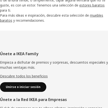
o de la luna tenue, o simplemente, tapar alguna ventana que no te
guste, es con un estor. Tenemos una selección de
estores baratos
para ti.
Para más ideas e inspiración, descubre esta selección de
muebles
baratos
y recomendaciones.
Pie
Únete a IKEA Family
de
Empieza a disfrutar de premios y sorpresas, descuentos especiales y
muchas ventajas más.
página
Descubre todos los beneficios
Unirse o iniciar sesión
Únete a la Red IKEA para Empresas