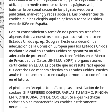
Entidad de Pago híbrida CaixaBank Payments & Consumer, E.F.C., E.P., S.A.U., y
utilizan para medir cómo se utilizan las páginas web,
sujeta a su organización. La entidad ha escogido como sistema de
habilitar la personalización de las páginas web, para
protección de los fondos recibidos de usuarios de servicios de pago que
publicidad, marketing y redes sociales. Las preferencias de
presta su depósito en una cuenta bancaria separada abierta en CaixaBank,
cookies que has elegido aquí se aplican a todos los sitios
S.A. Conoce más acerca de las formas de pago de tu tarjeta aquí:
web de IKEA en España.
www.caixabankpc.com/es/productos
. ​
Con tu consentimiento también nos permites transferir
Desistimiento del contrato
algunos datos a nuestros socios para su tratamiento en
Estados Unidos (p. ej., Google). Existe una decisión de
Desistimiento de solo servicios
adecuación de la Comisión Europea para los Estados Unidos
mediante la cual en Estados Unidos se garantiza un nivel
adecuado de protección de datos transferidos en el Marco
de Privacidad de Datos UE-EE.UU. (DPF) a organizaciones
certificadas en EE.UU. Es posible que no resulte fácil ejercer
tus derechos de manera efectiva en Estados Unidos. Puedes
anular tu consentimiento en cualquier momento con efecto
en el futuro.
Al pinchar en "Aceptar todas", aceptas la instalación de las
cookies. SI PREFIERES CONFIGURARLAS TÚ MISMO, PINCHA
EN "CONFIGURACIÓN DE COOKIES". Si eliges “Rechazar
todas” sólo se mantendrán las cookies estrictamente
necesarias.