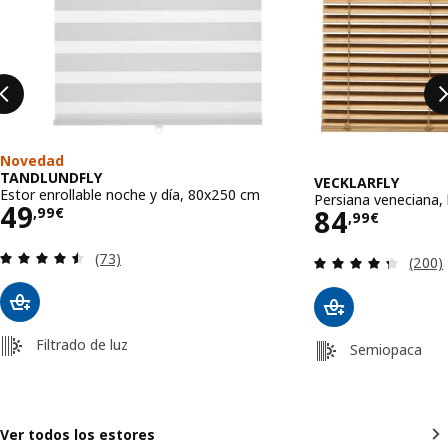
Novedad
TANDLUNDFLY
VECKLARFLY
Estor enrollable noche y día, 80x250 cm
Persiana veneciana
Precio 49,99€
49
Precio 84
84
,
99
€
,
99
€
Revisa: 4.5 de 5 estrellas. Total opiniones:
(73)
Revisa
(200)
Filtrado de luz
Semiopaca
Ver todos los estores