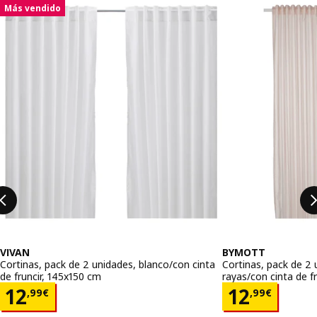
Saltar listado
Más vendido
VIVAN
BYMOTT
Cortinas, pack de 2 unidades, blanco/con cinta
Cortinas, pack de 2 
de fruncir, 145x150 cm
rayas/con cinta de f
Precio 12,99€
Precio 12
12
12
,
99
€
,
99
€