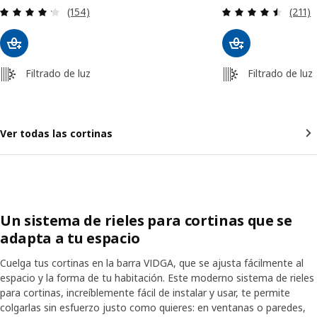
Revisa: 4.2 de 5 estrellas. Total opiniones:
Revisa
(154)
(211)
Filtrado de luz
Filtrado de luz
Ver todas las cortinas
Un sistema de rieles para cortinas que se
adapta a tu espacio
Cuelga tus cortinas en la barra VIDGA, que se ajusta fácilmente al
espacio y la forma de tu habitación. Este moderno sistema de rieles
para cortinas, increíblemente fácil de instalar y usar, te permite
colgarlas sin esfuerzo justo como quieres: en ventanas o paredes,