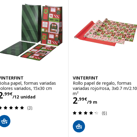
VINTERFINT
VINTERFINT
Bolsa papel, formas variadas
Rollo papel de regalo, formas
colores variados, 15x30 cm
variadas rojo/rosa, 3x0.7 m/2.10
Precio 2,99€/12 unidad
2
m²
,
99
€
/12 unidad
Precio 2,99€/9
2
,
99
€
/9 m
Revisa: 5 de 5 estrellas. Total opiniones:
(3)
Revisa: 4.3 de 5 
(6)