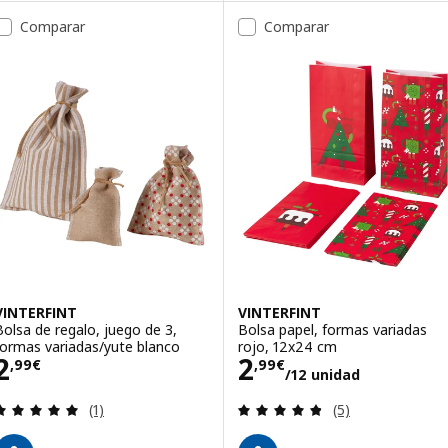
Comparar
Comparar
VINTERFINT
VINTERFINT
Bolsa de regalo, juego de 3,
Bolsa papel, formas variadas
formas variadas/yute blanco
rojo, 12x24 cm
Precio 2,99€
Precio 2,99€/12
2
2
,
99
€
,
99
€
/12 unidad
Revisa: 5 de 5 estrellas. Total opiniones:
Revisa: 4.8 de 5 
(1)
(5)