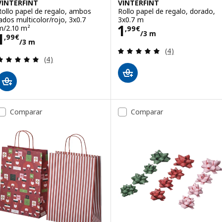
VINTERFINT
VINTERFINT
Rollo papel de regalo, ambos
Rollo papel de regalo, dorado,
lados multicolor/rojo, 3x0.7
3x0.7 m
Precio 1,99€/3 
1
m/2.10 m²
,
99
€
/3 m
Precio 1,99€/3 m
1
,
99
€
/3 m
Revisa: 5 de 5 es
(4)
Revisa: 5 de 5 estrellas. Total opiniones:
(4)
Comparar
Comparar