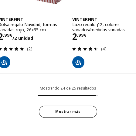
VINTERFINT
VINTERFINT
Bolsa regalo Navidad, formas
Lazo regalo j12, colores
variadas rojo, 26x35 cm
variados/medidas variadas
Precio 2,99€/2 unidad
Precio 2,99€
2
2
,
99
€
,
99
€
/2 unidad
Revisa: 5 de 5 estrellas. Total opiniones:
Revisa: 4.5 de 5 
(2)
(4)
Mostrando 24 de 25 resultados
Mostrar más