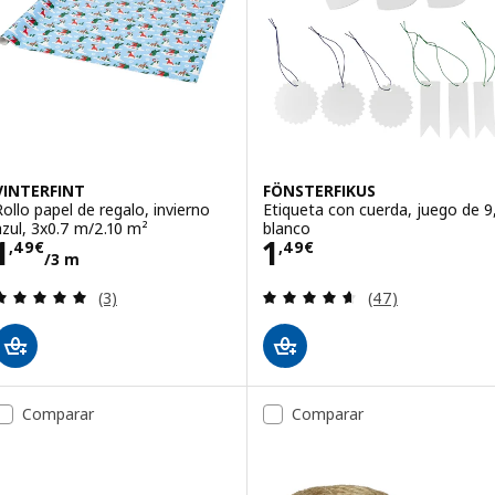
VINTERFINT
FÖNSTERFIKUS
Rollo papel de regalo, invierno
Etiqueta con cuerda, juego de 9
azul, 3x0.7 m/2.10 m²
blanco
Precio 1,49€/3 m
Precio 1,49€
1
1
,
49
€
,
49
€
/3 m
Revisa: 5 de 5 estrellas. Total opiniones:
Revisa: 4.6 de 5 
(3)
(47)
Comparar
Comparar