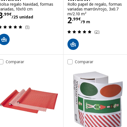
Bolsa regalo Navidad, formas
Rollo papel de regalo, formas
variadas, 10x10 cm
variadas marrón/rojo, 3x0.7
Precio 3,99€/25 unidad
3
m/2.10 m²
,
99
€
/25 unidad
Precio 2,99€/9
2
,
99
€
/9 m
Revisa: 5 de 5 estrellas. Total opiniones:
(1)
Revisa: 5 de 5 es
(2)
Comparar
Comparar