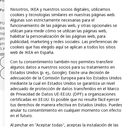
Política de privacidad
Política de cookies
Términos y condiciones
Nosotros, IKEA y nuestros socios digitales, utilizamos
Política de divulgación responsable
cookies y tecnologías similares en nuestras páginas web.
Algunas son estrictamente necesarias para el
PUBLICIDAD: *Financiación a través de la tarjeta IKEA VISA emitida por la
funcionamiento de las páginas web, y otras opcionales se
Entidad de Pago híbrida CaixaBank Payments & Consumer, E.F.C., E.P., S.A.U., y
utilizan para medir cómo se utilizan las páginas web,
sujeta a su organización. La entidad ha escogido como sistema de
habilitar la personalización de las páginas web, para
protección de los fondos recibidos de usuarios de servicios de pago que
publicidad, marketing y redes sociales. Las preferencias de
presta su depósito en una cuenta bancaria separada abierta en CaixaBank,
cookies que has elegido aquí se aplican a todos los sitios
S.A. Conoce más acerca de las formas de pago de tu tarjeta aquí:
web de IKEA en España.
www.caixabankpc.com/es/productos
. ​
Con tu consentimiento también nos permites transferir
Desistimiento del contrato
algunos datos a nuestros socios para su tratamiento en
Estados Unidos (p. ej., Google). Existe una decisión de
Desistimiento de solo servicios
adecuación de la Comisión Europea para los Estados Unidos
mediante la cual en Estados Unidos se garantiza un nivel
adecuado de protección de datos transferidos en el Marco
de Privacidad de Datos UE-EE.UU. (DPF) a organizaciones
certificadas en EE.UU. Es posible que no resulte fácil ejercer
tus derechos de manera efectiva en Estados Unidos. Puedes
anular tu consentimiento en cualquier momento con efecto
en el futuro.
Al pinchar en "Aceptar todas", aceptas la instalación de las