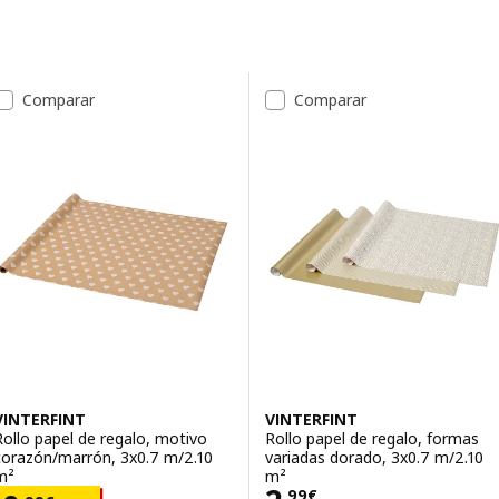
Saltar a resultados
Lista de resultados
Comparar
Comparar
VINTERFINT
VINTERFINT
Rollo papel de regalo, motivo
Rollo papel de regalo, formas
corazón/marrón, 3x0.7 m/2.10
variadas dorado, 3x0.7 m/2.10
m²
m²
,
99
€