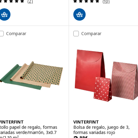
Revisa: 5 de 5 estrellas. Total opiniones:
Revisa: 4.8 de 5 
(2)
(10)
Comparar
Comparar
VINTERFINT
VINTERFINT
Rollo papel de regalo, formas
Bolsa de regalo, juego de 3,
variadas verde/marrón, 3x0.7
formas variadas rojo
m/2.10 m²
,
99
€