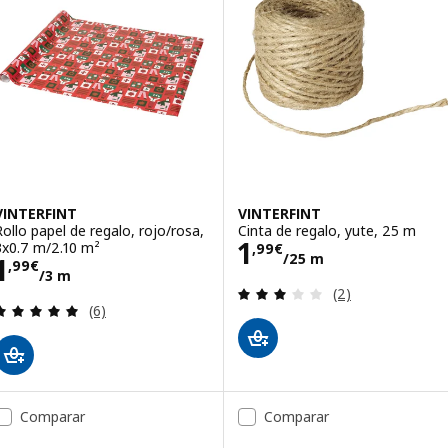
VINTERFINT
VINTERFINT
Rollo papel de regalo, rojo/rosa,
Cinta de regalo, yute, 25 m
Precio 1,99€/2
1
3x0.7 m/2.10 m²
,
99
€
/25 m
Precio 1,99€/3 m
1
,
99
€
/3 m
Revisa: 3 de 5 es
(2)
Revisa: 5 de 5 estrellas. Total opiniones:
(6)
Comparar
Comparar