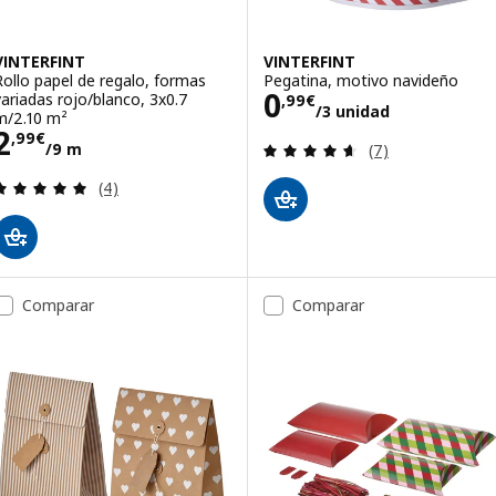
VINTERFINT
VINTERFINT
Rollo papel de regalo, formas
Pegatina, motivo navideño
Precio 0,99€/3 
0
variadas rojo/blanco, 3x0.7
,
99
€
/3 unidad
m/2.10 m²
Precio 2,99€/9 m
2
,
99
€
Revisa: 4.6 de 5 
/9 m
(7)
Revisa: 5 de 5 estrellas. Total opiniones:
(4)
Comparar
Comparar