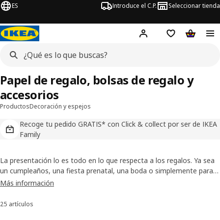
ES
Introduce el C.P.
Seleccionar tienda
Hej!
Iniciar sesión
Lista de deseo
Carrito d
Papel de regalo, bolsas de regalo y
accesorios
Productos
Decoración y espejos
Recoge tu pedido GRATIS* con Click & collect por ser de IKEA
Family
La presentación lo es todo en lo que respecta a los regalos. Ya sea
un cumpleaños, una fiesta prenatal, una boda o simplemente para
agradecer algo, hay muchos momentos en los que dar regalos.
Más información
Tenemos todo lo que necesitas para hacer un regalo con un toque
original.
25 artículos
Ordenar y filtrar