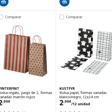
Comparar
Comparar
VINTERFINT
KUSTFYR
Bolsa regalo, juego de 2, formas
Bolsa papel, formas variadas
variadas marrón rojizo
blanco/negro, 12x24 cm
Precio 2,99€
Precio 2,99€/12
2
2
,
99
€
,
99
€
/12 unidad