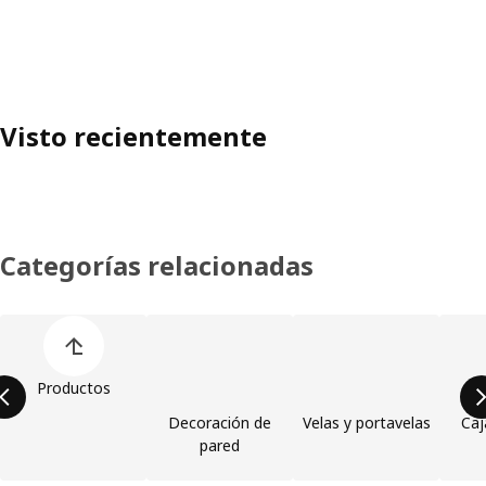
Visto recientemente
Categorías relacionadas
Omitir lista de categorías de productos
Productos
Decoración de
Velas y portavelas
Caj
pared