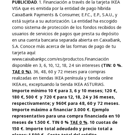
PUBLICIDAD
. 1. Financiación a través de la tarjeta IKEA
VISA que es emitida por la entidad de pago híbrida
CaixaBank Payments & Consumer, E.F.C., E.P., S.A.U., y
está sujeta a su autorización. La entidad ha escogido
como sistema de protección de los fondos recibidos de
usuarios de servicios de pagos que presta su depósito
en una cuenta bancaria separada abierta en CaixaBank,
S.A. Conoce más acerca de las formas de pago de tu
tarjeta aquí:
www.caixabankpc.com/es/productos.Financiación
disponible en 3, 6, 10, 12, 18, 24 sin intereses
(TIN: 0 %.
TAE 0 %
)
, 36, 48, 60 y 72 meses para compras
realizadas en tiendas IKEA península y tienda online
IKEA.es, exceptuando la tienda IKEA ASTURIAS.
Importe mínimo 10 € para 3, 6 y 10 meses; 120 €,
180 €, 500 € y 720 € para 12, 18, 24 y 36 meses,
respectivamente; y 960€ para 48, 60 y 72 meses.
Importe máximo a financiar 3.000 €. Ejemplo
representativo para una compra financiada en 10
meses de 1.500 €. TIN 0 %
TAE 0 %
. 10 cuotas de
150 €. Importe total adeudado y precio total a
plazos: 1.500 € . Coste total del crédito