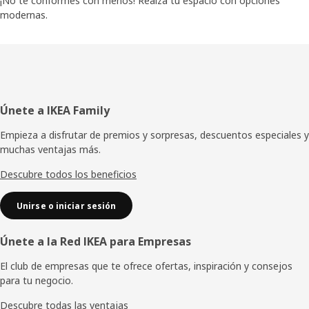
¡No te conformes con menos! Realza tu espacio con opciones
modernas.
Pie
Únete a IKEA Family
de
Empieza a disfrutar de premios y sorpresas, descuentos especiales y
muchas ventajas más.
página
Descubre todos los beneficios
Unirse o iniciar sesión
Únete a la Red IKEA para Empresas
El club de empresas que te ofrece ofertas, inspiración y consejos
para tu negocio.
Descubre todas las ventajas