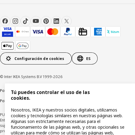
Configuración de cookies
ES
© Inter IKEA Systems B.V 1999-2026
Política de privacidad
Política de cookies
Términos y condiciones
Tú puedes controlar el uso de las
cookies.
Política de divulgación responsable
Nosotros, IKEA y nuestros socios digitales, utilizamos
PUBLICIDAD: *Financiación a través de la tarjeta IKEA VISA emitida por la
cookies y tecnologías similares en nuestras páginas web.
Entidad de Pago híbrida CaixaBank Payments & Consumer, E.F.C., E.P., S.A.U., y
Algunas son estrictamente necesarias para el
sujeta a su organización. La entidad ha escogido como sistema de
funcionamiento de las páginas web, y otras opcionales se
protección de los fondos recibidos de usuarios de servicios de pago que
utilizan para medir cómo se utilizan las páginas web,