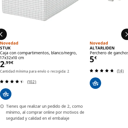
Novedad
Novedad
STUK
ALTARLIDEN
Caja con compartimentos, blanco/negro,
Perchero de gancho
Precio 5€
5
17x32x10 cm
€
Precio 2,99€
2
,
99
€
Revisa
(14)
Cantidad mínima para envío o recogida: 2
Revisa: 4.4 de 5 estrellas. Total opiniones:
(102)
Tienes que realizar un pedido de 2, como
mínimo, al comprar online por motivos de
seguridad y calidad en el embalaje