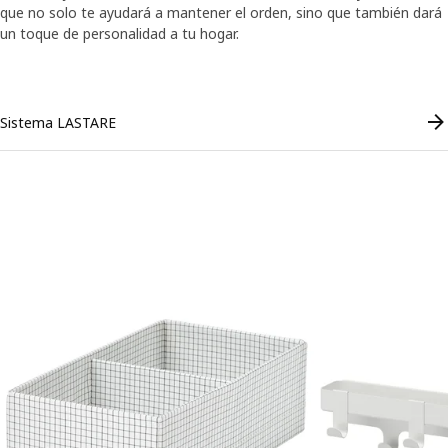
que no solo te ayudará a mantener el orden, sino que también dará
 transcripción
Pausar vídeo
un toque de personalidad a tu hogar.
Skip listing
En una estancia desordenada y desorganizada con montones de ropa,
Sistema LASTARE
Saltar listado