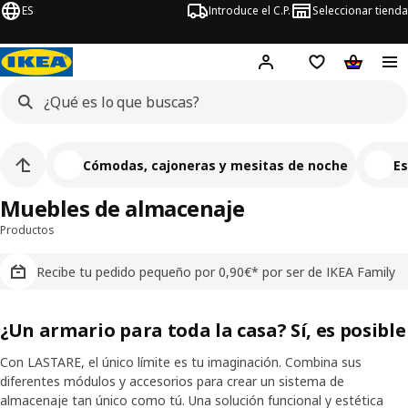
ES
Introduce el C.P.
Seleccionar tienda
Hej!
Iniciar sesión
Lista de deseo
Carrito d
Cómodas, cajoneras y mesitas de noche
Es
Muebles de almacenaje
Productos
Recibe tu pedido pequeño por 0,90€* por ser de IKEA Family
¿Un armario para toda la casa? Sí, es posible
Con LASTARE, el único límite es tu imaginación. Combina sus
diferentes módulos y accesorios para crear un sistema de
almacenaje tan único como tú. Una solución funcional y estética