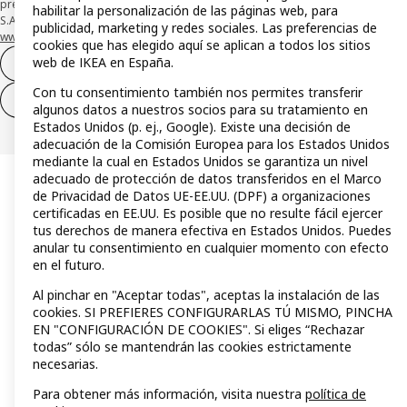
presta su depósito en una cuenta bancaria separada abierta en CaixaBank,
habilitar la personalización de las páginas web, para
S.A. Conoce más acerca de las formas de pago de tu tarjeta aquí:
publicidad, marketing y redes sociales. Las preferencias de
www.caixabankpc.com/es/productos
. ​
cookies que has elegido aquí se aplican a todos los sitios
web de IKEA en España.
Desistimiento del contrato
Con tu consentimiento también nos permites transferir
Desistimiento de solo servicios
algunos datos a nuestros socios para su tratamiento en
Estados Unidos (p. ej., Google). Existe una decisión de
adecuación de la Comisión Europea para los Estados Unidos
mediante la cual en Estados Unidos se garantiza un nivel
adecuado de protección de datos transferidos en el Marco
de Privacidad de Datos UE-EE.UU. (DPF) a organizaciones
certificadas en EE.UU. Es posible que no resulte fácil ejercer
tus derechos de manera efectiva en Estados Unidos. Puedes
anular tu consentimiento en cualquier momento con efecto
en el futuro.
Al pinchar en "Aceptar todas", aceptas la instalación de las
cookies. SI PREFIERES CONFIGURARLAS TÚ MISMO, PINCHA
EN "CONFIGURACIÓN DE COOKIES". Si eliges “Rechazar
todas” sólo se mantendrán las cookies estrictamente
necesarias.
Para obtener más información, visita nuestra
política de