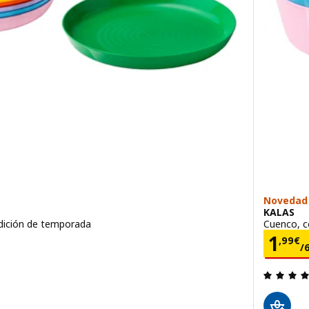
Novedad
KALAS
edición de temporada
Cuenco, c
€/6 unidad
Prec
1
,
99
€
/
 de 5 estrellas. Total opiniones: