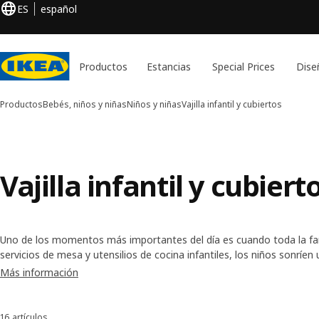
ES
español
Productos
Estancias
Special Prices
Dise
Productos
Bebés, niños y niñas
Niños y niñas
Vajilla infantil y cubiertos
Vajilla infantil y cubiert
Uno de los momentos más importantes del día es cuando toda la fam
servicios de mesa y utensilios de cocina infantiles, los niños sonríe
alegres diseños infantiles de nuestros cubiertos y tazas. Además, ¡
Más información
fáciles de limpiar!
16 artículos