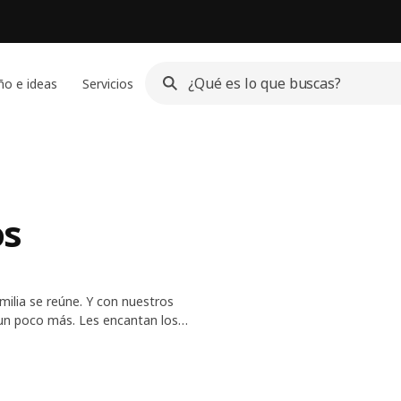
ño e ideas
Servicios
os
ilia se reúne. Y con nuestros
n un poco más. Les encantan los
no contienen BPA y son muy