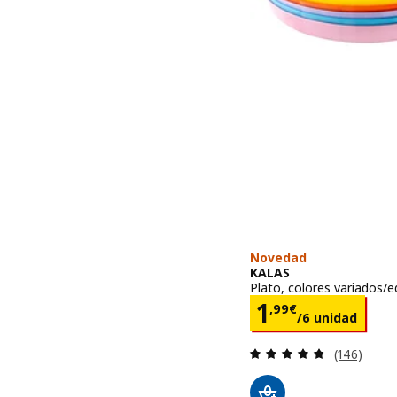
Novedad
KALAS
Plato, colores variados/
Precio 1,99
1
,
99
€
/6 unidad
Revisa: 4.8
(146)