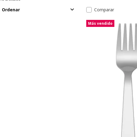
Ordenar y filtrar
Saltar a resultados
Lista de resul
Ordenar
Comparar
Más vendido