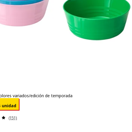
olores variados/edición de temporada
io 1,99€/6 unidad
6 unidad
Revisa: 4.9 de 5 estrellas. Total opiniones:
(151)