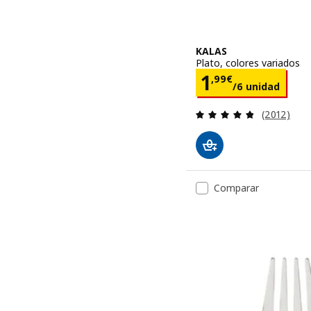
KALAS
Plato, colores variados
Precio 1,99
1
,
99
€
/6 unidad
Revisa: 4.8
(2012)
Comparar