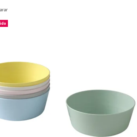
arar
ido