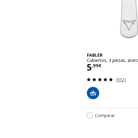
FABLER
Cubiertos, 3 piezas, acer
Precio 5,99€
5
,
99
€
Revisa: 4.8
(512)
Comparar