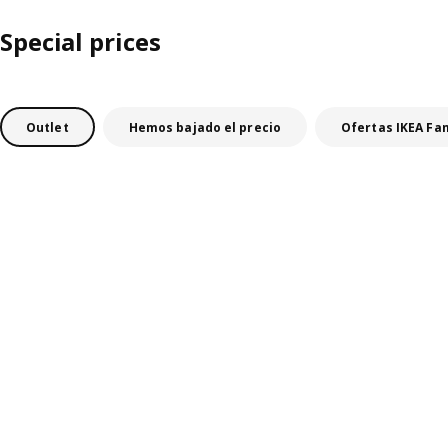
Special prices
Outlet
Hemos bajado el precio
Ofertas IKEA Fa