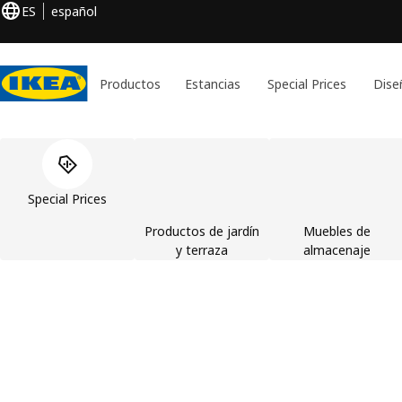
ES
español
Productos
Estancias
Special Prices
Dise
Omitir lista de categorías de productos
Special Prices
Productos de jardín
Muebles de
y terraza
almacenaje
IKEA, tu tienda de mueb