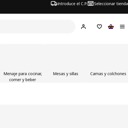
Introduce el C.P.
Seleccionar tienda
Hej!
Iniciar sesión
Lista de deseo
Carrito d
Menaje para cocinar,
Mesas y sillas
Camas y colchones
comer y beber