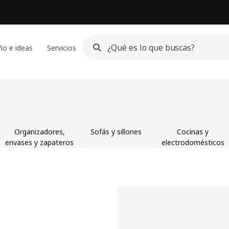
ño e ideas
Servicios
Organizadores,
Sofás y sillones
Cocinas y
envases y zapateros
electrodomésticos
les y decoración