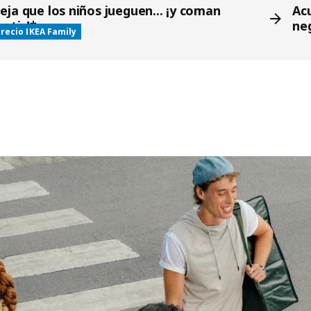
eja que los niños jueguen... ¡y coman
Ac
ratis!*
ne
recio IKEA Family