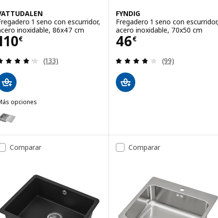
VATTUDALEN
FYNDIG
Fregadero 1 seno con escurridor,
Fregadero 1 seno con escurridor
acero inoxidable, 86x47 cm
acero inoxidable, 70x50 cm
Precio 110€
Precio 46€
110
46
€
€
Revisa: 4.2 de 5 estrellas. Total opiniones:
Revisa: 3.8 de 5 
(133)
(99)
Más opciones
VATTUDALEN
pción: VATTUDALEN, Fregadero 1 seno con escurridor, acero inoxid
Comparar
Comparar