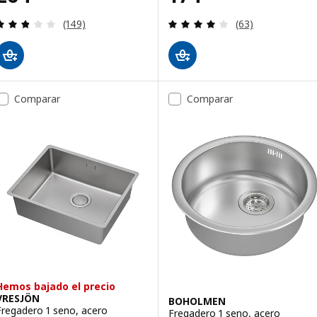
Revisa: 2.8 de 5 estrellas. Total opiniones:
Revisa: 3.9 de 5 
(149)
(63)
Comparar
Comparar
Hemos bajado el precio
VRESJÖN
BOHOLMEN
Fregadero 1 seno, acero
Fregadero 1 seno, acero