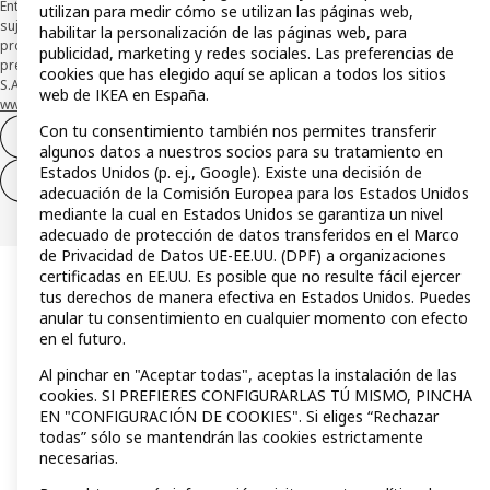
Entidad de Pago híbrida CaixaBank Payments & Consumer, E.F.C., E.P., S.A.U., y
utilizan para medir cómo se utilizan las páginas web,
sujeta a su organización. La entidad ha escogido como sistema de
habilitar la personalización de las páginas web, para
protección de los fondos recibidos de usuarios de servicios de pago que
publicidad, marketing y redes sociales. Las preferencias de
presta su depósito en una cuenta bancaria separada abierta en CaixaBank,
cookies que has elegido aquí se aplican a todos los sitios
S.A. Conoce más acerca de las formas de pago de tu tarjeta aquí:
web de IKEA en España.
www.caixabankpc.com/es/productos
. ​
Con tu consentimiento también nos permites transferir
Desistimiento del contrato
algunos datos a nuestros socios para su tratamiento en
Estados Unidos (p. ej., Google). Existe una decisión de
Desistimiento de solo servicios
adecuación de la Comisión Europea para los Estados Unidos
mediante la cual en Estados Unidos se garantiza un nivel
adecuado de protección de datos transferidos en el Marco
de Privacidad de Datos UE-EE.UU. (DPF) a organizaciones
certificadas en EE.UU. Es posible que no resulte fácil ejercer
tus derechos de manera efectiva en Estados Unidos. Puedes
anular tu consentimiento en cualquier momento con efecto
en el futuro.
Al pinchar en "Aceptar todas", aceptas la instalación de las
cookies. SI PREFIERES CONFIGURARLAS TÚ MISMO, PINCHA
EN "CONFIGURACIÓN DE COOKIES". Si eliges “Rechazar
todas” sólo se mantendrán las cookies estrictamente
necesarias.