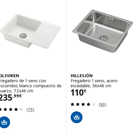
KILSVIKEN
HILLESJÖN
Fregadero de 1 seno con
Fregadero 1 seno, acero
escurridor, blanco compuesto de
inoxidable, 56x46 cm
Precio 110€
110
cuarzo, 72x46 cm
€
Precio 235,99€
235
,
99
€
Revisa: 3.9 de 5 
(90)
Revisa: 4.3 de 5 estrellas. Total opiniones:
(79)