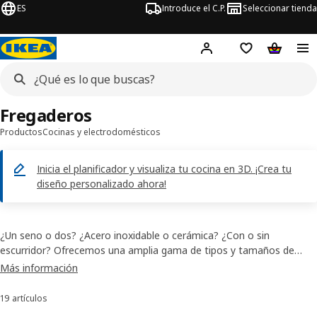
ES
Introduce el C.P.
Seleccionar tienda
Hej!
Iniciar sesión
Lista de deseo
Carrito d
Fregaderos
Productos
Cocinas y electrodomésticos
Inicia el planificador y visualiza tu cocina en 3D. ¡Crea tu
diseño personalizado ahora!
¿Un seno o dos? ¿Acero inoxidable o cerámica? ¿Con o sin
escurridor? Ofrecemos una amplia gama de tipos y tamaños de
fregaderos de cocina. Por tanto, encontrarás lo que necesitas, sea
Más información
cual sea el tamaño y estilo de tu cocina. No olvides complementar
tu elección con uno de nuestros grifos con aireador que reduce el
19 artículos
Ordenar y filtrar
consumo de agua.