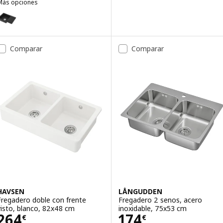
Más opciones
ILSVIKEN
pción: KILSVIKEN, Fregadero de 1 seno con escurridor, negro/comp
Comparar
Comparar
HAVSEN
LÅNGUDDEN
Fregadero doble con frente
Fregadero 2 senos, acero
visto, blanco, 82x48 cm
inoxidable, 75x53 cm
Precio 264€
Precio 174€
264
174
€
€