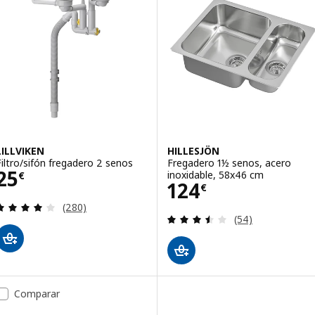
LILLVIKEN
HILLESJÖN
Filtro/sifón fregadero 2 senos
Fregadero 1½ senos, acero
Precio 25€
25
inoxidable, 58x46 cm
€
Precio 124€
124
€
Revisa: 3.9 de 5 estrellas. Total opiniones:
(280)
Revisa: 3.5 de 5 
(54)
Comparar