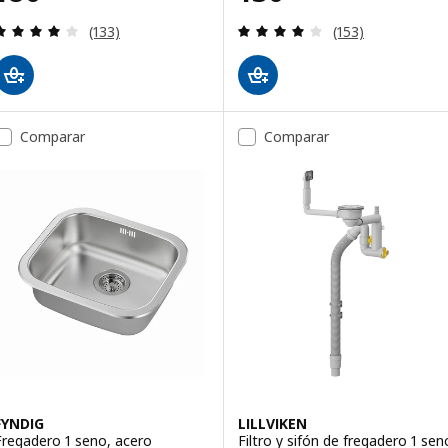
Revisa: 3.9 de 5 estrellas. Total opiniones:
Revisa: 4.1 de 5 
(133)
(153)
Comparar
Comparar
FYNDIG
LILLVIKEN
Fregadero 1 seno, acero
Filtro y sifón de fregadero 1 sen