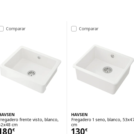
Saltar a resultados
Lista de resultados
Comparar
Comparar
HAVSEN
HAVSEN
Fregadero frente visto, blanco,
Fregadero 1 seno, blanco, 53x4
62x48 cm
cm
Precio 180€
Precio 130€
180
130
€
€