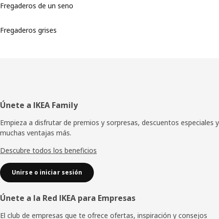
Fregaderos de un seno
Fregaderos grises
Pie
Únete a IKEA Family
de
Empieza a disfrutar de premios y sorpresas, descuentos especiales y
muchas ventajas más.
página
Descubre todos los beneficios
Unirse o iniciar sesión
Únete a la Red IKEA para Empresas
El club de empresas que te ofrece ofertas, inspiración y consejos