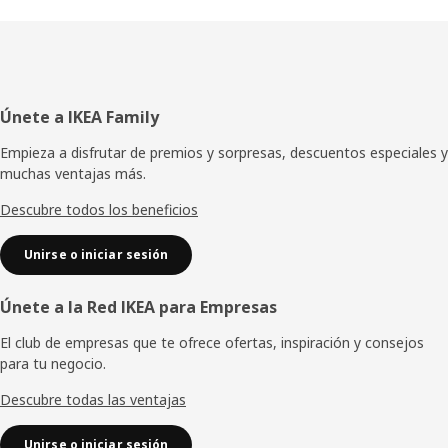
Pie
Únete a IKEA Family
de
Empieza a disfrutar de premios y sorpresas, descuentos especiales y
muchas ventajas más.
página
Descubre todos los beneficios
Unirse o iniciar sesión
Únete a la Red IKEA para Empresas
El club de empresas que te ofrece ofertas, inspiración y consejos
para tu negocio.
Descubre todas las ventajas
Unirse o iniciar sesión