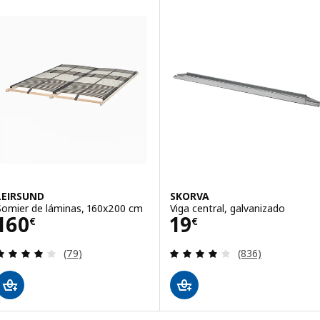
LEIRSUND
SKORVA
Somier de láminas, 160x200 cm
Viga central, galvanizado
Precio 160€
Precio 19€
160
19
€
€
Revisa: 4.1 de 5 estrellas. Total opiniones:
Revisa: 4 de 5 es
(79)
(836)