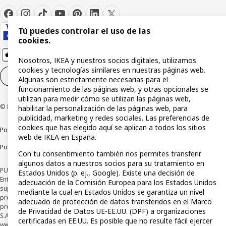
Tú puedes controlar el uso de las
cookies.
Nosotros, IKEA y nuestros socios digitales, utilizamos
cookies y tecnologías similares en nuestras páginas web.
Configuración de cookies
ES
Algunas son estrictamente necesarias para el
funcionamiento de las páginas web, y otras opcionales se
utilizan para medir cómo se utilizan las páginas web,
© Inter IKEA Systems B.V 1999-2026
habilitar la personalización de las páginas web, para
publicidad, marketing y redes sociales. Las preferencias de
cookies que has elegido aquí se aplican a todos los sitios
Política de privacidad
Política de cookies
Términos y condiciones
web de IKEA en España.
Política de divulgación responsable
Con tu consentimiento también nos permites transferir
algunos datos a nuestros socios para su tratamiento en
PUBLICIDAD: *Financiación a través de la tarjeta IKEA VISA emitida por la
Estados Unidos (p. ej., Google). Existe una decisión de
Entidad de Pago híbrida CaixaBank Payments & Consumer, E.F.C., E.P., S.A.U., y
adecuación de la Comisión Europea para los Estados Unidos
sujeta a su organización. La entidad ha escogido como sistema de
mediante la cual en Estados Unidos se garantiza un nivel
protección de los fondos recibidos de usuarios de servicios de pago que
adecuado de protección de datos transferidos en el Marco
presta su depósito en una cuenta bancaria separada abierta en CaixaBank,
de Privacidad de Datos UE-EE.UU. (DPF) a organizaciones
S.A. Conoce más acerca de las formas de pago de tu tarjeta aquí:
certificadas en EE.UU. Es posible que no resulte fácil ejercer
www.caixabankpc.com/es/productos
. ​