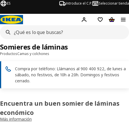
ES
Introduce el C.P.
Seleccionar tienda
Hej!
Iniciar sesión
Lista de deseo
Carrito d
Somieres de láminas
Productos
Camas y colchones
Compra por teléfono: Llámanos al 900 400 922, de lunes a
sábado, no festivos, de 10h a 20h. Domingos y festivos
cerrado.
Encuentra un buen somier de láminas
económico
Más información
Puedes combinar un somier de láminas que elijas con cualquiera de
los
colchones
de IKEA y la estructura de
cama
que prefieras. Los