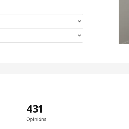
431
n: 4.4 de 5 estrelas. Revisións totais: 431
Opinións