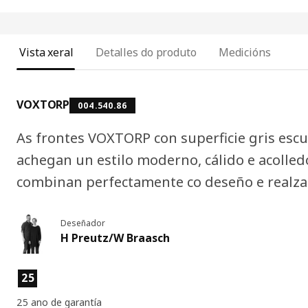
Vista xeral
Detalles do produto
Medicións
VOXTORP
004.540.86
As frontes VOXTORP con superficie gris escu
achegan un estilo moderno, cálido e acolled
combinan perfectamente co deseño e realza
Deseñador
H Preutz/W Braasch
Características do produto
25
25 ano de garantía