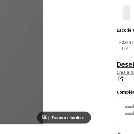
Escolle
20x80 
14€
−
14
€
Deseñ
Crea a t
Complé
Todos os medios