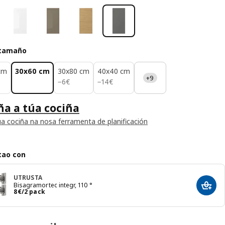
 tamaño
cm
30x60 cm
30x80 cm
40x40 cm
+9
6€
14€
−
6
€
−
14
€
a a túa cociña
úa cociña na nosa ferramenta de planificación
tao con
UTRUSTA
Bisagramortec integr, 110 °
Engad
8€/2 pack
8
€
/2 pack