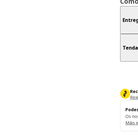
Como
Entre
Tenda
Rec
Rexí
Podes
Os nos
Máis 