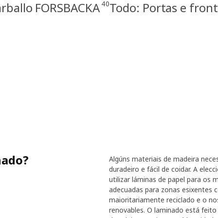
40
carballo FORSBACKA
Todo: Portas e fro
nado?
Algúns materiais de madeira neces
duradeiro e fácil de coidar. A el
utilizar láminas de papel para os
adecuadas para zonas esixentes co
maioritariamente reciclado e o nos
renovables. O laminado está feito