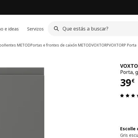
o e ideas
Servizos
poñentes METOD
Portas e frontes de caixón METOD
VOXTORP
VOXTORP
Porta
VOXTO
Porta, 
39€
39
€
Escolle 
Gris esc