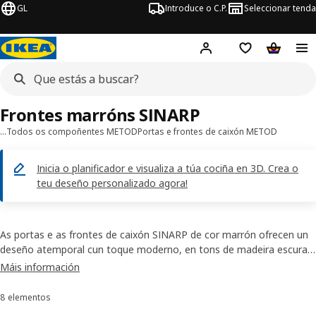
GL
Introduce o C.P.
Seleccionar tenda
Hej!
Iniciar sesión
Lista de desex
Carriño 
Frontes marróns SINARP
…
Todos os compoñentes METOD
Portas e frontes de caixón METOD
Inicia o planificador e visualiza a túa cociña en 3D. Crea o
teu deseño personalizado agora!
As portas e as frontes de caixón SINARP de cor marrón ofrecen un
deseño atemporal cun toque moderno, en tons de madeira escura
cheos de carácter. Os bordos de madeira maciza perfilan a parte
Máis información
frontal con elegancia, o que achega un toque de calidez e finos
detalles á túa cociña.
8 elementos
Ordenar e filtrar