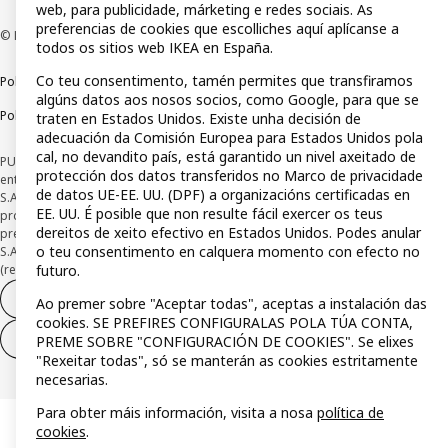
web, para publicidade, márketing e redes sociais. As
preferencias de cookies que escolliches aquí aplícanse a
© Inter IKEA Systems B.V 1999-2026
todos os sitios web IKEA en España.
Co teu consentimento, tamén permites que transfiramos
Política de privacidade
Política de rastros
Termos e condicións
algúns datos aos nosos socios, como Google, para que se
Política de divulgación responsable
traten en Estados Unidos. Existe unha decisión de
adecuación da Comisión Europea para Estados Unidos pola
cal, no devandito país, está garantido un nivel axeitado de
PUBLICIDADE *Financiamento a través da tarxeta IKEA VISA, emitida pola
protección dos datos transferidos no Marco de privacidade
entidade de pagamento híbrida CaixaBank Payments & Consumer E.F.C., E.P.,
de datos UE-EE. UU. (DPF) a organizacións certificadas en
S.A.U, e suxeito á súa autorización. A entidade escolleu como sistema de
EE. UU. É posible que non resulte fácil exercer os teus
protección dos fondos recibidos de usuarios de servizos de pagamento que
dereitos de xeito efectivo en Estados Unidos. Podes anular
presta o seu depósito nunha conta bancaria separada aberta en CaixaBank,
o teu consentimento en calquera momento con efecto no
S.A Consulta as características da túa tarxeta con pagamento adiado
(revolving) aquí:
www.caixabankpc.com/es/productos
futuro.
Desistimento do contrato
Ao premer sobre "Aceptar todas", aceptas a instalación das
cookies. SE PREFIRES CONFIGURALAS POLA TÚA CONTA,
Desistimento de só servizos
PREME SOBRE "CONFIGURACIÓN DE COOKIES". Se elixes
"Rexeitar todas", só se manterán as cookies estritamente
necesarias.
Para obter máis información, visita a nosa
política de
cookies
.