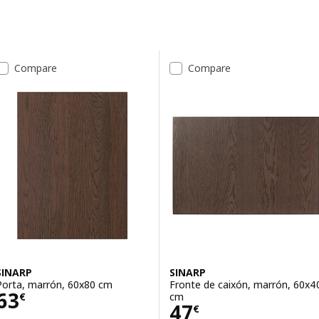
Saltar aos resultados
Lista de resultados
Compare
Compare
SINARP
SINARP
Porta, marrón, 60x80 cm
Fronte de caixón, marrón, 60x4
Prezo 63€
63
cm
€
Prezo 47€
47
€