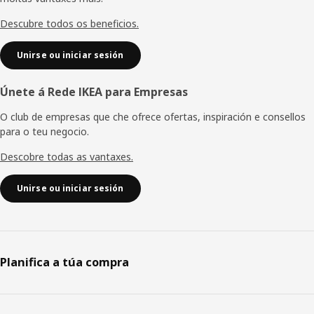
páxina
Descubre todos os beneficios.
Unirse ou iniciar sesión
Únete á Rede IKEA para Empresas
O club de empresas que che ofrece ofertas, inspiración e consellos
para o teu negocio.
Descobre todas as vantaxes.
Unirse ou iniciar sesión
Planifica a túa compra