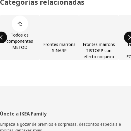
Categorías relacionadas
Saltar a lista de categorías de produtos
Todos os
compoñentes
Frontes marróns
Frontes marróns
F
METOD
SINARP
TISTORP con
efecto nogueira
F
Pé
Únete a IKEA Family
de
Empeza a gozar de premios e sorpresas, descontos especiais e
moitas vantaxes máis.