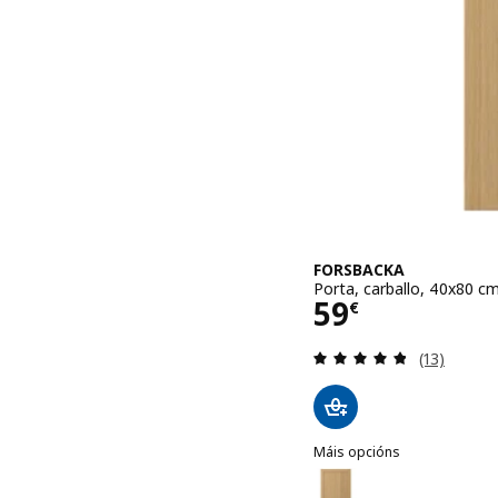
FORSBACKA
Porta, carballo, 40x80 c
Prezo 59€
59
€
Revisión: 4
(13)
Máis opcións
FORSBACKA
Opción: FORSBACKA, Port