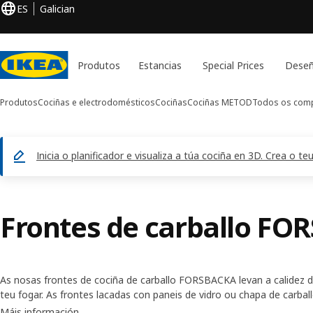
ES
Galician
Produtos
Estancias
Special Prices
Deseñ
Produtos
Cociñas e electrodomésticos
Cociñas
Cociñas METOD
Todos os com
Inicia o planificador e visualiza a túa cociña en 3D. Crea o 
Frontes de carballo F
As nosas frontes de cociña de carballo FORSBACKA levan a calidez 
teu fogar. As frontes lacadas con paneis de vidro ou chapa de carball
tradicional. Complétaas cos pomos, tiradores e mesados que prefira
Máis información