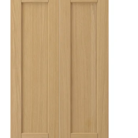
ETOD, Armario de parede para microondas, branco/Voxtorp branco 
ETOD, Armario de parede para microondas, branco/Voxtorp alto bril