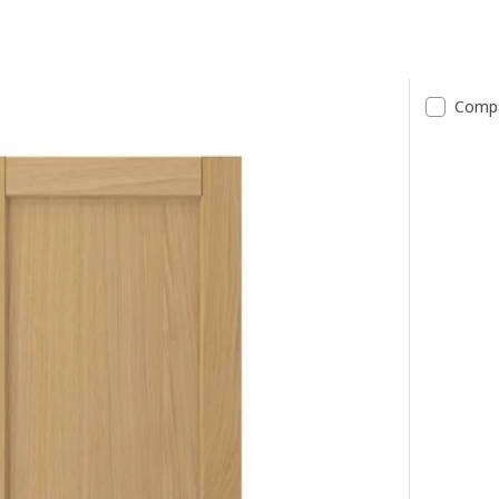
tados
Comp