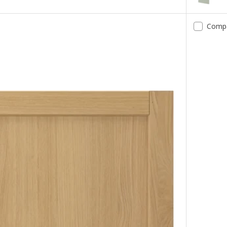
a, carballo, 60x100 cm
Opción: M
Comp
a, carballo, 20x80 cm
Opción: M
a, carballo, 40x60 cm
Opción: M
a, carballo, 60x40 cm
Opción: M
a, carballo, 30x80 cm
Opción: ME