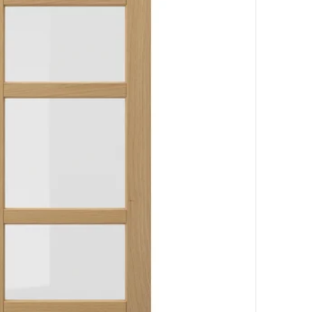
 lavalouzas, Havstorp beixe, 60 cm
Opción: M
 lavalouzas, Voxtorp alto brillo/branco, 60 cm
Opción: M