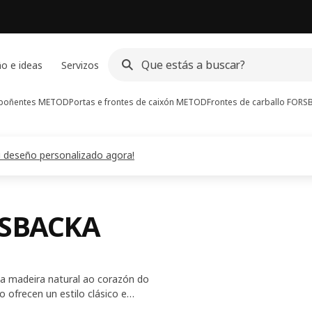
o e ideas
Servizos
poñentes METOD
Portas e frontes de caixón METOD
Frontes de carballo FOR
teu deseño personalizado agora!
ORSBACKA
da madeira natural ao corazón do
o ofrecen un estilo clásico e
s para crear unha cociña que che