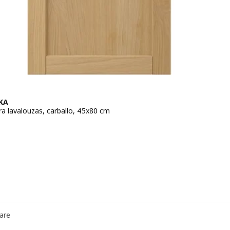
KA
ra lavalouzas, carballo, 45x80 cm
o 49€
are