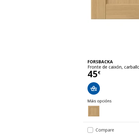
FORSBACKA
Fronte de caixón, carbal
Prezo 45€
45
€
Máis opcións
FORSBACKA
Opción: FORSBACKA, Fron
Opción: FORSBACKA, Fron
Compare
Opción: FORSBACKA, Front