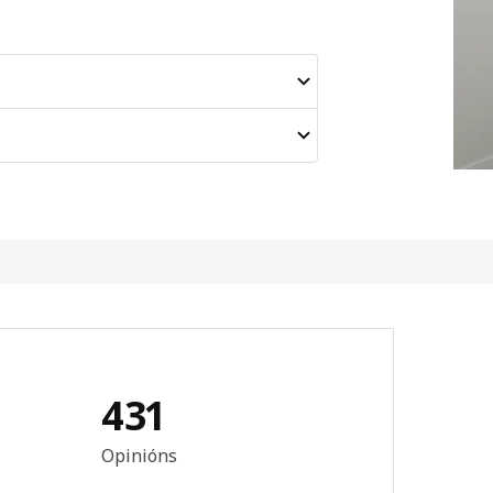
431
n: 4.4 de 5 estrelas. Revisións totais: 431
Opinións