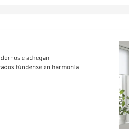
odernos e achegan
grados fúndense en harmonía
.