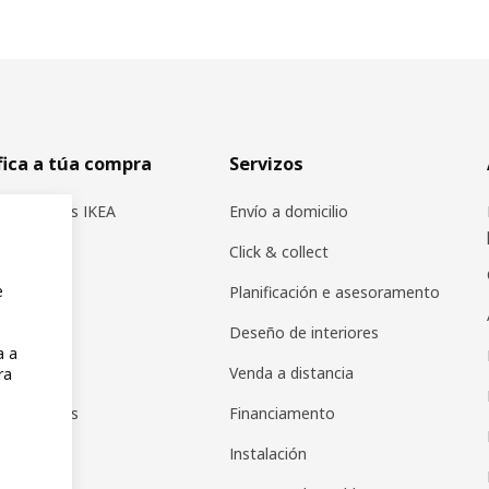
fica a túa compra
Servizos
s produtos IKEA
Envío a domicilio
icadores
Click & collect
e
 IKEA
Planificación e asesoramento
 en IKEA
Deseño de interiores
a a
pps
Venda a distancia
ra
de agasallos
Financiamento
as regalo
Instalación