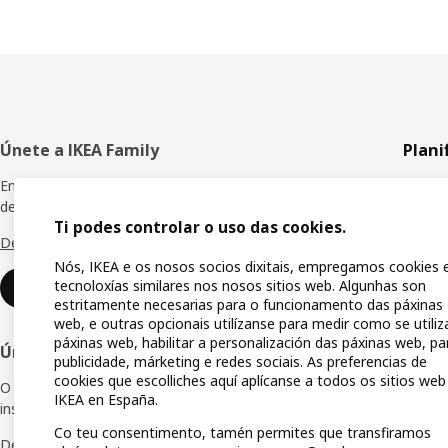
Pé
Únete a IKEA Family
Plani
de
Empeza a gozar de premios e sorpresas,
Tódolo
descontos especiais e moitas vantaxes máis.
páxina
Ti podes controlar o uso das cookies.
Planif
Descubre todos os beneficios.
Nós, IKEA e os nosos socios dixitais, empregamos cookies 
Tendas
tecnoloxías similares nos nosos sitios web. Algunhas son
Unirse ou iniciar sesión
estritamente necesarias para o funcionamento das páxinas
Mercar
web, e outras opcionais utilízanse para medir como se utiliz
IKEA A
páxinas web, habilitar a personalización das páxinas web, pa
Únete á Rede IKEA para Empresas
publicidade, márketing e redes sociais. As preferencias de
Lista 
cookies que escolliches aquí aplícanse a todos os sitios web
O club de empresas que che ofrece ofertas,
IKEA en España.
inspiración e consellos para o teu negocio.
Tarxet
Co teu consentimento, tamén permites que transfiramos
Descobre todas as vantaxes.