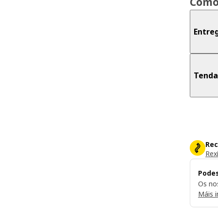
Como
Entre
Tenda
Rec
Rexí
Podes
Os nos
Máis 