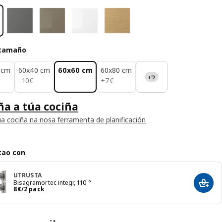
 tamaño
 cm
60x40 cm
60x60 cm
60x80 cm
+9
10€
7€
−
10
€
+
7
€
a a túa cociña
úa cociña na nosa ferramenta de planificación
tao con
UTRUSTA
Bisagramortec integr, 110 °
Engad
8€/2 pack
8
€
/2 pack