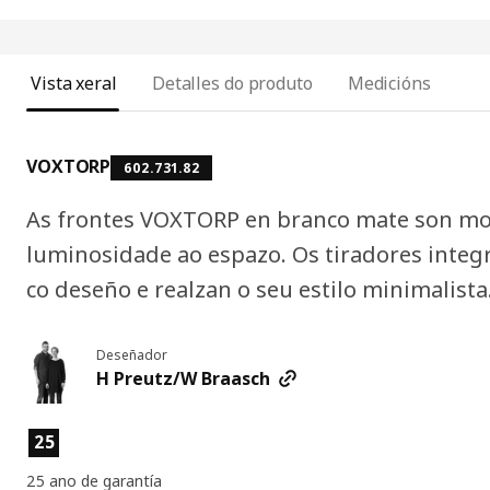
Vista xeral
Detalles do produto
Medicións
VOXTORP
602.731.82
As frontes VOXTORP en branco mate son m
luminosidade ao espazo. Os tiradores inte
co deseño e realzan o seu estilo minimalista
Deseñador
H Preutz/W Braasch
Características do produto
25
25 ano de garantía