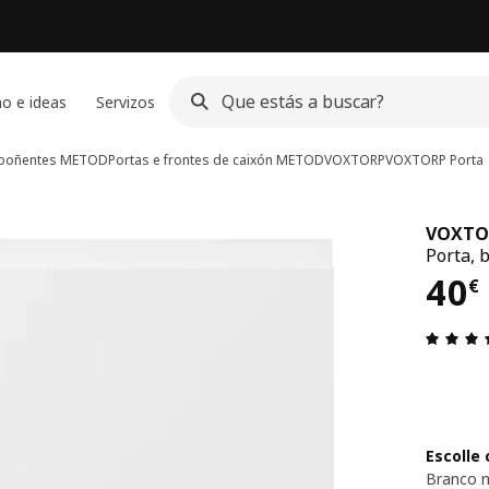
o e ideas
Servizos
poñentes METOD
Portas e frontes de caixón METOD
VOXTORP
VOXTORP
Porta
VOXTO
Porta, 
40€
40
€
Escolle 
Branco 