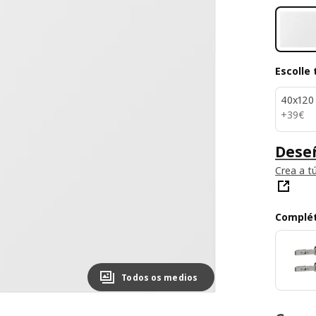
Escolle
40x120
39€
+
39
€
Deseñ
Crea a t
Complé
Todos os medios