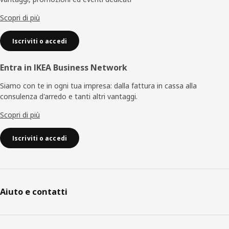
pagina
Scopri di più
Iscriviti o accedi
Entra in IKEA Business Network
Siamo con te in ogni tua impresa: dalla fattura in cassa alla
consulenza d'arredo e tanti altri vantaggi.
Scopri di più
Iscriviti o accedi
Aiuto e contatti