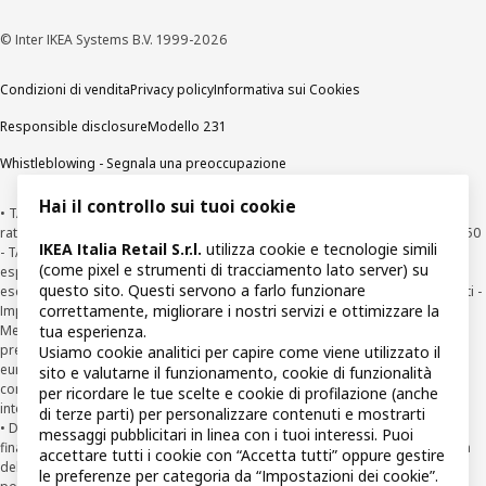
© Inter IKEA Systems B.V. 1999-2026
Condizioni di vendita
Privacy policy
Informativa sui Cookies
Responsible disclosure
Modello 231
Whistleblowing - Segnala una preoccupazione
Hai il controllo sui tuoi cookie
• TASSO ZERO: fino a 24 mesi importo finanziabile da €49 a €15.000. Prima
rata a 30 giorni - Esempio: €500 (importo totale del credito) in 10 rate da € 50
IKEA Italia Retail S.r.l.
utilizza cookie e tecnologie simili
- TAN fisso 0% TAEG 0%. Il TAEG rappresenta il costo totale del credito
(come pixel e strumenti di tracciamento lato server) su
espresso in percentuale annua e in certi casi può essere diverso da zero
questo sito. Questi servono a farlo funzionare
esclusivamente per effetto di arrotondamento decimale. Tutti i costi azzerati -
correttamente, migliorare i nostri servizi e ottimizzare la
Importo totale dovuto €500. Offerta valida dal 08/01/2026 al 31/08/2026.
Messaggio pubblicitario con finalità promozionale. Per le informazioni
tua esperienza.
precontrattuali richiedere sul punto vendita il documento “Informazioni
Usiamo cookie analitici per capire come viene utilizzato il
europee di base sul credito ai consumatori” (SECCI) e copia del testo
sito e valutarne il funzionamento, cookie di funzionalità
contrattuale. Salvo approvazione della finanziaria per cui IKEA opera come
per ricordare le tue scelte e cookie di profilazione (anche
intermediario del credito non in esclusiva.
di terze parti) per personalizzare contenuti e mostrarti
• Diritto di Ripensamento (recesso ex art. 125 ter T.U.B.) dal contratto di
messaggi pubblicitari in linea con i tuoi interessi. Puoi
finanziamento Agos: il Cliente può recedere dal Contratto entro la scadenza
accettare tutti i cookie con “Accetta tutti” oppure gestire
della prima rata inviando una richiesta scritta di recesso ad Agos a mezzo
le preferenze per categoria da “Impostazioni dei cookie”.