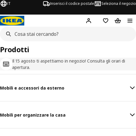
IT
Inserisci il codice postale
Seleziona il negozio
Hej!
Accedi
Lista dei deside
Carrello
Prodotti
Il 15 agosto ti aspettiamo in negozio! Consulta gli orari di
apertura.
Mobili e accessori da esterno
Mobili per organizzare la casa