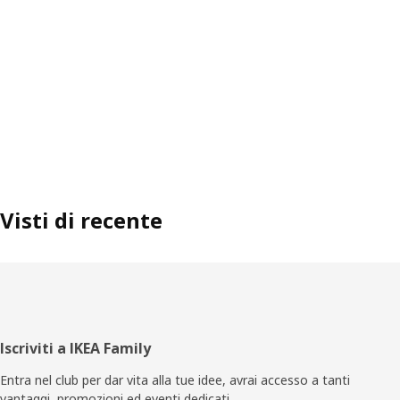
Visti di recente
Piè
Iscriviti a IKEA Family
di
Entra nel club per dar vita alla tue idee, avrai accesso a tanti
vantaggi, promozioni ed eventi dedicati