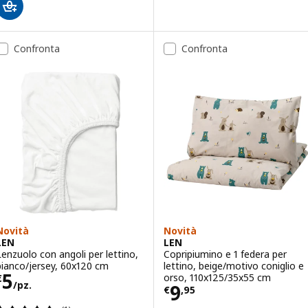
Confronta
Confronta
Novità
Novità
LEN
LEN
Lenzuolo con angoli per lettino,
Copripiumino e 1 federa per
bianco/jersey, 60x120 cm
lettino, beige/motivo coniglio e
Prezzo € 5/pz.
5
orso, 110x125/35x55 cm
€
/pz.
Prezzo € 9,95
9
€
,
95
Recensione: 5 fuori da 5 stelle. Totale recensioni: