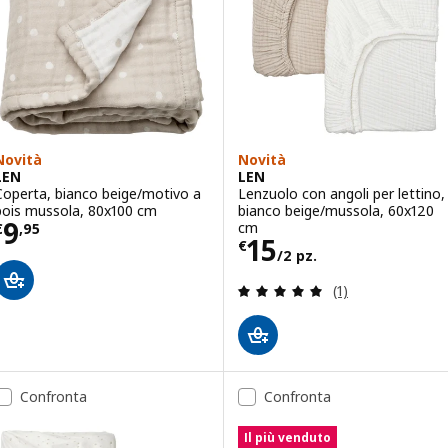
Novità
Novità
LEN
LEN
Coperta, bianco beige/motivo a
Lenzuolo con angoli per lettino,
pois mussola, 80x100 cm
bianco beige/mussola, 60x120
Prezzo € 9,95
9
cm
€
,
95
Prezzo € 15/2 p
15
€
/2 pz.
Recensione: 5 fuo
(1)
Confronta
Confronta
Il più venduto