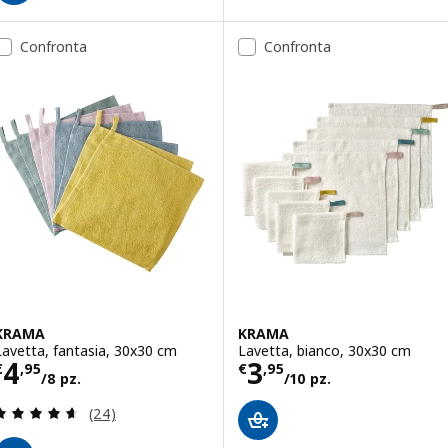
Confronta
Confronta
KRAMA
KRAMA
Lavetta, fantasia, 30x30 cm
Lavetta, bianco, 30x30 cm
Prezzo € 4,95/8 pz.
Prezzo € 3,95/1
4
3
€
,
95
€
,
95
/8 pz.
/10 pz.
Recensione: 4.6 fuori da 5 stelle. Totale recension
(24)