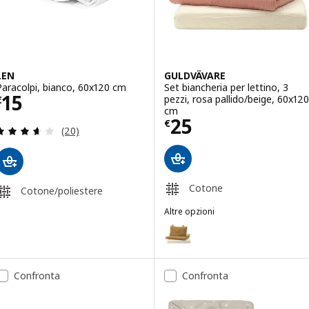
LEN
GULDVÄVARE
Paracolpi, bianco, 60x120 cm
Set biancheria per lettino, 3
Prezzo € 15
15
pezzi, rosa pallido/beige, 60x120
€
cm
Prezzo € 25
25
€
Recensione: 3.6 fuori da 5 stelle. Totale recension
(20)
Cotone
Cotone/poliestere
Altre opzioni
GULDVÄVARE
Opzione: GULDVÄVARE, Set bianche
Confronta
Confronta