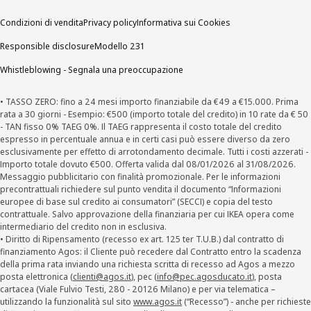
Condizioni di vendita
Privacy policy
Informativa sui Cookies
Responsible disclosure
Modello 231
Whistleblowing - Segnala una preoccupazione
• TASSO ZERO: fino a 24 mesi importo finanziabile da €49 a €15.000. Prima
rata a 30 giorni - Esempio: €500 (importo totale del credito) in 10 rate da € 50
- TAN fisso 0% TAEG 0%. Il TAEG rappresenta il costo totale del credito
espresso in percentuale annua e in certi casi può essere diverso da zero
esclusivamente per effetto di arrotondamento decimale. Tutti i costi azzerati -
Importo totale dovuto €500. Offerta valida dal 08/01/2026 al 31/08/2026.
Messaggio pubblicitario con finalità promozionale. Per le informazioni
precontrattuali richiedere sul punto vendita il documento “Informazioni
europee di base sul credito ai consumatori” (SECCI) e copia del testo
contrattuale. Salvo approvazione della finanziaria per cui IKEA opera come
intermediario del credito non in esclusiva.
• Diritto di Ripensamento (recesso ex art. 125 ter T.U.B.) dal contratto di
finanziamento Agos: il Cliente può recedere dal Contratto entro la scadenza
della prima rata inviando una richiesta scritta di recesso ad Agos a mezzo
posta elettronica (
clienti@agos.it
), pec (
info@pec.agosducato.it
), posta
cartacea (Viale Fulvio Testi, 280 - 20126 Milano) e per via telematica –
utilizzando la funzionalità sul sito
www.agos.it
(“Recesso”) - anche per richieste