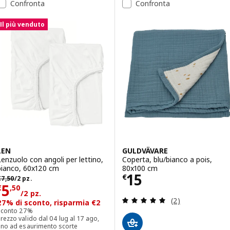
Confronta
Confronta
Il più venduto
LEN
GULDVÄVARE
Lenzuolo con angoli per lettino,
Coperta, blu/bianco a pois,
bianco, 60x120 cm
80x100 cm
Prezzo € 15
15
 7,50/2 pz.
€
€
7
,
50
/2 pz.
Prezzo € 5,50/2 pz.
5
€
,
50
/2 pz.
Recensione: 5 fuo
(2)
27% di sconto, risparmia €2
Sconto 27%
rezzo valido dal 04 lug al 17 ago,
fino ad esaurimento scorte