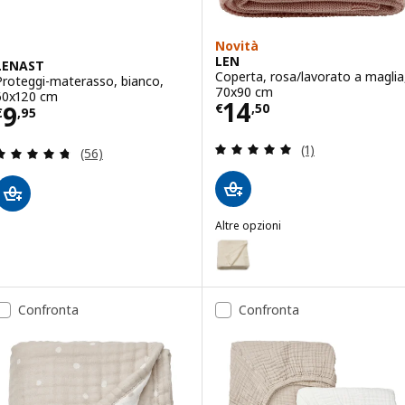
Novità
LEN
LENAST
Coperta, rosa/lavorato a maglia
Proteggi-materasso, bianco,
70x90 cm
60x120 cm
Prezzo € 14,50
14
Prezzo € 9,95
9
€
,
50
€
,
95
Recensione: 5 fuo
(1)
Recensione: 4.7 fuori da 5 stelle. Totale recension
(56)
Altre opzioni
LEN
Opzione: LEN, Coperta, bianco/
Opzione: LEN, Coperta, giallo/l
Confronta
Confronta