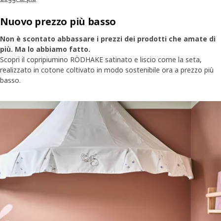
del tuo bambino e vogliamo assicurarci che, quando lo lasci nel suo
lettino, possa dormire bene anche tu.
Nuovo prezzo più basso
Non è scontato abbassare i prezzi dei prodotti che amate di
più. Ma lo abbiamo fatto.
Scopri il copripiumino RÖDHAKE satinato e liscio come la seta,
realizzato in cotone coltivato in modo sostenibile ora a prezzo più
basso.