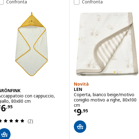
Confronta
Confronta
Novità
LEN
GRÖNFINK
Coperta, bianco beige/motivo
Accappatoio con cappuccio,
coniglio motivo a righe, 80x100
giallo, 80x80 cm
Prezzo € 6,95
cm
6
€
,
95
Prezzo € 9,95
9
€
,
95
Recensione: 4.9 fuori da 5 stelle. Totale recension
(7)