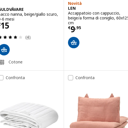
Novità
LEN
GULDVÄVARE
Accappatoio con cappuccio,
Sacco nanna, beige/giallo scuro,
beige/a forma di coniglio, 60x12
0-6 mesi
Prezzo € 15
cm
15
€
Prezzo € 9,95
9
€
,
95
Recensione: 4 fuori da 5 stelle. Totale recensioni:
(4)
Cotone
Confronta
Confronta