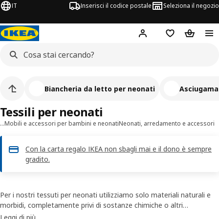
IT
Inserisci il codice postale
Seleziona il negozio
Hej!
Accedi
Lista dei deside
Carrello
Biancheria da letto per neonati
Asciugaman
Tessili per neonati
…
Mobili e accessori per bambini e neonati
Neonati, arredamento e accessori
Con la carta regalo IKEA non sbagli mai e il dono è sempre
gradito.
Per i nostri tessuti per neonati utilizziamo solo materiali naturali e
morbidi, completamente privi di sostanze chimiche o altri
componenti pericolosi. Questo perché abbiamo a cuore la sicurezza
Leggi di più