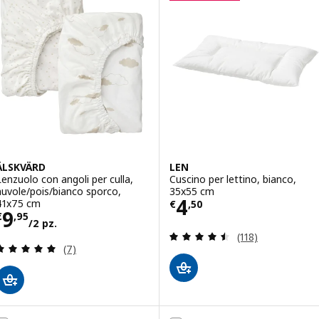
ÄLSKVÄRD
LEN
Lenzuolo con angoli per culla,
Cuscino per lettino, bianco,
nuvole/pois/bianco sporco,
35x55 cm
Prezzo € 4,50
4
41x75 cm
€
,
50
Prezzo € 9,95/2 pz.
9
€
,
95
/2 pz.
Recensione: 4.5 f
(118)
Recensione: 5 fuori da 5 stelle. Totale recensioni:
(7)