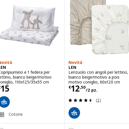
Novità
Novità
LEN
LEN
Copripiumino e 1 federa per
Lenzuolo con angoli per lettino,
lettino, bianco beige/motivo
bianco beige/motivo a pois
coniglio, 110x125/35x55 cm
motivo coniglio, 60x120 cm
Prezzo € 15
Prezzo € 12,50/
15
12
€
€
,
50
/2 pz.
Recensione: 4.5 f
(2)
Cotone