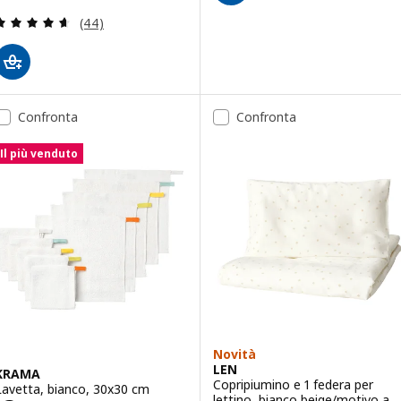
Recensione: 4.6 fuori da 5 stelle. Totale recension
(44)
Confronta
Confronta
Il più venduto
Novità
LEN
KRAMA
Copripiumino e 1 federa per
Lavetta, bianco, 30x30 cm
lettino, bianco beige/motivo a