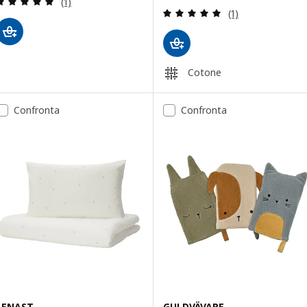
(1)
Recensione: 5 fuo
(1)
Cotone
Confronta
Confronta
LENAST
GULDVÄVARE