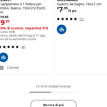
Copripiumino e 1 federa per
Guanto da bagno, 14x22 cm
Prezzo € 7,95/3
7
lettino, bianco, 110x125/35x55
€
,
95
/3 pz.
cm
 19,95
€
19
,
95
Recensione: 5 fuo
(2)
Prezzo € 9,95
9
€
,
95
50% di sconto, risparmia €10
Sconto 50%
rezzo valido dal 04 lug al 17 ago,
fino ad esaurimento scorte
Recensione: 4.8 fuori da 5 stelle. Totale recension
(8)
Cotone
24 di 54 risultati mostrati.
Mostra di più