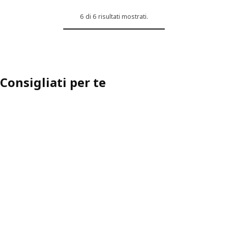
6 di 6 risultati mostrati.
Opzione: MITTZON, Tavolo per ri
Opzione: MITTZON, Tavolo per r
Opzione: MITTZON, Tavolo per r
Consigliati per te