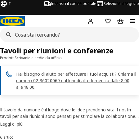
IT
Inserisci il codice postale
Seleziona il negozio
Hej!
Accedi
Lista dei deside
Carrello
Tavoli per riunioni e conferenze
Prodotti
Scrivanie e sedie da ufficio
Hai bisogno di aiuto per effettuare i tuoi acquisti? Chiama il
numero 02 36020069 dal lunedì alla domenica dalle 8:00
alle 18:00.
Il tavolo da riunione è il luogo dove le idee prendono vita. I nostri
tavoli per sala riunioni sono pensati per stimolare la collaborazione e
la produttività. Scegli tra le nostre soluzioni per spazi meeting, ideali
Leggi di più
per ogni esigenza: dagli incontri informali alle grandi conferenze. Che
tu preferisca un tavolo riunione di design o un classico tavolo
6 articoli