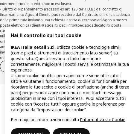
intermediario del credito non in esclusiva.
• Diritto di Ripensamento (recesso ex art. 125 ter T.U.B.) dal contratto di
finanziamento Agos: il Cliente può recedere dal Contratto entro la scadenza
della prima rata inviando una richiesta scritta di recesso ad Agos a mezzo
posta elettronica (
clienti@agos.it
), pec (
info@pec.agosducato.it
), posta
cartacea (Viale Fulvio Testi, 280 - 20126 Milano) e per via telematica –
Hai il controllo sui tuoi cookie
utilizzando la funzionalità sul sito
www.agos.it
(“Recesso”) - anche per richieste
di finanziamento effettuate con canali a distanza. In caso di pre-
ammortamento, la comunicazione di recesso da parte del Cliente deve essere
IKEA Italia Retail S.r.l.
utilizza cookie e tecnologie simili
inviata, con le modalità di cui sopra entro 30 giorni dalla data di accettazione
(come pixel e strumenti di tracciamento lato server) su
della richiesta di finanziamento.
questo sito. Questi servono a farlo funzionare
correttamente, migliorare i nostri servizi e ottimizzare la tua
Diritto di recesso
Diritto di recesso per i servizi
esperienza.
Usiamo cookie analitici per capire come viene utilizzato il
sito e valutarne il funzionamento, cookie di funzionalità per
ricordare le tue scelte e cookie di profilazione (anche di terze
parti) per personalizzare contenuti e mostrarti messaggi
pubblicitari in linea con i tuoi interessi. Puoi accettare tutti i
cookie con “Accetta tutti” oppure gestire le preferenze per
categoria da “Impostazioni dei cookie”.
Per maggiori informazioni consulta
l’informativa sui Cookie