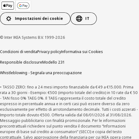
Impostazioni dei cookie
IT
© Inter IKEA Systems B.V. 1999-2026
Condizioni di vendita
Privacy policy
Informativa sui Cookies
Responsible disclosure
Modello 231
Whistleblowing - Segnala una preoccupazione
• TASSO ZERO: fino a 24 mesi importo finanziabile da €49 a €15.000. Prima
rata a 30 giorni - Esempio: €500 (importo totale del credito) in 10 rate da € 50
- TAN fisso 0% TAEG 0%. Il TAEG rappresenta il costo totale del credito
espresso in percentuale annua e in certi casi può essere diverso da zero
esclusivamente per effetto di arrotondamento decimale. Tutti i costi azzerati -
Importo totale dovuto €500. Offerta valida dal 08/01/2026 al 31/08/2026.
Messaggio pubblicitario con finalità promozionale. Per le informazioni
precontrattuali richiedere sul punto vendita il documento “Informazioni
europee di base sul credito ai consumatori” (SECCI) e copia del testo
contrattuale. Salvo approvazione della finanziaria per cui IKEA opera come