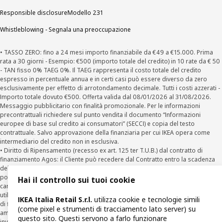
Responsible disclosure
Modello 231
Whistleblowing - Segnala una preoccupazione
• TASSO ZERO: fino a 24 mesi importo finanziabile da €49 a €15.000. Prima
rata a 30 giorni - Esempio: €500 (importo totale del credito) in 10 rate da € 50
- TAN fisso 0% TAEG 0%. Il TAEG rappresenta il costo totale del credito
espresso in percentuale annua e in certi casi può essere diverso da zero
esclusivamente per effetto di arrotondamento decimale. Tutti i costi azzerati -
Importo totale dovuto €500. Offerta valida dal 08/01/2026 al 31/08/2026.
Messaggio pubblicitario con finalità promozionale. Per le informazioni
precontrattuali richiedere sul punto vendita il documento “Informazioni
europee di base sul credito ai consumatori” (SECCI) e copia del testo
contrattuale. Salvo approvazione della finanziaria per cui IKEA opera come
intermediario del credito non in esclusiva.
• Diritto di Ripensamento (recesso ex art. 125 ter T.U.B.) dal contratto di
finanziamento Agos: il Cliente può recedere dal Contratto entro la scadenza
della prima rata inviando una richiesta scritta di recesso ad Agos a mezzo
posta elettronica (
clienti@agos.it
), pec (
info@pec.agosducato.it
), posta
Hai il controllo sui tuoi cookie
cartacea (Viale Fulvio Testi, 280 - 20126 Milano) e per via telematica –
utilizzando la funzionalità sul sito
www.agos.it
(“Recesso”) - anche per richieste
IKEA Italia Retail S.r.l.
utilizza cookie e tecnologie simili
di finanziamento effettuate con canali a distanza. In caso di pre-
(come pixel e strumenti di tracciamento lato server) su
ammortamento, la comunicazione di recesso da parte del Cliente deve essere
questo sito. Questi servono a farlo funzionare
inviata, con le modalità di cui sopra entro 30 giorni dalla data di accettazione