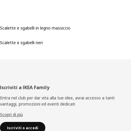
Scalette e sgabelli in legno massiccio
Scalette e sgabelli neri
Piè
Iscriviti a IKEA Family
di
Entra nel club per dar vita alla tue idee, avrai accesso a tanti
vantaggi, promozioni ed eventi dedicati
pagina
Scopri di più
Iscriviti o accedi