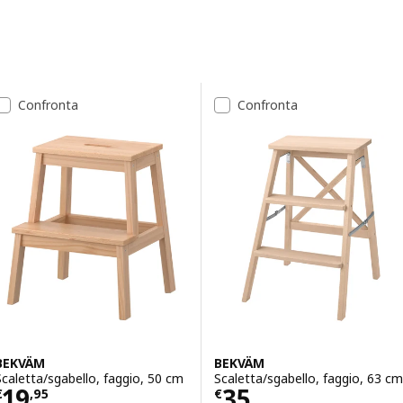
Ordina e filtra
Passa ai risultati
Elenco dei risultati
Confronta
Confronta
BEKVÄM
BEKVÄM
Scaletta/sgabello, faggio, 50 cm
Scaletta/sgabello, faggio, 63 cm
Prezzo € 19,95
Prezzo € 35
19
35
€
,
95
€