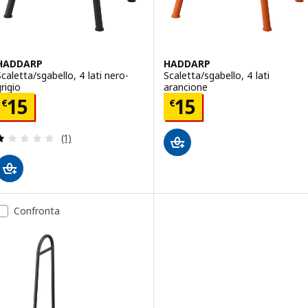
HADDARP
HADDARP
Scaletta/sgabello, 4 lati nero-
Scaletta/sgabello, 4 lati
rigio
arancione
Prezzo € 15
Prezzo € 15
15
15
€
€
Recensione: 1 fuori da 5 stelle. Totale recensioni:
(1)
Confronta