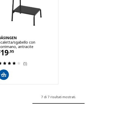
BÄSINGEN
Scaletta/sgabello con
corrimano, antracite
Prezzo € 19,95
19
€
,
95
Recensione: 4 fuori da 5 stelle. Totale recensioni:
(1)
7 di 7 risultati mostrati.