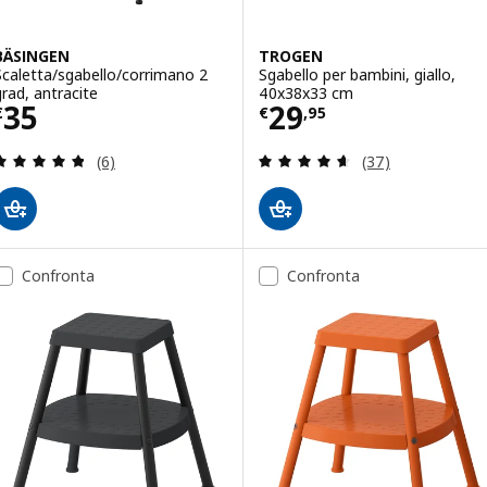
BÄSINGEN
TROGEN
Scaletta/sgabello/corrimano 2
Sgabello per bambini, giallo,
grad, antracite
40x38x33 cm
Prezzo € 35
Prezzo € 29,95
35
29
€
€
,
95
Recensione: 4.8 fuori da 5 stelle. Totale recension
Recensione: 4.6 f
(6)
(37)
Confronta
Confronta