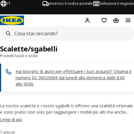
IT
Inserisci il codice postale
Seleziona il negozio
Hej!
Accedi
Lista dei deside
Carrello
Scalette/sgabelli
Prodotti
Tavoli e sedie
Hai bisogno di aiuto per effettuare i tuoi acquisti? Chiama il
numero 02 36020069 dal lunedì alla domenica dalle 8:00
alle 18:00.
Le nostre scalette e i nostri sgabelli ti offrono una stabilità ottimale
e sono pratici non solo per raggiungere i mobili più alti ma anche
come posti a sedere extra. Con una scaletta il tuo bambino può
Leggi di più
raggiungere il
piano di lavoro
e darti una mano in cucina.
7 articoli