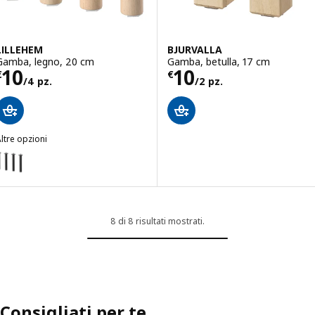
LILLEHEM
BJURVALLA
Gamba, legno, 20 cm
Gamba, betulla, 17 cm
Prezzo € 10/4 pz.
Prezzo € 10/2 p
10
10
€
€
/4 pz.
/2 pz.
ltre opzioni
ILLEHEM
Opzione: LILLEHEM, Gamba, metallo, 20 cm
8 di 8 risultati mostrati.
Consigliati per te