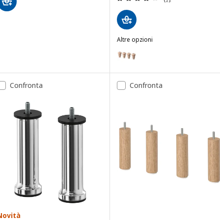
Altre opzioni
VISKAFORS
Opzione: VISKAFORS, Gambe per 
Confronta
Confronta
Novità