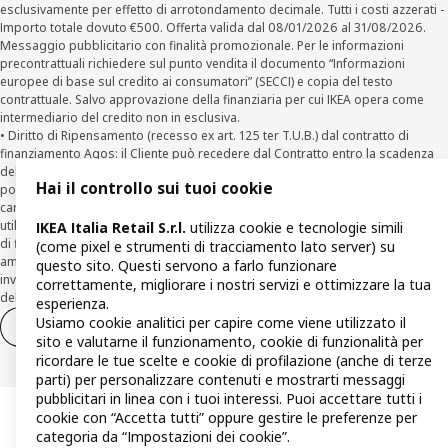
esclusivamente per effetto di arrotondamento decimale. Tutti i costi azzerati -
Importo totale dovuto €500. Offerta valida dal 08/01/2026 al 31/08/2026.
Messaggio pubblicitario con finalità promozionale. Per le informazioni
precontrattuali richiedere sul punto vendita il documento “Informazioni
europee di base sul credito ai consumatori” (SECCI) e copia del testo
contrattuale. Salvo approvazione della finanziaria per cui IKEA opera come
intermediario del credito non in esclusiva.
• Diritto di Ripensamento (recesso ex art. 125 ter T.U.B.) dal contratto di
finanziamento Agos: il Cliente può recedere dal Contratto entro la scadenza
della prima rata inviando una richiesta scritta di recesso ad Agos a mezzo
Hai il controllo sui tuoi cookie
posta elettronica (
clienti@agos.it
), pec (
info@pec.agosducato.it
), posta
cartacea (Viale Fulvio Testi, 280 - 20126 Milano) e per via telematica –
utilizzando la funzionalità sul sito
www.agos.it
(“Recesso”) - anche per richieste
IKEA Italia Retail S.r.l.
utilizza cookie e tecnologie simili
di finanziamento effettuate con canali a distanza. In caso di pre-
(come pixel e strumenti di tracciamento lato server) su
ammortamento, la comunicazione di recesso da parte del Cliente deve essere
questo sito. Questi servono a farlo funzionare
inviata, con le modalità di cui sopra entro 30 giorni dalla data di accettazione
correttamente, migliorare i nostri servizi e ottimizzare la tua
della richiesta di finanziamento.
esperienza.
Usiamo cookie analitici per capire come viene utilizzato il
Diritto di recesso
Diritto di recesso per i servizi
sito e valutarne il funzionamento, cookie di funzionalità per
ricordare le tue scelte e cookie di profilazione (anche di terze
parti) per personalizzare contenuti e mostrarti messaggi
pubblicitari in linea con i tuoi interessi. Puoi accettare tutti i
cookie con “Accetta tutti” oppure gestire le preferenze per
categoria da “Impostazioni dei cookie”.