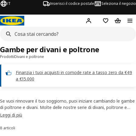
IT
Inserisci il codice postale
Seleziona il negozio
Hej!
Accedi
Lista dei deside
Carrello
Gambe per divani e poltrone
Prodotti
Divani e poltrone
Finanzia i tuoi acquisti in comode rate a tasso zero da €49
a €15.000
Se vuoi rinnovare il tuo soggiorno, puoi iniziare cambiando le gambe
di poltrone e divani. Molte delle nostre serie di divani, poltrone e
poggiapiedi ti offrono diverse gambe per divani e poltrone tra cui
Leggi di più
scegliere. Quando hai voglia di novità, non devi fare altro che
sostituirle per rinfrescare il salotto. Perché sono i dettagli a fare la
8 articoli
Ordina e filtra
differenza.