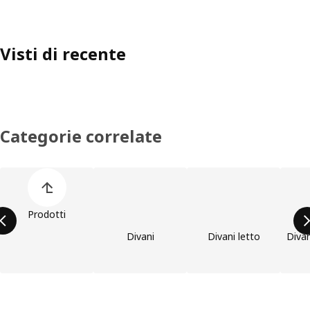
Visti di recente
Categorie correlate
Salta l'elenco di categorie dei prodotti
Prodotti
Divani
Divani letto
Divan