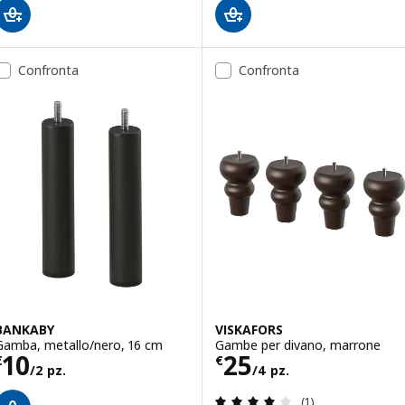
Confronta
Confronta
BANKABY
VISKAFORS
Gamba, metallo/nero, 16 cm
Gambe per divano, marrone
Prezzo € 10/2 pz.
Prezzo € 25/4 p
10
25
€
€
/2 pz.
/4 pz.
Recensione: 4 fuo
(1)