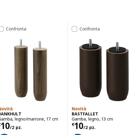
Passa ai risultati
Elenco dei risultati
Confronta
Confronta
Novità
Novità
BANKHULT
BASTFALLET
Gamba, legno/marrone, 17 cm
Gamba, legno, 13 cm
Prezzo € 10/2 pz.
Prezzo € 10/2 p
10
10
€
€
/2 pz.
/2 pz.