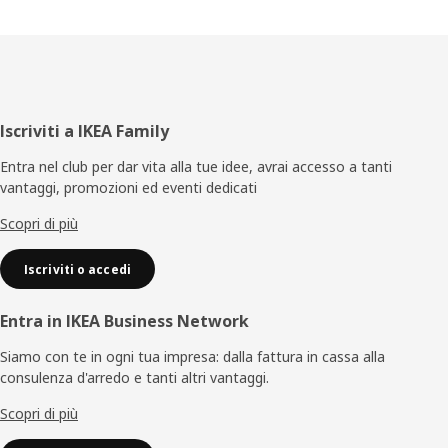
Piè
Iscriviti a IKEA Family
di
Entra nel club per dar vita alla tue idee, avrai accesso a tanti
vantaggi, promozioni ed eventi dedicati
pagina
Scopri di più
Iscriviti o accedi
Entra in IKEA Business Network
Siamo con te in ogni tua impresa: dalla fattura in cassa alla
consulenza d'arredo e tanti altri vantaggi.
Scopri di più