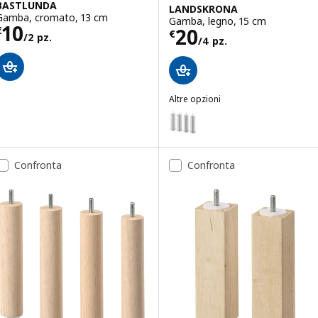
BASTLUNDA
LANDSKRONA
Gamba, cromato, 13 cm
Gamba, legno, 15 cm
Prezzo € 10/2 pz.
10
Prezzo € 20/4 p
20
€
€
/2 pz.
/4 pz.
Altre opzioni
LANDSKRONA
Opzione: LANDSKRONA, Gamba, 
Confronta
Confronta