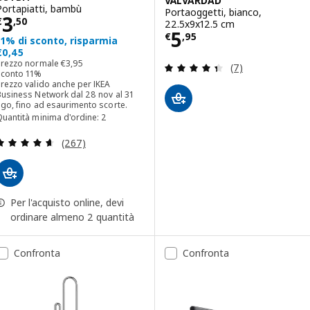
VÄLVÅRDAD
Portapiatti, bambù
Portaoggetti, bianco,
Prezzo € 3,50
3
€
,
50
22.5x9x12.5 cm
Prezzo € 5,95
5
€
,
95
11% di sconto, risparmia
€0,45
Prezzo normale € 3,95
Prezzo normale
€
3
,
95
Recensione: 4.4 f
(7)
Sconto 11%
rezzo valido anche per IKEA
Business Network dal 28 nov al 31
go, fino ad esaurimento scorte.
uantità minima d'ordine: 2
Recensione: 4.6 fuori da 5 stelle. Totale recension
(267)
Per l'acquisto online, devi
ordinare almeno 2 quantità
Confronta
Confronta