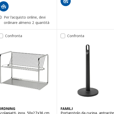
Per l'acquisto online, devi
ordinare almeno 2 quantità
Confronta
Confronta
ORDNING
FAMILJ
Scolapiatti, inox, 50x27x36 cm
Portarotolo da cucina, antracite