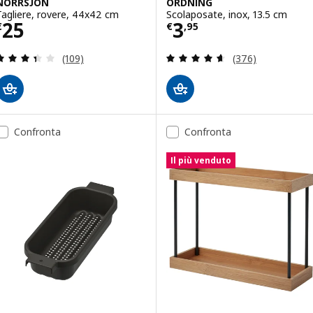
NORRSJÖN
ORDNING
Tagliere, rovere, 44x42 cm
Scolaposate, inox, 13.5 cm
Prezzo € 25
Prezzo € 3,95
25
3
€
€
,
95
Recensione: 3.4 fuori da 5 stelle. Totale recension
Recensione: 4.6 f
(109)
(376)
Confronta
Confronta
Il più venduto