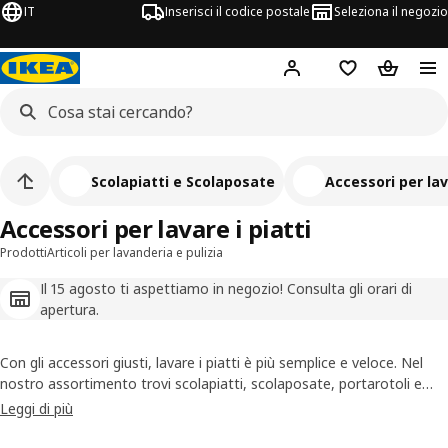
IT
Inserisci il codice postale
Seleziona il negozio
Hej!
Accedi
Lista dei deside
Carrello
Scolapiatti e Scolaposate
Accessori per lav
Accessori per lavare i piatti
Prodotti
Articoli per lavanderia e pulizia
Il 15 agosto ti aspettiamo in negozio! Consulta gli orari di
apertura.
Con gli accessori giusti, lavare i piatti è più semplice e veloce. Nel
nostro assortimento trovi scolapiatti, scolaposate, portarotoli e
portastrofinacci che ti semplificano la vita in cucina, permettendoti
Leggi di più
di risparmiare tempo.