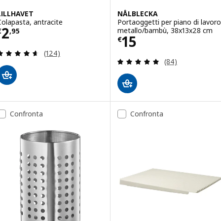
LILLHAVET
NÅLBLECKA
Colapasta, antracite
Portaoggetti per piano di lavoro
Prezzo € 2,95
2
metallo/bambù, 38x13x28 cm
€
,
95
Prezzo € 15
15
€
Recensione: 4.6 fuori da 5 stelle. Totale recension
(124)
Recensione: 4.9 f
(84)
Confronta
Confronta