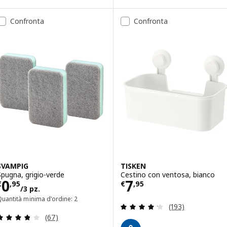
Confronta
Confronta
SVAMPIG
TISKEN
Spugna, grigio-verde
Cestino con ventosa, bianco
Prezzo € 0,95/3 pz.
Prezzo € 7,95
0
7
€
,
95
€
,
95
/3 pz.
uantità minima d'ordine: 2
Recensione: 4.2 f
(193)
Recensione: 3.8 fuori da 5 stelle. Totale recension
(67)