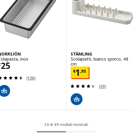
NORRSJÖN
STÄMLING
Colapasta, inox
Scolapiatti, bianco sporco, 48
Prezzo € 25
25
cm
€
Prezzo € 1,95
1
€
,
95
Recensione: 4.5 fuori da 5 stelle. Totale recension
(138)
Recensione: 4.4 f
(39)
24 di 49 risultati mostrati.