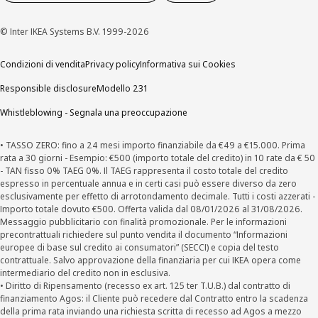
© Inter IKEA Systems B.V. 1999-2026
Condizioni di vendita
Privacy policy
Informativa sui Cookies
Responsible disclosure
Modello 231
Whistleblowing - Segnala una preoccupazione
• TASSO ZERO: fino a 24 mesi importo finanziabile da €49 a €15.000. Prima
rata a 30 giorni - Esempio: €500 (importo totale del credito) in 10 rate da € 50
- TAN fisso 0% TAEG 0%. Il TAEG rappresenta il costo totale del credito
espresso in percentuale annua e in certi casi può essere diverso da zero
esclusivamente per effetto di arrotondamento decimale. Tutti i costi azzerati -
Importo totale dovuto €500. Offerta valida dal 08/01/2026 al 31/08/2026.
Messaggio pubblicitario con finalità promozionale. Per le informazioni
precontrattuali richiedere sul punto vendita il documento “Informazioni
europee di base sul credito ai consumatori” (SECCI) e copia del testo
contrattuale. Salvo approvazione della finanziaria per cui IKEA opera come
intermediario del credito non in esclusiva.
• Diritto di Ripensamento (recesso ex art. 125 ter T.U.B.) dal contratto di
finanziamento Agos: il Cliente può recedere dal Contratto entro la scadenza
della prima rata inviando una richiesta scritta di recesso ad Agos a mezzo