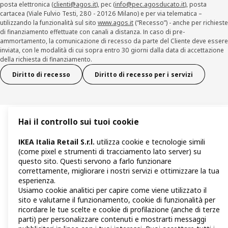
posta elettronica (
clienti@agos.it
), pec (
info@pec.agosducato.it
), posta
cartacea (Viale Fulvio Testi, 280 - 20126 Milano) e per via telematica –
utilizzando la funzionalità sul sito
www.agos.it
(“Recesso”) - anche per richieste
di finanziamento effettuate con canali a distanza. In caso di pre-
ammortamento, la comunicazione di recesso da parte del Cliente deve essere
inviata, con le modalità di cui sopra entro 30 giorni dalla data di accettazione
della richiesta di finanziamento.
Diritto di recesso
Diritto di recesso per i servizi
Hai il controllo sui tuoi cookie
IKEA Italia Retail S.r.l.
utilizza cookie e tecnologie simili
(come pixel e strumenti di tracciamento lato server) su
questo sito. Questi servono a farlo funzionare
correttamente, migliorare i nostri servizi e ottimizzare la tua
esperienza.
Usiamo cookie analitici per capire come viene utilizzato il
sito e valutarne il funzionamento, cookie di funzionalità per
ricordare le tue scelte e cookie di profilazione (anche di terze
parti) per personalizzare contenuti e mostrarti messaggi