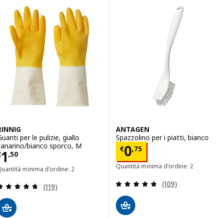
RINNIG
ANTAGEN
uanti per le pulizie, giallo
Spazzolino per i piatti, bianco
canarino/bianco sporco, M
Prezzo € 0,75
0
€
,
75
Prezzo € 1,50
1
€
,
50
Quantità minima d'ordine: 2
uantità minima d'ordine: 2
Recensione: 4.8 f
(109)
Recensione: 4.7 fuori da 5 stelle. Totale recension
(119)