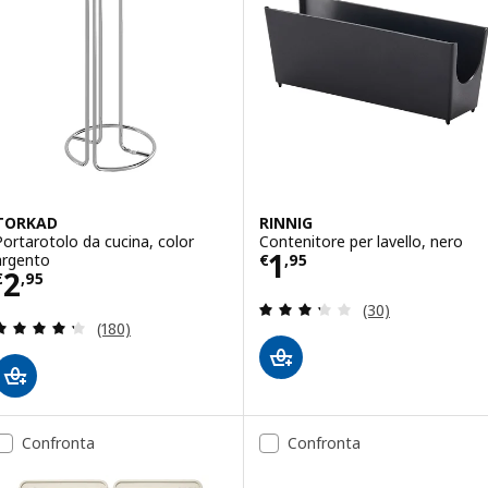
TORKAD
RINNIG
Portarotolo da cucina, color
Contenitore per lavello, nero
Prezzo € 1,95
1
argento
€
,
95
Prezzo € 2,95
2
€
,
95
Recensione: 3.3 f
(30)
Recensione: 4.3 fuori da 5 stelle. Totale recension
(180)
Confronta
Confronta