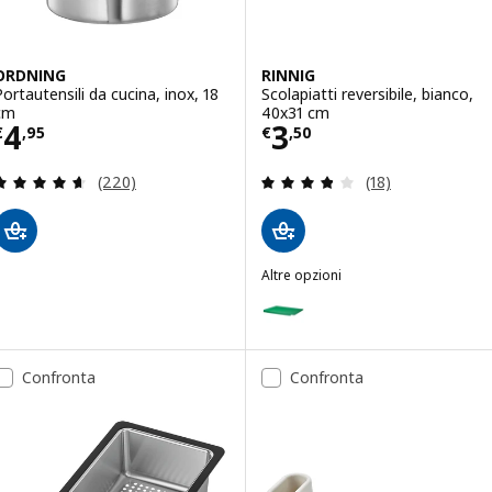
ORDNING
RINNIG
Portautensili da cucina, inox, 18
Scolapiatti reversibile, bianco,
cm
40x31 cm
Prezzo € 4,95
Prezzo € 3,50
4
3
€
,
95
€
,
50
Recensione: 4.6 fuori da 5 stelle. Totale recension
Recensione: 3.8 f
(220)
(18)
Altre opzioni
RINNIG
Opzione: RINNIG, Scolapiatti rev
Confronta
Confronta