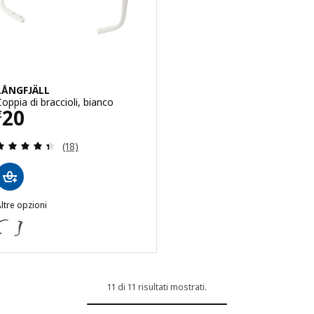
LÅNGFJÄLL
Coppia di braccioli, bianco
Prezzo € 20
20
€
Recensione: 4.4 fuori da 5 stelle. Totale recension
(18)
ltre opzioni
ÅNGFJÄLL
pzione: LÅNGFJÄLL, Coppia di braccioli, nero
11 di 11 risultati mostrati.