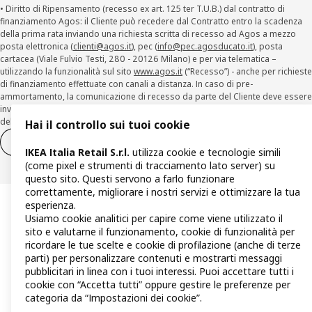
• Diritto di Ripensamento (recesso ex art. 125 ter T.U.B.) dal contratto di
finanziamento Agos: il Cliente può recedere dal Contratto entro la scadenza
della prima rata inviando una richiesta scritta di recesso ad Agos a mezzo
posta elettronica (
clienti@agos.it
), pec (
info@pec.agosducato.it
), posta
cartacea (Viale Fulvio Testi, 280 - 20126 Milano) e per via telematica –
utilizzando la funzionalità sul sito
www.agos.it
(“Recesso”) - anche per richieste
di finanziamento effettuate con canali a distanza. In caso di pre-
ammortamento, la comunicazione di recesso da parte del Cliente deve essere
inviata, con le modalità di cui sopra entro 30 giorni dalla data di accettazione
della richiesta di finanziamento.
Hai il controllo sui tuoi cookie
Diritto di recesso
Diritto di recesso per i servizi
IKEA Italia Retail S.r.l.
utilizza cookie e tecnologie simili
(come pixel e strumenti di tracciamento lato server) su
questo sito. Questi servono a farlo funzionare
correttamente, migliorare i nostri servizi e ottimizzare la tua
esperienza.
Usiamo cookie analitici per capire come viene utilizzato il
sito e valutarne il funzionamento, cookie di funzionalità per
ricordare le tue scelte e cookie di profilazione (anche di terze
parti) per personalizzare contenuti e mostrarti messaggi
pubblicitari in linea con i tuoi interessi. Puoi accettare tutti i
cookie con “Accetta tutti” oppure gestire le preferenze per
categoria da “Impostazioni dei cookie”.