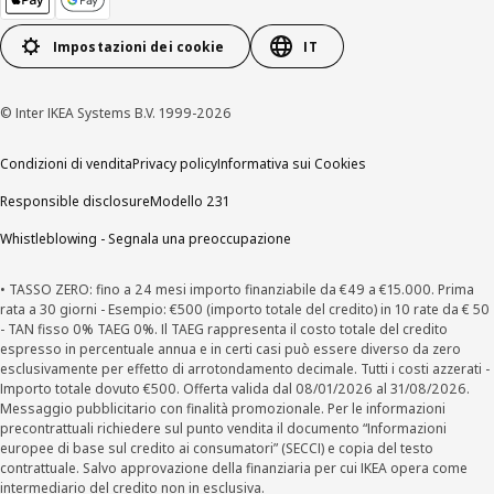
Impostazioni dei cookie
IT
© Inter IKEA Systems B.V. 1999-2026
Condizioni di vendita
Privacy policy
Informativa sui Cookies
Responsible disclosure
Modello 231
Whistleblowing - Segnala una preoccupazione
• TASSO ZERO: fino a 24 mesi importo finanziabile da €49 a €15.000. Prima
rata a 30 giorni - Esempio: €500 (importo totale del credito) in 10 rate da € 50
- TAN fisso 0% TAEG 0%. Il TAEG rappresenta il costo totale del credito
espresso in percentuale annua e in certi casi può essere diverso da zero
esclusivamente per effetto di arrotondamento decimale. Tutti i costi azzerati -
Importo totale dovuto €500. Offerta valida dal 08/01/2026 al 31/08/2026.
Messaggio pubblicitario con finalità promozionale. Per le informazioni
precontrattuali richiedere sul punto vendita il documento “Informazioni
europee di base sul credito ai consumatori” (SECCI) e copia del testo
contrattuale. Salvo approvazione della finanziaria per cui IKEA opera come
intermediario del credito non in esclusiva.