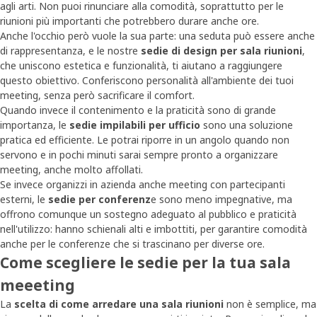
agli arti. Non puoi rinunciare alla comodità, soprattutto per le
riunioni più importanti che potrebbero durare anche ore.
Anche l'occhio però vuole la sua parte: una seduta può essere anche
di rappresentanza, e le nostre
sedie di design per sala riunioni
,
che uniscono estetica e funzionalità, ti aiutano a raggiungere
questo obiettivo. Conferiscono personalità all'ambiente dei tuoi
meeting, senza però sacrificare il comfort.
Quando invece il contenimento e la praticità sono di grande
importanza, le
sedie impilabili per ufficio
sono una soluzione
pratica ed efficiente. Le potrai riporre in un angolo quando non
servono e in pochi minuti sarai sempre pronto a organizzare
meeting, anche molto affollati.
Se invece organizzi in azienda anche meeting con partecipanti
esterni, le
sedie per conferenz
e sono meno impegnative, ma
offrono comunque un sostegno adeguato al pubblico e praticità
nell'utilizzo: hanno schienali alti e imbottiti, per garantire comodità
anche per le conferenze che si trascinano per diverse ore.
Come scegliere le sedie per la tua sala
meeeting
La
scelta di come arredare una sala riunioni
non è semplice, ma