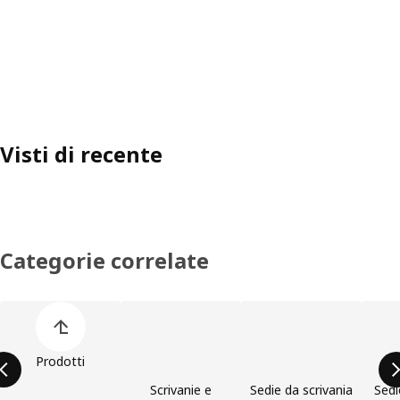
Visti di recente
Categorie correlate
Salta l'elenco di categorie dei prodotti
Prodotti
Scrivanie e
Sedie da scrivania
Sedi