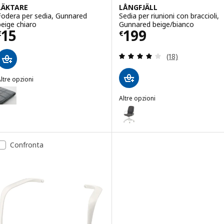
LÄKTARE
LÅNGFJÄLL
Fodera per sedia, Gunnared
Sedia per riunioni con braccioli,
beige chiaro
Gunnared beige/bianco
Prezzo € 15
Prezzo € 199
15
199
€
€
Recensione: 4.1 f
(18)
ltre opzioni
ÄKTARE
pzione: LÄKTARE, Fodera per sedia, Gunnared grigio fumo
Altre opzioni
LÅNGFJÄLL
Opzione: LÅNGFJÄLL, Sedia per r
Opzione: LÅNGFJÄLL, Sedia per r
Confronta
Opzione: LÅNGFJÄLL, Sedia per r