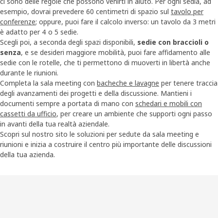
ci sono delle regole che possono venirti in aiuto. Per ogni sedia, ad
esempio, dovrai prevedere 60 centimetri di spazio sul
tavolo per
conferenze
; oppure, puoi fare il calcolo inverso: un tavolo da 3 metri
è adatto per 4 o 5 sedie.
Scegli poi, a seconda degli spazi disponibili,
sedie con braccioli o
senza
, e se desideri maggiore mobilità, puoi fare affidamento alle
sedie con le rotelle, che ti permettono di muoverti in libertà anche
durante le riunioni.
Completa la sala meeting con
bacheche e lavagne
per tenere traccia
degli avanzamenti dei progetti e della discussione. Mantieni i
documenti sempre a portata di mano con
schedari e mobili con
cassetti da ufficio
, per creare un ambiente che supporti ogni passo
in avanti della tua realtà aziendale.
Scopri sul nostro sito le soluzioni per sedute da sala meeting e
riunioni e inizia a costruire il centro più importante delle discussioni
della tua azienda.