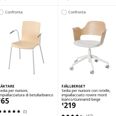
Opzione: LÄKTARE, Sedia per riu
Confronta
Confronta
Opzione: LÄKTARE, Sedia per riu
LÄKTARE
FJÄLLBERGET
Sedia per riunioni,
Sedia per riunioni con rotelle,
impiallacciatura di betulla/bianco
impiallacciato rovere mord
Prezzo € 65
65
bianco/Gunnared beige
€
Prezzo € 219
219
€
Recensione: 5 fuori da 5 stelle. Totale recensioni:
(1)
Recensione: 4.4 f
(47)