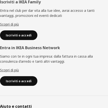
Piè
Iscriviti a IKEA Family
di
Entra nel club per dar vita alla tue idee, avrai accesso a tanti
vantaggi, promozioni ed eventi dedicati
pagina
Scopri di più
Iscriviti o accedi
Entra in IKEA Business Network
Siamo con te in ogni tua impresa: dalla fattura in cassa alla
consulenza d'arredo e tanti altri vantaggi.
Scopri di più
Iscriviti o accedi
Aiuto e contatti