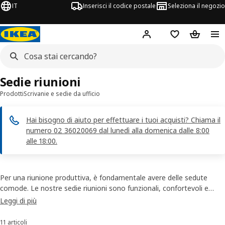
IT
Inserisci il codice postale
Seleziona il negozio
Hej!
Accedi
Lista dei deside
Carrello
Sedie riunioni
Prodotti
Scrivanie e sedie da ufficio
Hai bisogno di aiuto per effettuare i tuoi acquisti? Chiama il
numero 02 36020069 dal lunedì alla domenica dalle 8:00
alle 18:00.
Per una riunione produttiva, è fondamentale avere delle sedute
comode. Le nostre sedie riunioni sono funzionali, confortevoli e
realizzate con materiali resistenti e di alta qualità. Queste sedie e il
Leggi di più
nostro sgabello ideali per conferenze e riunioni hanno la seduta
attiva e sono regolabili, per adattarsi alle tue esigenze, assicurarti
11 articoli