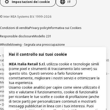
Impostazioni dei cookie
IT
© Inter IKEA Systems B.V. 1999-2026
Condizioni di vendita
Privacy policy
Informativa sui Cookies
Responsible disclosure
Modello 231
Whistleblowing - Segnala una preoccupazione
Hai il controllo sui tuoi cookie
• TASSO ZERO: fino a 24 mesi importo finanziabile da €49 a €15.000. Prima
rata a 30 giorni - Esempio: €500 (importo totale del credito) in 10 rate da € 50
IKEA Italia Retail S.r.l.
utilizza cookie e tecnologie simili
- TAN fisso 0% TAEG 0%. Il TAEG rappresenta il costo totale del credito
(come pixel e strumenti di tracciamento lato server) su
espresso in percentuale annua e in certi casi può essere diverso da zero
questo sito. Questi servono a farlo funzionare
esclusivamente per effetto di arrotondamento decimale. Tutti i costi azzerati -
correttamente, migliorare i nostri servizi e ottimizzare la
Importo totale dovuto €500. Offerta valida dal 08/01/2026 al 31/08/2026.
Messaggio pubblicitario con finalità promozionale. Per le informazioni
tua esperienza.
precontrattuali richiedere sul punto vendita il documento “Informazioni
Usiamo cookie analitici per capire come viene utilizzato il
europee di base sul credito ai consumatori” (SECCI) e copia del testo
sito e valutarne il funzionamento, cookie di funzionalità
contrattuale. Salvo approvazione della finanziaria per cui IKEA opera come
per ricordare le tue scelte e cookie di profilazione (anche
intermediario del credito non in esclusiva.
di terze parti) per personalizzare contenuti e mostrarti
• Diritto di Ripensamento (recesso ex art. 125 ter T.U.B.) dal contratto di
messaggi pubblicitari in linea con i tuoi interessi. Puoi
finanziamento Agos: il Cliente può recedere dal Contratto entro la scadenza