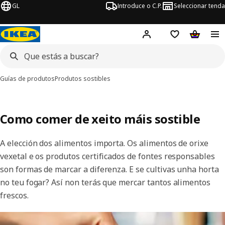
GL
Introduce o C.P.
Seleccionar tenda
Hej!
Iniciar sesión
Lista de desex
Carriño 
Guías de produtos
Produtos sostibles
Como comer de xeito máis sostible
A elección dos alimentos importa. Os alimentos de orixe
vexetal e os produtos certificados de fontes responsables
son formas de marcar a diferenza. E se cultivas unha horta
no teu fogar? Así non terás que mercar tantos alimentos
frescos.