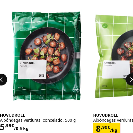
Omitir listaxe
HUVUDROLL
HUVUDROLL
Albóndegas verduras, conxelado, 500 g
Albóndegas verduras
Prezo 5,99€/0.5 kg
5
Prezo 8,9
,
99
€
8
,
99
€
/0.5 kg
/kg