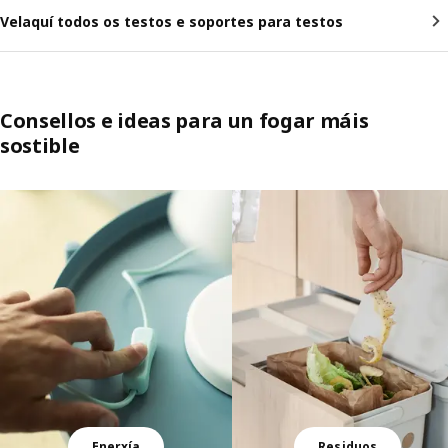
Velaquí todos os testos e soportes para testos
Consellos e ideas para un fogar máis
sostible
Saltar a listaxe
Enerxía
Residuos