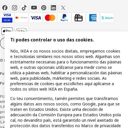
Ti podes controlar o uso das cookies.
Configuración de cookies
GL
Nós, IKEA e os nosos socios dixitais, empregamos cookies
e tecnoloxías similares nos nosos sitios web. Algunhas son
© Inter IKEA Systems B.V 1999-2026
estritamente necesarias para o funcionamento das páxinas
web, e outras opcionais utilízanse para medir como se
utiliza a páxinas web, habilitar a personalización das páxinas
Política de privacidade
Política de rastros
Termos e condicións
web, para publicidade, márketing e redes sociais. As
Política de divulgación responsable
preferencias de cookies que escolliches aquí aplícanse a
todos os sitios web IKEA en España.
PUBLICIDADE *Financiamento a través da tarxeta IKEA VISA, emitida pola
Co teu consentimento, tamén permites que transfiramos
entidade de pagamento híbrida CaixaBank Payments & Consumer E.F.C., E.P.,
algúns datos aos nosos socios, como Google, para que se
S.A.U, e suxeito á súa autorización. A entidade escolleu como sistema de
traten en Estados Unidos. Existe unha decisión de
protección dos fondos recibidos de usuarios de servizos de pagamento que
adecuación da Comisión Europea para Estados Unidos pola
presta o seu depósito nunha conta bancaria separada aberta en CaixaBank,
cal, no devandito país, está garantido un nivel axeitado de
S.A Consulta as características da túa tarxeta con pagamento adiado
protección dos datos transferidos no Marco de privacidade
(revolving) aquí:
www.caixabankpc.com/es/productos