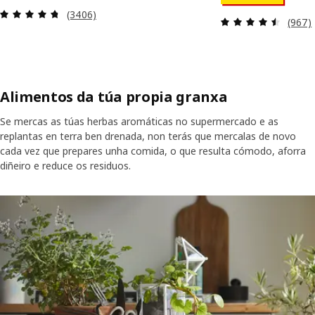
Revisión: 4.7 fóra de 5 estrelas. Recensións totai
(3406)
Revisi
(967)
Alimentos da túa propia granxa
Se mercas as túas herbas aromáticas no supermercado e as
replantas en terra ben drenada, non terás que mercalas de novo
cada vez que prepares unha comida, o que resulta cómodo, aforra
diñeiro e reduce os residuos.