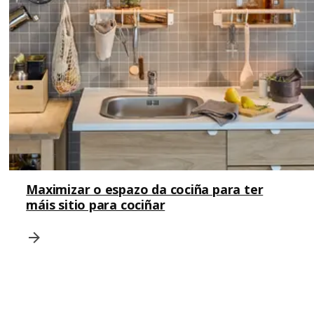
Maximizar o espazo da cociña para ter
máis sitio para cociñar