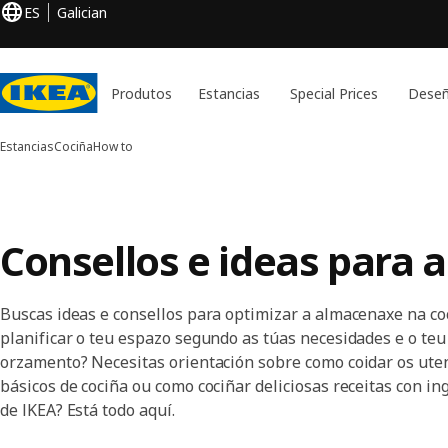
ES
Galician
Produtos
Estancias
Special Prices
Deseñ
Estancias
Cociña
How to
Consellos e ideas para a
Buscas ideas e consellos para optimizar a almacenaxe na co
planificar o teu espazo segundo as túas necesidades e o teu
orzamento? Necesitas orientación sobre como coidar os uten
básicos de cociña ou como cociñar deliciosas receitas con in
de IKEA? Está todo aquí.