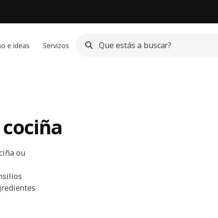
o e ideas
Servizos
 cociña
ciña ou
silios
gredientes