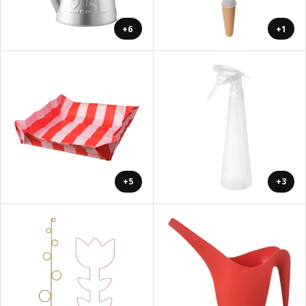
+6
+1
+5
+3