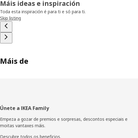
Máis ideas e inspiración
Toda esta inspiración é para ti e só para ti.
Skip listing
Máis de
Pé
Únete a IKEA Family
de
Empeza a gozar de premios e sorpresas, descontos especiais e
moitas vantaxes máis.
páxina
Descubre todos os beneficios.