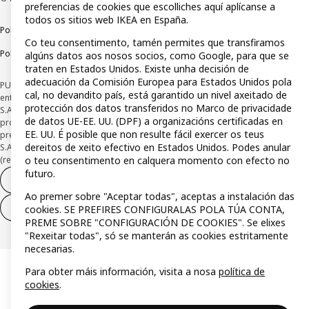
preferencias de cookies que escolliches aquí aplícanse a
todos os sitios web IKEA en España.
Política de privacidade
Política de rastros
Termos e condicións
Co teu consentimento, tamén permites que transfiramos
Política de divulgación responsable
algúns datos aos nosos socios, como Google, para que se
traten en Estados Unidos. Existe unha decisión de
adecuación da Comisión Europea para Estados Unidos pola
PUBLICIDADE *Financiamento a través da tarxeta IKEA VISA, emitida pola
cal, no devandito país, está garantido un nivel axeitado de
entidade de pagamento híbrida CaixaBank Payments & Consumer E.F.C., E.P.,
protección dos datos transferidos no Marco de privacidade
S.A.U, e suxeito á súa autorización. A entidade escolleu como sistema de
de datos UE-EE. UU. (DPF) a organizacións certificadas en
protección dos fondos recibidos de usuarios de servizos de pagamento que
EE. UU. É posible que non resulte fácil exercer os teus
presta o seu depósito nunha conta bancaria separada aberta en CaixaBank,
dereitos de xeito efectivo en Estados Unidos. Podes anular
S.A Consulta as características da túa tarxeta con pagamento adiado
o teu consentimento en calquera momento con efecto no
(revolving) aquí:
www.caixabankpc.com/es/productos
futuro.
Desistimento do contrato
Ao premer sobre "Aceptar todas", aceptas a instalación das
Desistimento de só servizos
cookies. SE PREFIRES CONFIGURALAS POLA TÚA CONTA,
PREME SOBRE "CONFIGURACIÓN DE COOKIES". Se elixes
"Rexeitar todas", só se manterán as cookies estritamente
necesarias.
Para obter máis información, visita a nosa
política de
cookies
.