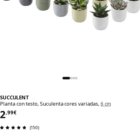
SUCCULENT
Planta con testo, Suculenta cores variadas,
6 cm
2,99€
2
,
99
€
Recensión: 4.8 de 5 estrelas. Revisións totais: 15
(150)