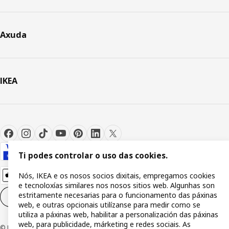
Axuda
IKEA
Ti podes controlar o uso das cookies.
Nós, IKEA e os nosos socios dixitais, empregamos cookies
e tecnoloxías similares nos nosos sitios web. Algunhas son
estritamente necesarias para o funcionamento das páxinas
Configuración de cookies
GL
web, e outras opcionais utilízanse para medir como se
utiliza a páxinas web, habilitar a personalización das páxinas
web, para publicidade, márketing e redes sociais. As
© Inter IKEA Systems B.V 1999-2026