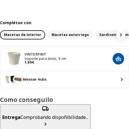
Complétao con
Macetas de interior
Macetas autorriego
Xa
VINTERFINT
Soporte para testo, 9 cm
Engad
1,99€
1
,
99
€
Amosar máis
Como conseguilo
Entrega
Comprobando dispoñibilidade...