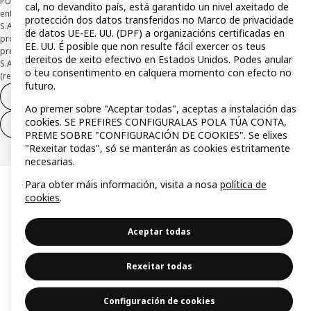
PUBLICIDADE *Financiamento a través da tarxeta IKEA VISA, emitida pola
cal, no devandito país, está garantido un nivel axeitado de
entidade de pagamento híbrida CaixaBank Payments & Consumer E.F.C., E.P.,
protección dos datos transferidos no Marco de privacidade
S.A.U, e suxeito á súa autorización. A entidade escolleu como sistema de
de datos UE-EE. UU. (DPF) a organizacións certificadas en
protección dos fondos recibidos de usuarios de servizos de pagamento que
EE. UU. É posible que non resulte fácil exercer os teus
presta o seu depósito nunha conta bancaria separada aberta en CaixaBank,
dereitos de xeito efectivo en Estados Unidos. Podes anular
S.A Consulta as características da túa tarxeta con pagamento adiado
o teu consentimento en calquera momento con efecto no
(revolving) aquí:
www.caixabankpc.com/es/productos
futuro.
Desistimento do contrato
Ao premer sobre "Aceptar todas", aceptas a instalación das
cookies. SE PREFIRES CONFIGURALAS POLA TÚA CONTA,
Desistimento de só servizos
PREME SOBRE "CONFIGURACIÓN DE COOKIES". Se elixes
"Rexeitar todas", só se manterán as cookies estritamente
necesarias.
Para obter máis información, visita a nosa
política de
cookies
.
Aceptar todas
Rexeitar todas
Configuración de cookies