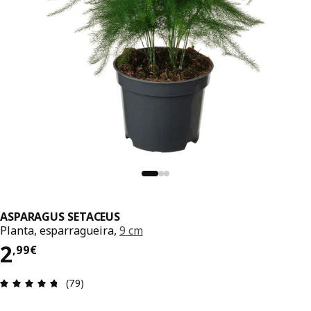
ASPARAGUS SETACEUS
Planta, esparragueira,
9 cm
2,99€
2
,
99
€
Recensión: 4.7 de 5 estrelas. Revisións totais: 79
(79)