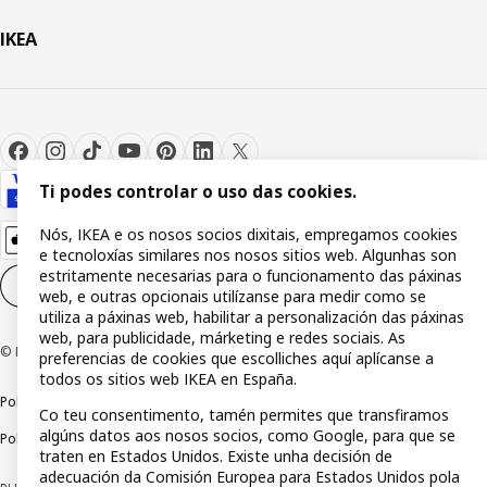
IKEA
Ti podes controlar o uso das cookies.
Nós, IKEA e os nosos socios dixitais, empregamos cookies
e tecnoloxías similares nos nosos sitios web. Algunhas son
estritamente necesarias para o funcionamento das páxinas
Configuración de cookies
GL
web, e outras opcionais utilízanse para medir como se
utiliza a páxinas web, habilitar a personalización das páxinas
web, para publicidade, márketing e redes sociais. As
© Inter IKEA Systems B.V 1999-2026
preferencias de cookies que escolliches aquí aplícanse a
todos os sitios web IKEA en España.
Política de privacidade
Política de rastros
Termos e condicións
Co teu consentimento, tamén permites que transfiramos
algúns datos aos nosos socios, como Google, para que se
Política de divulgación responsable
traten en Estados Unidos. Existe unha decisión de
adecuación da Comisión Europea para Estados Unidos pola