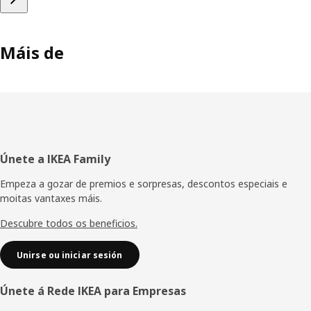
Máis de
Pé
Únete a IKEA Family
de
Empeza a gozar de premios e sorpresas, descontos especiais e
moitas vantaxes máis.
páxina
Descubre todos os beneficios.
Unirse ou iniciar sesión
Únete á Rede IKEA para Empresas