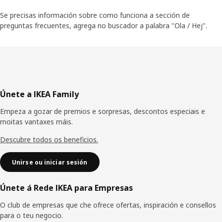
Se precisas información sobre como funciona a sección de
preguntas frecuentes, agrega no buscador a palabra "Ola / Hej".
Pé
Únete a IKEA Family
de
Empeza a gozar de premios e sorpresas, descontos especiais e
páxina
moitas vantaxes máis.
Descubre todos os beneficios.
Unirse ou iniciar sesión
Únete á Rede IKEA para Empresas
O club de empresas que che ofrece ofertas, inspiración e consellos
para o teu negocio.