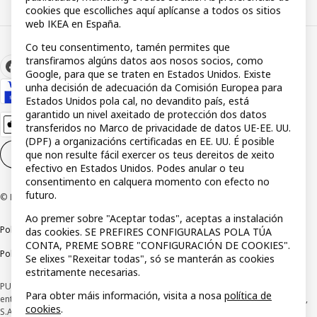
cookies que escolliches aquí aplícanse a todos os sitios
web IKEA en España.
Co teu consentimento, tamén permites que
transfiramos algúns datos aos nosos socios, como
Google, para que se traten en Estados Unidos. Existe
unha decisión de adecuación da Comisión Europea para
Estados Unidos pola cal, no devandito país, está
garantido un nivel axeitado de protección dos datos
transferidos no Marco de privacidade de datos UE-EE. UU.
(DPF) a organizacións certificadas en EE. UU. É posible
que non resulte fácil exercer os teus dereitos de xeito
Configuración de cookies
GL
efectivo en Estados Unidos. Podes anular o teu
consentimento en calquera momento con efecto no
futuro.
© Inter IKEA Systems B.V 1999-2026
Ao premer sobre "Aceptar todas", aceptas a instalación
Política de privacidade
Política de rastros
Termos e condicións
das cookies. SE PREFIRES CONFIGURALAS POLA TÚA
CONTA, PREME SOBRE "CONFIGURACIÓN DE COOKIES".
Política de divulgación responsable
Se elixes "Rexeitar todas", só se manterán as cookies
estritamente necesarias.
PUBLICIDADE *Financiamento a través da tarxeta IKEA VISA, emitida pola
Para obter máis información, visita a nosa
política de
entidade de pagamento híbrida CaixaBank Payments & Consumer E.F.C., E.P.,
cookies
.
S.A.U, e suxeito á súa autorización. A entidade escolleu como sistema de