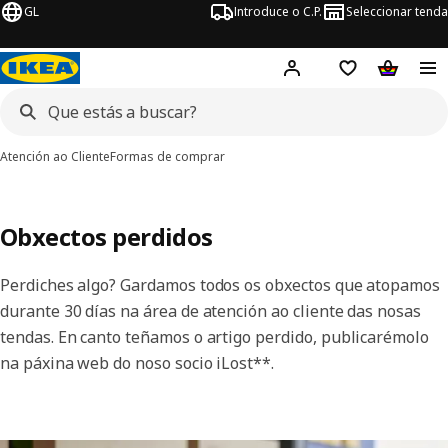
GL
Introduce o C.P.
Seleccionar tenda
Hej!
Iniciar sesión
Lista de desex
Carriño 
Atención ao Cliente
Formas de comprar
Obxectos perdidos
Perdiches algo? Gardamos todos os obxectos que atopamos
durante 30 días na área de atención ao cliente das nosas
tendas. En canto teñamos o artigo perdido, publicarémolo
na páxina web do noso socio iLost**.