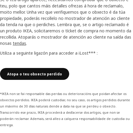
teu, polo que cantos máis detalles ofrezas á hora de reclamalo,
moito mellor. Unha vez que verifiquemos que o obxecto é da túa
propiedade, poderás recollelo no mostrador de atención ao cliente
da tenda na que o perdiches. Lembra que, se o artigo reclamado é
un produto IKEA, solicitaremos o tícket de compra no momento da
recollida. Atoparás o mostrador de atención ao cliente na saída das
nosas
tendas
.
Utiliza a seguinte ligazón para acceder a iLost*** :
Atopa o teu obxecto perdido
*IKEA non se fai responsable das perdas ou deterioracións que poidan afectar os
obxectos perdidos. IKEA poderá custodiar, no seu caso, os artigos perdidos durante
un máximo de 30 días naturais dende a data na que se perdeu o obxecto.
Transcorrido ese prazo, IKEA procederá a desfacerse dos artigos, que non se
poderán reclamar. Ademais, será alleo a calquera responsabilidade de custodia ou
entrega.