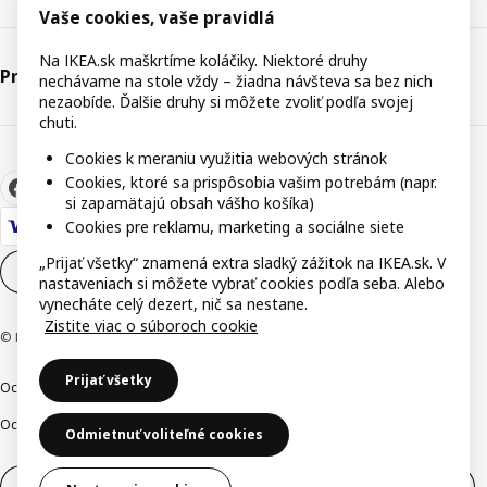
Vaše cookies, vaše pravidlá
Na IKEA.sk maškrtíme koláčiky. Niektoré druhy
Právne informácie
nechávame na stole vždy – žiadna návšteva sa bez nich
nezaobíde. Ďalšie druhy si môžete zvoliť podľa svojej
chuti.
Cookies k meraniu využitia webových stránok
Cookies, ktoré sa prispôsobia vašim potrebám (napr.
si zapamätajú obsah vášho košíka)
Cookies pre reklamu, marketing a sociálne siete
„Prijať všetky“ znamená extra sladký zážitok na IKEA.sk. V
Nastavenia súborov cookie
SK
nastaveniach si môžete vybrať cookies podľa seba. Alebo
vynecháte celý dezert, nič sa nestane.
Zistite viac o súboroch cookie
© Inter IKEA Systems B.V. 1999-2026
Prijať všetky
Ochrana osobných údajov
Cookies
Zodpovedné odhalenie
Ochrana Oznamovateľov
Digitálna prístupnosť
Odmietnuť voliteľné cookies