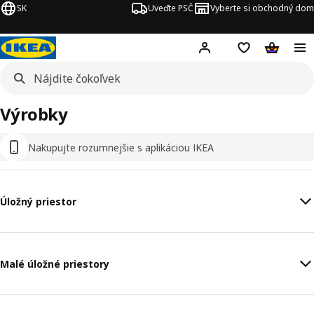
SK
Uveďte PSČ
Vyberte si obchodný dom
Hej!
Prihlásenie
Nákupný zozn
Nákupný 
Výrobky
Nakupujte rozumnejšie s aplikáciou IKEA
Úložný priestor
Malé úložné priestory