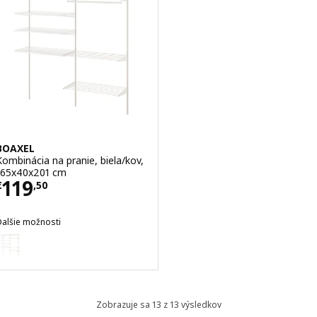
BOAXEL
Kombinácia na pranie, biela/kov,
165x40x201 cm
Cena € 119,50
119
€
,
50
Ďalšie možnosti
BOAXEL
oliteľné: BOAXEL, Kombinácia na pranie, biela, 165x40x201 cm
Zobrazuje sa 13 z 13 výsledkov