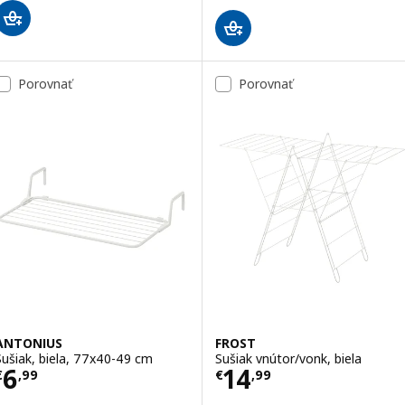
Porovnať
Porovnať
ANTONIUS
FROST
Sušiak, biela, 77x40-49 cm
Sušiak vnútor/vonk, biela
Cena € 6,99
Cena € 14,99
6
14
€
,
99
€
,
99