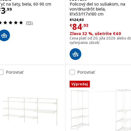
Tyč na šaty, biela, 60-90 cm
Policový diel so sušiakom, na
Cena € 3,99
3
von/dnu/drôt biela,
€
,
99
81x53/117x180 cm
Pôvodná cena € 124,93
€
124
,
93
Prehľad: 4.8 z 5 hviezdy. Celkové hodnotenie:
(15)
Cena € 84,93
84
€
,
93
Zľava 32 %, ušetríte €40
Cena platí od 20. júla 2026 alebo d
vyčerpania zásob
Porovnať
Porovnať
Výpredaj