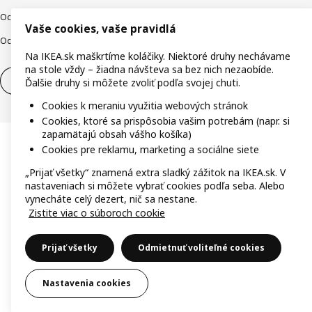
Ochrana osobných údajov
Cookies
Zodpovedné odhalenie
Vaše cookies, vaše pravidlá
Ochrana Oznamovateľov
Digitálna prístupnosť
Na IKEA.sk maškrtíme koláčiky. Niektoré druhy nechávame
na stole vždy – žiadna návšteva sa bez nich nezaobíde.
Odstúpenie od zmluvy
Odstúpenie od zmluvy (služby)
Ďalšie druhy si môžete zvoliť podľa svojej chuti.
Cookies k meraniu využitia webových stránok
Cookies, ktoré sa prispôsobia vašim potrebám (napr. si
zapamätajú obsah vášho košíka)
Cookies pre reklamu, marketing a sociálne siete
„Prijať všetky“ znamená extra sladký zážitok na IKEA.sk. V
nastaveniach si môžete vybrať cookies podľa seba. Alebo
vynecháte celý dezert, nič sa nestane.
Zistite viac o súboroch cookie
Prijať všetky
Odmietnuť voliteľné cookies
Nastavenia cookies